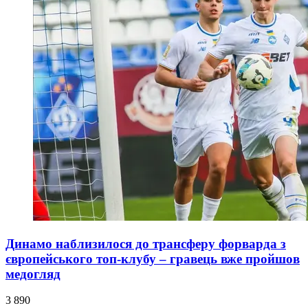
Динамо наблизилося до трансферу форварда з
європейського топ-клубу – гравець вже пройшов
медогляд
3 890