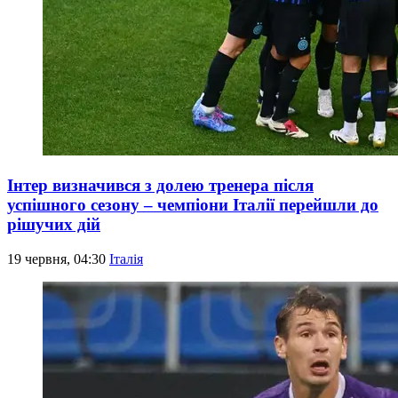
Інтер визначився з долею тренера після
успішного сезону – чемпіони Італії перейшли до
рішучих дій
19 червня, 04:30
Італія