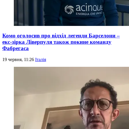
Комо оголосив про відхід легенди Барселони –
екс-зірка Ліверпуля також покине команду
Фабрегаса
19 червня, 11:26
Італія