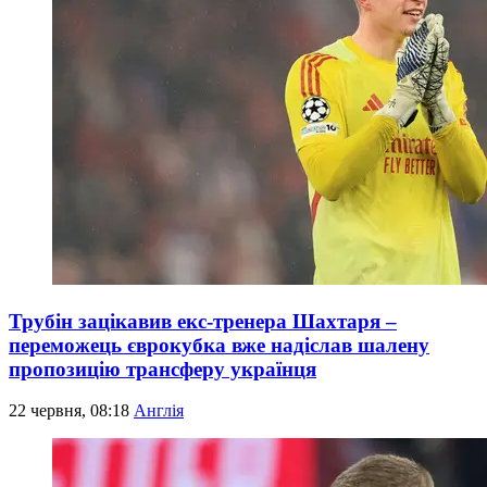
Трубін зацікавив екс-тренера Шахтаря –
переможець єврокубка вже надіслав шалену
пропозицію трансферу українця
22 червня, 08:18
Англія