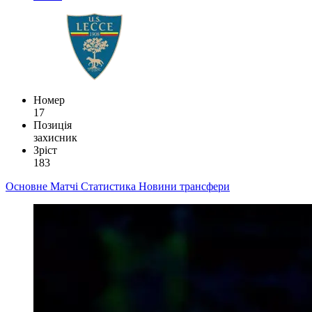
Номер
17
Позиція
захисник
Зріст
183
Основне
Матчі
Статистика
Новини
трансфери