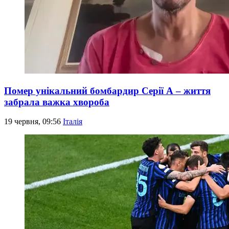
Помер унікальний бомбардир Серії А – життя
забрала важка хвороба
19 червня, 09:56
Італія