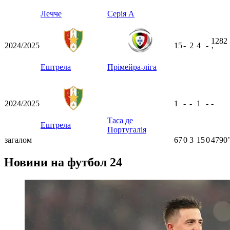
Лечче
Серія А
1282
2024/2025
15
-
2
4
-
ʼ
Ештрела
Прімейра-ліга
2024/2025
1
-
-
1
-
-
Таса де
Ештрела
Португалія
загалом
67
0
3
15
0
4790ʼ
Новини на футбол 24