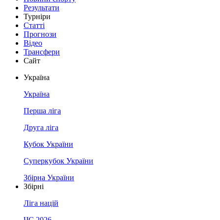
Результати
Турніри
Статті
Прогнози
Відео
Трансфери
Сайт
Україна
Україна
Перша ліга
Друга ліга
Кубок України
Суперкубок України
Збірна України
Збірні
Ліга націй
ЧС 2026