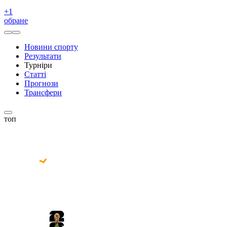
+
1
обране
Новини спорту
Результати
Турніри
Статті
Прогнози
Трансфери
топ