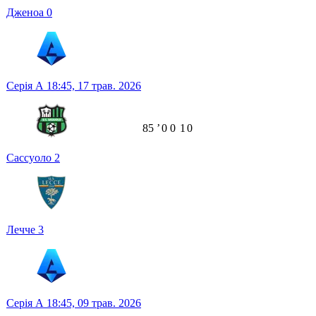
Дженоа
0
Серія А
18:45,
17 трав. 2026
85
ʼ
0
0
1
0
Сассуоло
2
Лечче
3
Серія А
18:45,
09 трав. 2026