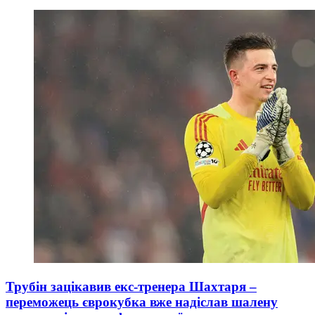
Трубін зацікавив екс-тренера Шахтаря –
переможець єврокубка вже надіслав шалену