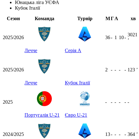
Юнацька ліга УЄФА
Кубок Італії
Сезон
Команда
Турнір
М
Г
А
хв
3021
2025/2026
36
-
1
10
-
ʼ
Лечче
Серія А
2025/2026
2
-
-
-
-
123
ʼ
Лечче
Кубок Італії
2025
-
-
-
-
-
-
Португалія U-21
Євро U-21
2024/2025
13
-
-
-
-
364
ʼ