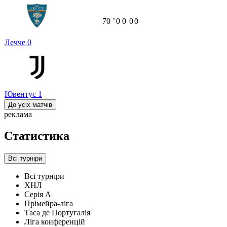
70
ʼ
0
0
0
0
Лечче
0
Ювентус
1
До усіх матчів
реклама
Статистика
Всі турніри
Всі турніри
ХНЛ
Серія А
Прімейра-ліга
Таса де Португалія
Ліга конференцій