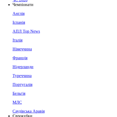
Чемпіонати
Англія
Іспанія
АПЛ Top News
Італія
Німеччина
Франція
Нідерланди
Туреччина
Португалія
Бельгія
МЛС
Саудівська Аравія
Єврокубки