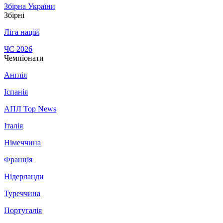
Збірна України
Збірні
Ліга націй
ЧС 2026
Чемпіонати
Англія
Іспанія
АПЛ Top News
Італія
Німеччина
Франція
Нідерланди
Туреччина
Португалія