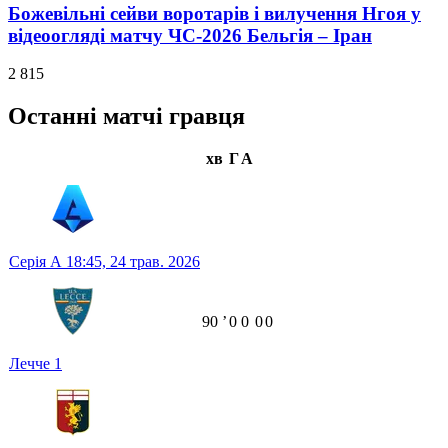
Божевільні сейви воротарів і вилучення Нгоя у
відеоогляді матчу ЧС-2026 Бельгія – Іран
2 815
Останні матчі гравця
хв
Г
А
Серія А
18:45,
24 трав. 2026
90
ʼ
0
0
0
0
Лечче
1