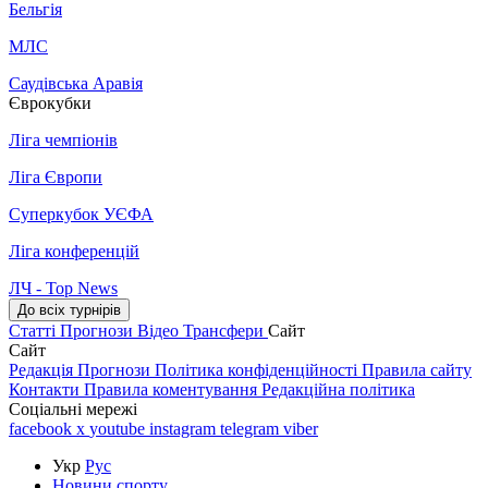
Бельгія
МЛС
Саудівська Аравія
Єврокубки
Ліга чемпіонів
Ліга Європи
Суперкубок УЄФА
Ліга конференцій
ЛЧ - Top News
До всіх турнірів
Статті
Прогнози
Відео
Трансфери
Сайт
Сайт
Редакція
Прогнози
Політика конфіденційності
Правила сайту
Контакти
Правила коментування
Редакційна політика
Соціальні мережі
facebook
x
youtube
instagram
telegram
viber
Укр
Рус
Новини спорту