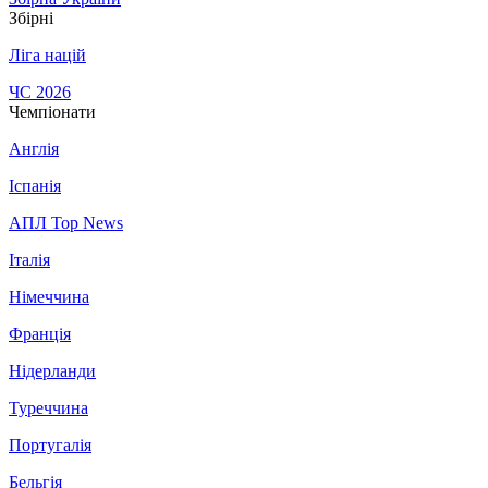
Збірні
Ліга націй
ЧС 2026
Чемпіонати
Англія
Іспанія
АПЛ Top News
Італія
Німеччина
Франція
Нідерланди
Туреччина
Португалія
Бельгія