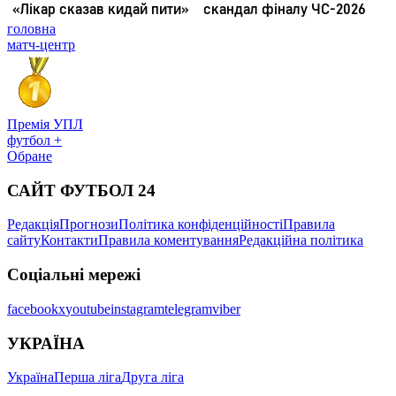
головна
матч-центр
Премія УПЛ
футбол +
Обране
САЙТ ФУТБОЛ 24
Редакція
Прогнози
Політика конфіденційності
Правила
сайту
Контакти
Правила коментування
Редакційна політика
Соціальні мережі
facebook
x
youtube
instagram
telegram
viber
УКРАЇНА
Україна
Перша ліга
Друга ліга