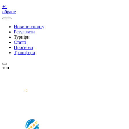
+
1
обране
Новини спорту
Результати
Турніри
Статті
Прогнози
Трансфери
топ