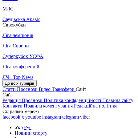
МЛС
Саудівська Аравія
Єврокубки
Ліга чемпіонів
Ліга Європи
Суперкубок УЄФА
Ліга конференцій
ЛЧ - Top News
До всіх турнірів
Статті
Прогнози
Відео
Трансфери
Сайт
Сайт
Редакція
Прогнози
Політика конфіденційності
Правила сайту
Контакти
Правила коментування
Редакційна політика
Соціальні мережі
facebook
x
youtube
instagram
telegram
viber
Укр
Рус
Новини спорту