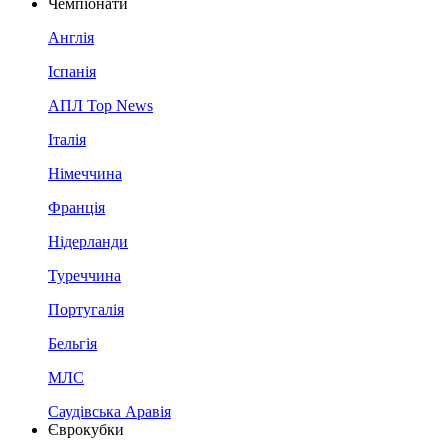
Чемпіонати
Англія
Іспанія
АПЛ Top News
Італія
Німеччина
Франція
Нідерланди
Туреччина
Португалія
Бельгія
МЛС
Саудівська Аравія
Єврокубки