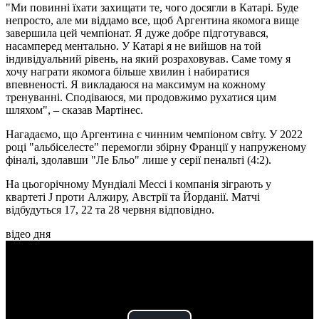
"Ми повинні їхати захищати те, чого досягли в Катарі. Буде
непросто, але ми віддамо все, щоб Аргентина якомога вище
завершила цей чемпіонат. Я дуже добре підготувався,
насамперед ментально. У Катарі я не вийшов на той
індивідуальний рівень, на який розраховував. Саме тому я
хочу награти якомога більше хвилин і набиратися
впевненості. Я викладаюся на максимум на кожному
тренуванні. Сподіваюся, ми продовжимо рухатися цим
шляхом", – сказав Мартінес.
Нагадаємо, що Аргентина є чинним чемпіоном світу. У 2022
році "альбіселесте" перемогли збірну Франції у напруженому
фіналі, здолавши "Ле Бльо" лише у серії пенальті (4:2).
На цьогорічному Мундіалі Мессі і компанія зіграють у
квартеті J проти Алжиру, Австрії та Йорданії. Матчі
відбудуться 17, 22 та 28 червня відповідно.
відео дня