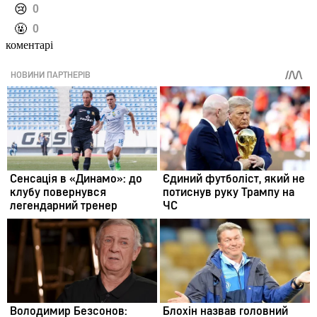
️😢
0
️🤬
0
коментарі