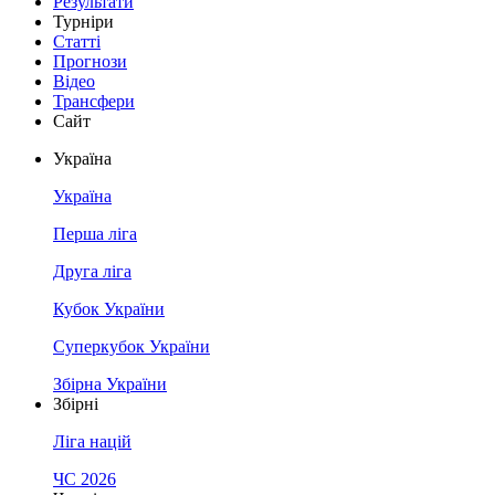
Результати
Турніри
Статті
Прогнози
Відео
Трансфери
Сайт
Україна
Україна
Перша ліга
Друга ліга
Кубок України
Суперкубок України
Збірна України
Збірні
Ліга націй
ЧС 2026