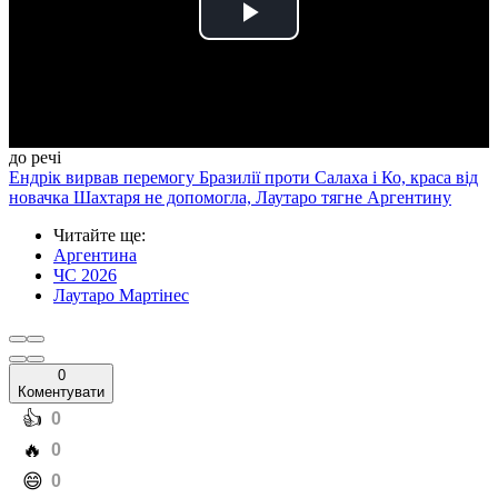
Play
Video
до речі
Ендрік вирвав перемогу Бразилії проти Салаха і Ко, краса від
новачка Шахтаря не допомогла, Лаутаро тягне Аргентину
Читайте ще
:
Аргентина
ЧС 2026
Лаутаро Мартінес
0
Коментувати
️👍
0
️🔥
0
️😄
0