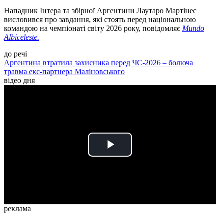
Нападник Інтера та збірної Аргентини Лаутаро Мартінес
висловився про завдання, які стоять перед національною
командою на чемпіонаті світу 2026 року, повідомляє
Mundo
Albiceleste.
до речі
Аргентина втратила захисника перед ЧС-2026 – болюча
травма екс-партнера Маліновського
відео дня
Play
Video
реклама