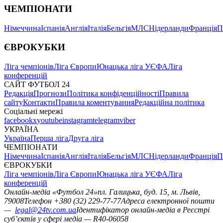
ЧЕМПІОНАТИ
Німеччина
Іспанія
Англія
Італія
Бельгія
МЛС
Нідерланди
Франція
П
ЄВРОКУБКИ
Ліга чемпіонів
Ліга Європи
Юнацька ліга УЄФА
Ліга
конференцій
САЙТ ФУТБОЛ 24
Редакція
Прогнози
Політика конфіденційності
Правила
сайту
Контакти
Правила коментування
Редакційна політика
Соціальні мережі
facebook
x
youtube
instagram
telegram
viber
УКРАЇНА
Україна
Перша ліга
Друга ліга
ЧЕМПІОНАТИ
Німеччина
Іспанія
Англія
Італія
Бельгія
МЛС
Нідерланди
Франція
П
ЄВРОКУБКИ
Ліга чемпіонів
Ліга Європи
Юнацька ліга УЄФА
Ліга
конференцій
Онлайн-медіа «Футбол 24»
пл. Галицька, буд. 15, м. Львів,
79008
Телефон +380 (32) 229-77-77
Адреса електронної пошти
—
legal@24tv.com.ua
Ідентифікатор онлайн-медіа в Реєстрі
суб’єктів у сфері медіа — R40-06058