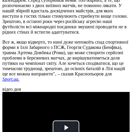
календарем. Серед суперників немає топ-збірних, а те, що
розпочинаємо з двох виїзних матчів, не повинно лякати. У
нашій збірній вдосталь досвідчених майстрів, для яких
виступи в гостях тільки стимулюють стрибнути вище голови.
Зрештою, в останні роки через російську агресію наші
футболісти всі міжнародні поєдинки змушені проводити не в
рідних стінах й встигли адаптуватися.
Все ж, якщо відверто, то нині дуже непокоїть спад спортивної
форми в Іллі Забарного з ПСЖ, Георгія Судакова (Бенфіка),
травма Артема Довбика (Рома), що може створити серйозні
проблеми в березневих матчах, де вирішуватиметься доля
путівки на чемпіонат світу. Але хочеться сподіватися, що це
тимчасові труднощі, зрештою, до осінніх баталій в Лізі націй
ще все можна виправити", – сказав Краснопьоров для
Sport.ua.
відео дня