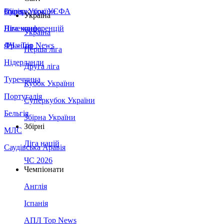
Збірна України
Італія
Суперкубок УЄФА
Україна
Німеччина
Ліга конференцій
Україна
Франція
ЛЧ - Top News
Перша ліга
Нідерланди
Друга ліга
Туреччина
Кубок України
Португалія
Суперкубок України
Бельгія
Збірна України
Збірні
МЛС
Ліга націй
Саудівська Аравія
ЧС 2026
Чемпіонати
Англія
Іспанія
АПЛ Top News