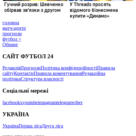
головна
матч-центр
прогнози
футбол +
Обране
САЙТ ФУТБОЛ 24
Редакція
Прогнози
Політика конфіденційності
Правила
сайту
Контакти
Правила коментування
Редакційна
політика
Структура власності
Соціальні мережі
facebook
x
youtube
instagram
telegram
viber
УКРАЇНА
Україна
Перша ліга
Друга ліга