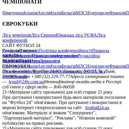
ЧЕМПІОНАТИ
Німеччина
Іспанія
Англія
Італія
Бельгія
МЛС
Нідерланди
Франція
П
ЄВРОКУБКИ
Ліга чемпіонів
Ліга Європи
Юнацька ліга УЄФА
Ліга
конференцій
САЙТ ФУТБОЛ 24
Редакція
Соціальні мережі
Прогнози
Політика конфіденційності
Правила
сайту
facebook
УКРАЇНА
Контакти
x
youtube
Правила коментування
instagram
telegram
viber
Редакційна
політика
Україна
ЧЕМПІОНАТИ
Перша ліга
Структура власності
Друга ліга
Німеччина
ЄВРОКУБКИ
Іспанія
Англія
Італія
Бельгія
МЛС
Нідерланди
Франція
П
Ліга чемпіонів
Онлайн-медіа «Футбол 24»
Ліга Європи
Юнацька ліга УЄФА
пл. Галицька, буд. 15, м. Львів,
Ліга
конференцій
79008
Телефон +380 (32) 229-77-77
Адреса електронної пошти
—
legal@24tv.com.ua
Ідентифікатор онлайн-медіа в Реєстрі
суб’єктів у сфері медіа — R40-06058
21+
Матеріали сайту призначені для осіб старше 21 року
При цитуванні і використанні будь-яких матеріалів посилання
на "Футбол 24" обов'язкове. При цитуванні і використанні в
мережі Інтернет гіперпосилання на сайт
football24.ua
обов'язкове. Матеріали зі знаком "Спецпроект",
"Партнерський матеріал", "Реклама", "Новини компаній"
публікуємо на правах реклами.
21+
Матеріали сайту призначені для осіб старше 21 року