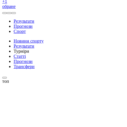
+
1
обране
Результати
Прогнози
Спорт
Новини спорту
Результати
Турніри
Статті
Прогнози
Трансфери
топ