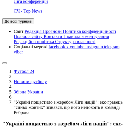
Ліга конференцій
ЛЧ - Top News
До всіх турнірів
Сайт
Редакція
Прогнози
Політика конфіденційності
Правила сайту
Контакти
Правила коментування
Редакційна політика
Структура власності
Соціальні мережі
facebook
x
youtube
instagram
telegram
viber
Футбол 24
Новини футболу
Збірна України
"Україні пощастило з жеребом Ліги націй": екс-гравець
"синьо-жовтих" зізнався, що його непокоїть в команді
Реброва
"Україні пощастило з жеребом Ліги націй": екс-