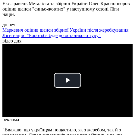
Екс-гравець Металіста та збірної України Олег Краснопьоров
оцінив шанси "синьо-жовтих" у наступному сезоні Ліги
націй.
до речі
Маркевич оцінив шанси збірної України після жеребкування
Ліги націй: "Боротьба буде до останнього туру"
відео дня
Play
Video
реклама
"Вважаю, що українцям пощастило, як з жеребом, так й з