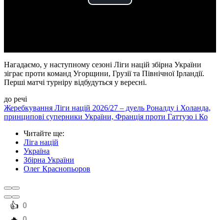
Play
Video
Нагадаємо, у наступному сезоні Ліги націй збірна України
зіграє проти команд Угорщини, Грузії та Північної Ірландії.
Перші матчі турніру відбудуться у вересні.
до речі
Жеребкування Ліги націй 2026/27 – дуель Роналду і Холанда,
принципові суперники України, Франція проти Гаттузо і Ко
Читайте ще
:
Ліга націй
Україна
Збірна України
Олег Краснопьоров
️👍
0
️🔥
0