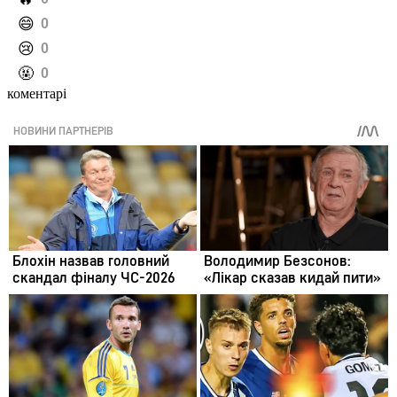
️😄
0
️😢
0
️🤬
0
коментарі