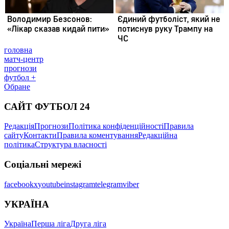
головна
матч-центр
прогнози
футбол +
Обране
САЙТ ФУТБОЛ 24
Редакція
Прогнози
Політика конфіденційності
Правила
сайту
Контакти
Правила коментування
Редакційна
політика
Структура власності
Соціальні мережі
facebook
x
youtube
instagram
telegram
viber
УКРАЇНА
Україна
Перша ліга
Друга ліга