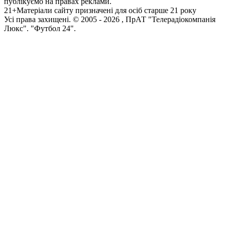
публікуємо на правах реклами.
21+
Матеріали сайту призначені для осіб старше 21 року
Усi права захищенi. © 2005 -
2026
, ПрАТ "Телерадіокомпанія
Люкс". "Футбол 24".