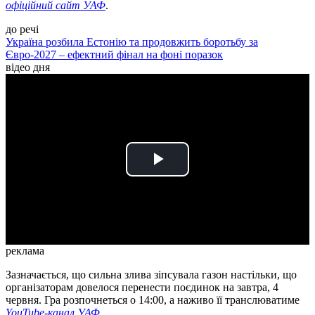
офіційний сайт УАФ
.
до речі
Україна розбила Естонію та продовжить боротьбу за
Євро-2027 – ефектний фінал на фоні поразок
відео дня
Play
Video
реклама
Зазначається, що сильна злива зіпсувала газон настільки, що
організаторам довелося перенести поєдинок на завтра, 4
червня. Гра розпочнеться о 14:00, а наживо її транслюватиме
YouTube-канал УАФ
.