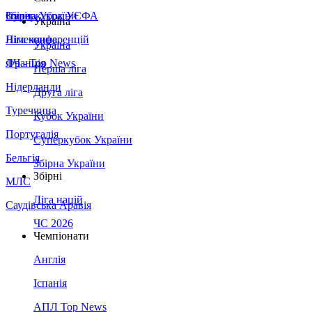
Збірна України
Італія
Суперкубок УЄФА
Україна
Німеччина
Ліга конференцій
Україна
Франція
ЛЧ - Top News
Перша ліга
Нідерланди
Друга ліга
Туреччина
Кубок України
Португалія
Суперкубок України
Бельгія
Збірна України
Збірні
МЛС
Ліга націй
Саудівська Аравія
ЧС 2026
Чемпіонати
Англія
Іспанія
АПЛ Top News