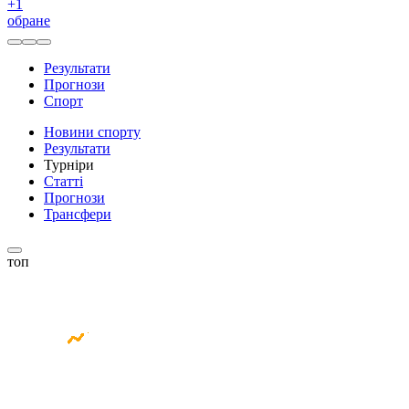
+
1
обране
Результати
Прогнози
Спорт
Новини спорту
Результати
Турніри
Статті
Прогнози
Трансфери
топ