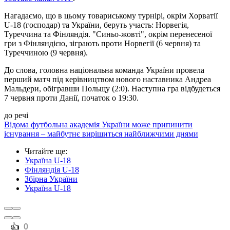
Нагадаємо, що в цьому товариському турнірі, окрім Хорватії
U-18 (господар) та України, беруть участь: Норвегія,
Туреччина та Фінляндія. "Синьо-жовті", окрім перенесеної
гри з Фінляндією, зіграють проти Норвегії (6 червня) та
Туреччиною (9 червня).
До слова, головна національна команда України провела
перший матч під керівництвом нового наставника Андреа
Мальдери, обігравши Польщу (2:0). Наступна гра відбудеться
7 червня проти Данії, початок о 19:30.
до речі
Відома футбольна академія України може припинити
існування – майбутнє вирішиться найближчими днями
Читайте ще
:
Україна U-18
Фінляндія U-18
Збірна України
Україна U-18
️👍
0