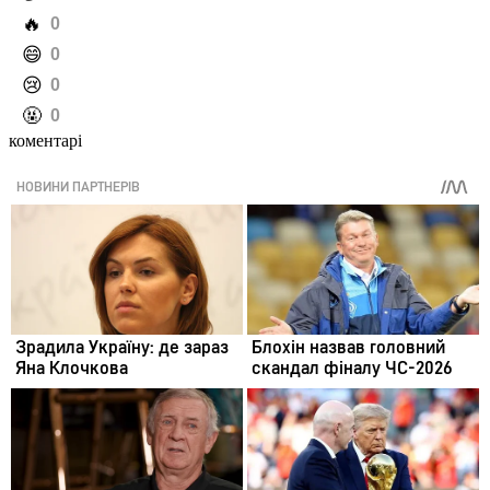
️🔥
0
️😄
0
️😢
0
️🤬
0
коментарі