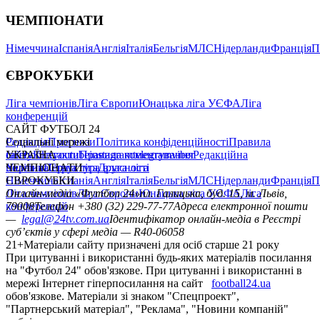
ЧЕМПІОНАТИ
Німеччина
Іспанія
Англія
Італія
Бельгія
МЛС
Нідерланди
Франція
П
ЄВРОКУБКИ
Ліга чемпіонів
Ліга Європи
Юнацька ліга УЄФА
Ліга
конференцій
САЙТ ФУТБОЛ 24
Редакція
Соціальні мережі
Прогнози
Політика конфіденційності
Правила
сайту
facebook
УКРАЇНА
Контакти
x
youtube
Правила коментування
instagram
telegram
viber
Редакційна
політика
Україна
ЧЕМПІОНАТИ
Перша ліга
Структура власності
Друга ліга
Німеччина
ЄВРОКУБКИ
Іспанія
Англія
Італія
Бельгія
МЛС
Нідерланди
Франція
П
Ліга чемпіонів
Онлайн-медіа «Футбол 24»
Ліга Європи
Юнацька ліга УЄФА
пл. Галицька, буд. 15, м. Львів,
Ліга
конференцій
79008
Телефон +380 (32) 229-77-77
Адреса електронної пошти
—
legal@24tv.com.ua
Ідентифікатор онлайн-медіа в Реєстрі
суб’єктів у сфері медіа — R40-06058
21+
Матеріали сайту призначені для осіб старше 21 року
При цитуванні і використанні будь-яких матеріалів посилання
на "Футбол 24" обов'язкове. При цитуванні і використанні в
мережі Інтернет гіперпосилання на сайт
football24.ua
обов'язкове. Матеріали зі знаком "Спецпроект",
"Партнерський матеріал", "Реклама", "Новини компаній"