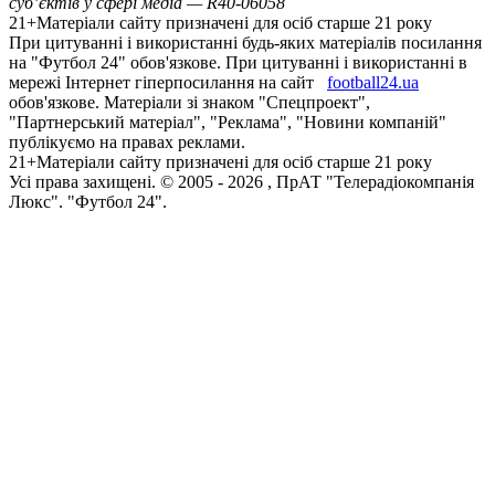
суб’єктів у сфері медіа — R40-06058
21+
Матеріали сайту призначені для осіб старше 21 року
При цитуванні і використанні будь-яких матеріалів посилання
на "Футбол 24" обов'язкове. При цитуванні і використанні в
мережі Інтернет гіперпосилання на сайт
football24.ua
обов'язкове. Матеріали зі знаком "Спецпроект",
"Партнерський матеріал", "Реклама", "Новини компаній"
публікуємо на правах реклами.
21+
Матеріали сайту призначені для осіб старше 21 року
Усi права захищенi. © 2005 -
2026
, ПрАТ "Телерадіокомпанія
Люкс". "Футбол 24".