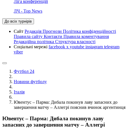
Ліга конференцій
ЛЧ - Top News
До всіх турнірів
Сайт
Редакція
Прогнози
Політика конфіденційності
Правила сайту
Контакти
Правила коментування
Редакційна політика
Структура власності
Соціальні мережі
facebook
x
youtube
instagram
telegram
viber
Футбол 24
Новини футболу
Італія
Ювентус – Парма: Дибала покинув лаву запасних до
завершення матчу – Аллегрі пояснив вчинок аргентинця
Ювентус – Парма: Дибала покинув лаву
запасних до завершення матчу – Аллегрі