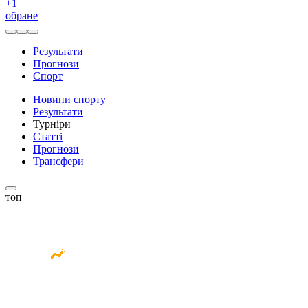
+
1
обране
Результати
Прогнози
Спорт
Новини спорту
Результати
Турніри
Статті
Прогнози
Трансфери
топ