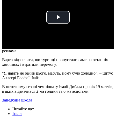
Play
Video
реклама
Варто відзначити, що туринці пропустили саме на останніх
хвилинах і втратили перемогу.
"Я навіть не бачив цього, мабуть, йому було холодно", – цитує
Аллегрі Football Italia.
В поточному сезоні чемпіонату Італії Дибала провів 19 матчів,
в яких відзначився 2-ма голами та 6-ма асистами.
Занедбана школа
Читайте ще
:
Італія