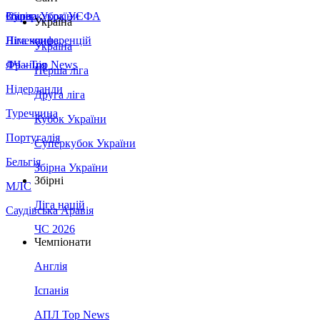
Збірна України
Італія
Суперкубок УЄФА
Україна
Німеччина
Ліга конференцій
Україна
Франція
ЛЧ - Top News
Перша ліга
Нідерланди
Друга ліга
Туреччина
Кубок України
Португалія
Суперкубок України
Бельгія
Збірна України
Збірні
МЛС
Ліга націй
Саудівська Аравія
ЧС 2026
Чемпіонати
Англія
Іспанія
АПЛ Top News