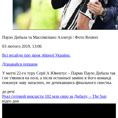
Пауло Дибала та Массіміліано Аллегрі / Фото Reuters
03 лютого 2019, 13:06
Всі інсайди про зірок збірної України.
Дізнавайся першим
У матчі 22-го туру Серії А Ювентус – Парма Пауло Дибала так
і не з'явився на полі, а після останньої заміни в його команді
покинув лаву запасних, не дочекавшись фінального свистка.
до речі
Реал готовий викласти 102 млн євро за Дибалу, – The Sun
відео дня