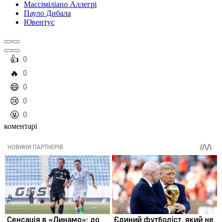
Массіміліано Аллегрі
Пауло Дибала
Ювентус
️👍
0
️🔥
0
️😄
0
️😢
0
️🤬
0
коментарі