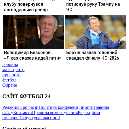
головна
матч-центр
прогнози
футбол +
Обране
САЙТ ФУТБОЛ 24
Редакція
Прогнози
Політика конфіденційності
Правила
сайту
Контакти
Правила коментування
Редакційна
політика
Структура власності
Соціальні мережі