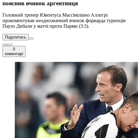
пояснив вчинок аргентинця
Головний тренер Ювентуса Массіміліано Аллегрі
прокоментував неоднозначний вчинок форварда туринців
Пауло Дибали у матчі проти Парми (3:3).
Поділитись
0
коментарі