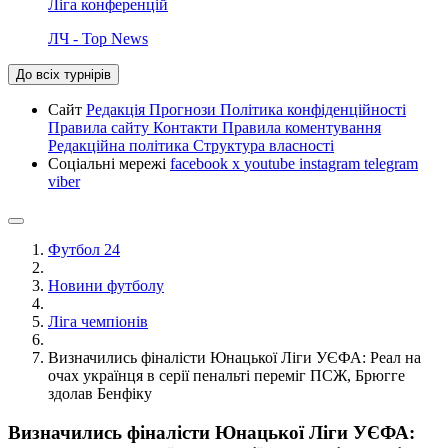
Ліга конференцій
ЛЧ - Top News
До всіх турнірів
Сайт
Редакція
Прогнози
Політика конфіденційності
Правила сайту
Контакти
Правила коментування
Редакційна політика
Структура власності
Соціальні мережі
facebook
x
youtube
instagram
telegram
viber
Футбол 24
Новини футболу
Ліга чемпіонів
Визначились фіналісти Юнацької Ліги УЄФА: Реал на
очах українця в серії пенальті переміг ПСЖ, Брюгге
здолав Бенфіку
Визначились фіналісти Юнацької Ліги УЄФА: