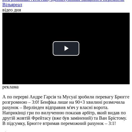
Вільяреал
відео дня
Play
Video
реклама
А по перерві Андре Гарсія та Мусуаї зробили перевагу Брюгге
розгромною – 3:0! Бенфіка лише на 90+3 хвилині розмочила
рахунок – Верлінден відправив м'яч у власні ворота.
Наприкінці гри по вилученню показав арбітр, який видав по
другій жовтій Фрейтасу (вже був замінений) та Ван Брістому.
В підсумку, Брюгге втримав переможний рахунок – 3:1!