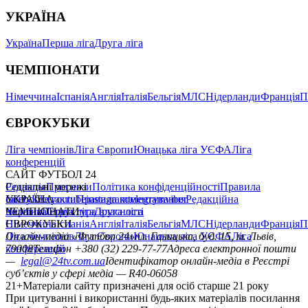
УКРАЇНА
Україна
Перша ліга
Друга ліга
ЧЕМПІОНАТИ
Німеччина
Іспанія
Англія
Італія
Бельгія
МЛС
Нідерланди
Франція
П
ЄВРОКУБКИ
Ліга чемпіонів
Ліга Європи
Юнацька ліга УЄФА
Ліга
конференцій
САЙТ ФУТБОЛ 24
Редакція
Соціальні мережі
Прогнози
Політика конфіденційності
Правила
сайту
facebook
УКРАЇНА
Контакти
x
youtube
Правила коментування
instagram
telegram
viber
Редакційна
політика
Україна
ЧЕМПІОНАТИ
Перша ліга
Структура власності
Друга ліга
Німеччина
ЄВРОКУБКИ
Іспанія
Англія
Італія
Бельгія
МЛС
Нідерланди
Франція
П
Ліга чемпіонів
Онлайн-медіа «Футбол 24»
Ліга Європи
Юнацька ліга УЄФА
пл. Галицька, буд. 15, м. Львів,
Ліга
конференцій
79008
Телефон +380 (32) 229-77-77
Адреса електронної пошти
—
legal@24tv.com.ua
Ідентифікатор онлайн-медіа в Реєстрі
суб’єктів у сфері медіа — R40-06058
21+
Матеріали сайту призначені для осіб старше 21 року
При цитуванні і використанні будь-яких матеріалів посилання