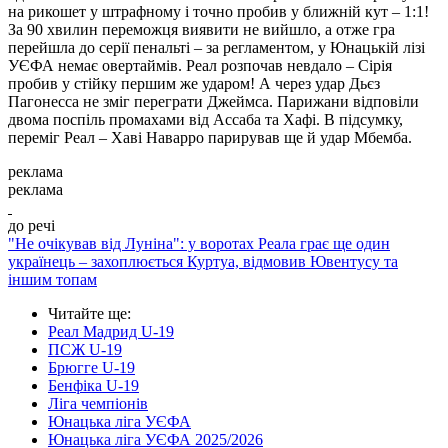
на рикошет у штрафному і точно пробив у ближній кут – 1:1!
За 90 хвилин переможця виявити не вийшло, а отже гра
перейшла до серії пенальті – за регламентом, у Юнацькій лізі
УЄФА немає овертаймів. Реал розпочав невдало – Сірія
пробив у стійку першим же ударом! А через удар Дьєз
Пагонесса не зміг переграти Джеймса. Парижани відповіли
двома поспіль промахами від Ассаба та Хафі. В підсумку,
переміг Реал – Хаві Наварро парирував ще й удар Мбемба.
реклама
реклама
до речі
"Не очікував від Луніна": у воротах Реала грає ще один
українець – захоплюється Куртуа, відмовив Ювентусу та
іншим топам
Читайте ще
:
Реал Мадрид U-19
ПСЖ U-19
Брюгге U-19
Бенфіка U-19
Ліга чемпіонів
Юнацька ліга УЄФА
Юнацька ліга УЄФА 2025/2026