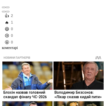
️👍
2
️🔥
1
️😄
0
️😢
0
️🤬
0
коментарі