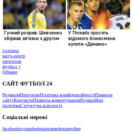
головна
матч-центр
прогнози
футбол +
Обране
САЙТ ФУТБОЛ 24
Редакція
Прогнози
Політика конфіденційності
Правила
сайту
Контакти
Правила коментування
Редакційна
політика
Структура власності
Соціальні мережі
facebook
x
youtube
instagram
telegram
viber