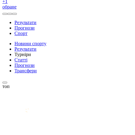
+
1
обране
Результати
Прогнози
Спорт
Новини спорту
Результати
Турніри
Статті
Прогнози
Трансфери
топ