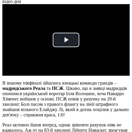
відео дня
Play
Video
В іншому півфіналі зійшлись юнацькі команди грандів –
мадридського Реала
та
ПСЖ
. Цікаво, що в заявці мадридців
опинився український воротар Ілля Волошин, хоча Наварро
Хіменес вийшов у основі. ПСЖ повів у рахунку на 29-й
хвилині: Болі пасом з правого флангу на лінії штрафного
знайшов вільного Елайджу Лі, який в дотик поцілив у дальню
дев'ятку – справжня краса, 1:0!
Реал активно йшов вперед, однак зрівняти рахунок ніяк не
вдавалось. Аж от на 83-й хвилині Ліберто Наваскес зреагував