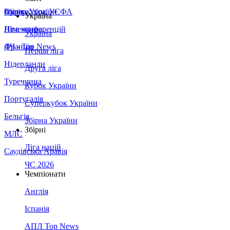
Збірна України
Італія
Суперкубок УЄФА
Україна
Німеччина
Ліга конференцій
Україна
Франція
ЛЧ - Top News
Перша ліга
Нідерланди
Друга ліга
Туреччина
Кубок України
Португалія
Суперкубок України
Бельгія
Збірна України
Збірні
МЛС
Ліга націй
Саудівська Аравія
ЧС 2026
Чемпіонати
Англія
Іспанія
АПЛ Top News