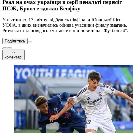
Реал на очах українця в серії пенальті переміг
ПСЖ, Брюгге здолав Бенфіку
У п'ятницю, 17 квітня, відбулись півфінали Юнацької Ліги
УЄФА, в яких визначились обидва учасники фіналу змагань.
Результати та огляд ігор читайте в цій новині на "Футбол 24".
Поділитись
0
коментарі