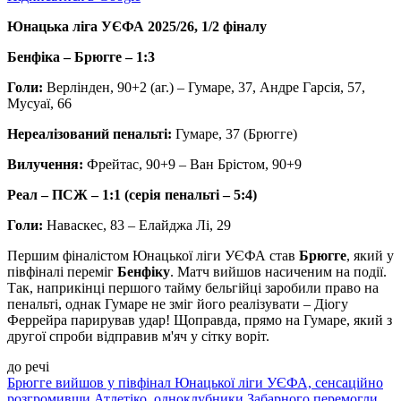
Юнацька ліга УЄФА 2025/26, 1/2 фіналу
Бенфіка – Брюгге – 1:3
Голи:
Верлінден, 90+2 (аг.) – Гумаре, 37, Андре Гарсія, 57,
Мусуаї, 66
Нереалізований пенальті:
Гумаре, 37 (Брюгге)
Вилучення:
Фрейтас, 90+9 – Ван Брістом, 90+9
Реал – ПСЖ – 1:1 (серія пенальті – 5:4)
Голи:
Наваскес, 83 – Елайджа Лі, 29
Першим фіналістом Юнацької ліги УЄФА став
Брюгге
, який у
півфіналі переміг
Бенфіку
. Матч вийшов насиченим на події.
Так, наприкінці першого тайму бельгійці заробили право на
пенальті, однак Гумаре не зміг його реалізувати – Діогу
Феррейра парирував удар! Щоправда, прямо на Гумаре, який з
другої спроби відправив м'яч у сітку воріт.
до речі
Брюгге вийшов у півфінал Юнацької ліги УЄФА, сенсаційно
розгромивши Атлетіко, одноклубники Забарного перемогли