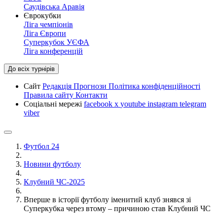
Саудівська Аравія
Єврокубки
Ліга чемпіонів
Ліга Європи
Суперкубок УЄФА
Ліга конференцій
До всіх турнірів
Сайт
Редакція
Прогнози
Політика конфіденційності
Правила сайту
Контакти
Соціальні мережі
facebook
x
youtube
instagram
telegram
viber
Футбол 24
Новини футболу
Клубний ЧС-2025
Вперше в історії футболу іменитий клуб знявся зі
Суперкубка через втому – причиною став Клубний ЧС