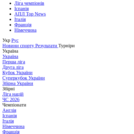
Ліга чемпіонів
Іспанія
АПЛ Top News
Італія
Франція
Німеччина
Укр
Рус
Новини спорту
Результати
Турніри
Україна
Україна
Перша ліга
Друга ліга
Кубок України
Суперкубок України
Збірна України
Збірні
Ліга націй
ЧС 2026
Чемпіонати
Англія
Іспанія
Італія
Німеччина
Франція