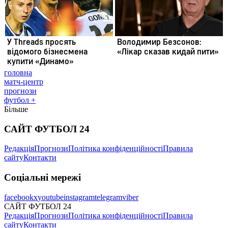
головна
матч-центр
прогнози
футбол +
Більше
САЙТ ФУТБОЛ 24
Редакція
Прогнози
Політика конфіденційності
Правила
сайту
Контакти
Соціальні мережі
facebook
x
youtube
instagram
telegram
viber
САЙТ ФУТБОЛ 24
Редакція
Прогнози
Політика конфіденційності
Правила
сайту
Контакти