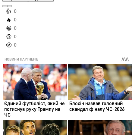
️👍
0
️🔥
0
️😄
0
️😢
0
️🤬
0