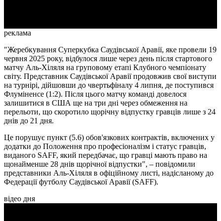
Video
реклама
"Жеребкування Суперкубка Саудівської Аравії, яке провели 19
червня 2025 року, відбулося лише через день після стартового
матчу Аль-Хіляля на груповому етапі Клубного чемпіонату
світу. Представник Саудівської Аравії продовжив свої виступи
на турнірі, дійшовши до чвертьфіналу 4 липня, де поступився
Флуміненсе (1:2). Після цього матчу команді довелося
залишитися в США ще на три дні через обмеження на
перельоти, що скоротило щорічну відпустку гравців лише з 24
днів до 21 дня.
Це порушує пункт (5.6) обов'язкових контрактів, включених у
додатки до Положення про професіоналізм і статус гравців,
виданого SAFF, який передбачає, що гравці мають право на
щонайменше 28 днів щорічної відпустки", – повідомили
представники Аль-Хіляля в офіційному листі, надісланому до
Федерації футболу Саудівської Аравії (SAFF).
відео дня