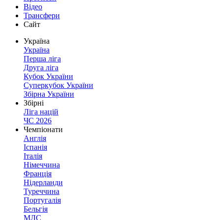
Відео
Трансфери
Сайт
Україна
Україна
Перша ліга
Друга ліга
Кубок України
Суперкубок України
Збірна України
Збірні
Ліга націй
ЧС 2026
Чемпіонати
Англія
Іспанія
Італія
Німеччина
Франція
Нідерланди
Туреччина
Португалія
Бельгія
МЛС