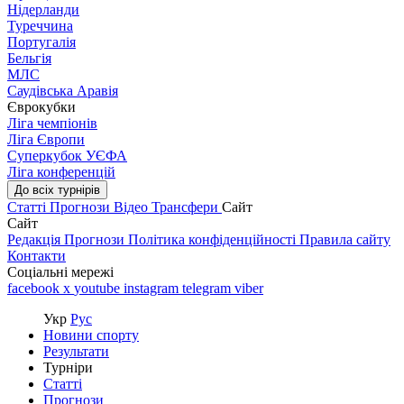
Нідерланди
Туреччина
Португалія
Бельгія
МЛС
Саудівська Аравія
Єврокубки
Ліга чемпіонів
Ліга Європи
Суперкубок УЄФА
Ліга конференцій
До всіх турнірів
Статті
Прогнози
Відео
Трансфери
Сайт
Сайт
Редакція
Прогнози
Політика конфіденційності
Правила сайту
Контакти
Соціальні мережі
facebook
x
youtube
instagram
telegram
viber
Укр
Рус
Новини спорту
Результати
Турніри
Статті
Прогнози