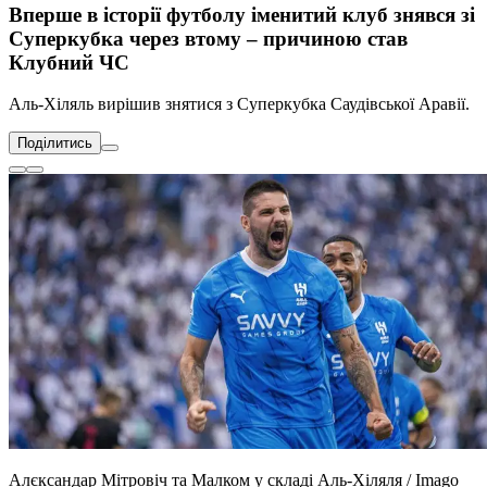
Вперше в історії футболу іменитий клуб знявся зі
Суперкубка через втому – причиною став
Клубний ЧС
Аль-Хіляль вирішив знятися з Суперкубка Саудівської Аравії.
Поділитись
Алєксандар Мітровіч та Малком у складі Аль-Хіляля / Imago