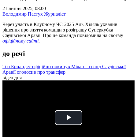
21 липня 2025, 08:00
Володимир Пастух
Журналіст
Через участь в Клубному ЧС-2025 Аль-Хіляль ухвалив
рішення про зняття команди з розіграшу Суперкубка
Саудівської Аравії. Про це команда повідомила на своєму
офіційному сайті
.
до речі
Тео Ернандес офіційно покинув Мілан – гранд Саудівської
Аравії оголосив про трансфер
відео дня
Play