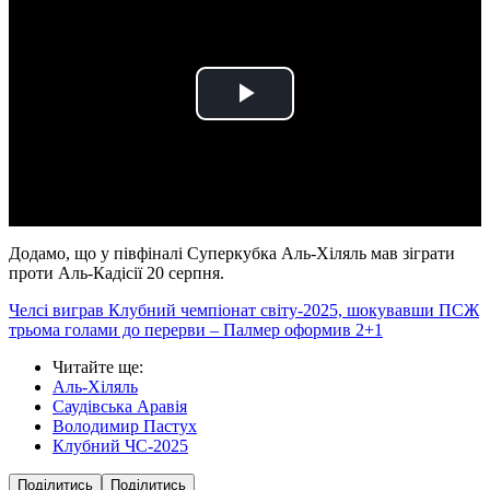
Play
Video
Додамо, що у півфіналі Суперкубка Аль-Хіляль мав зіграти
проти Аль-Кадісії 20 серпня.
Челсі виграв Клубний чемпіонат світу-2025, шокувавши ПСЖ
трьома голами до перерви – Палмер оформив 2+1
Читайте ще
:
Аль-Хіляль
Саудівська Аравія
Володимир Пастух
Клубний ЧС-2025
Поділитись
Поділитись