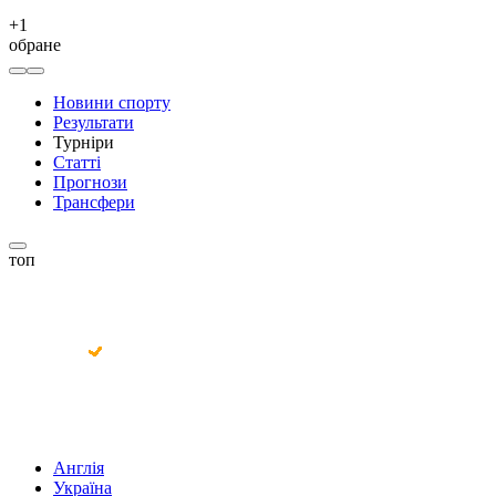
+
1
обране
Новини спорту
Результати
Турніри
Статті
Прогнози
Трансфери
топ
Англія
Україна