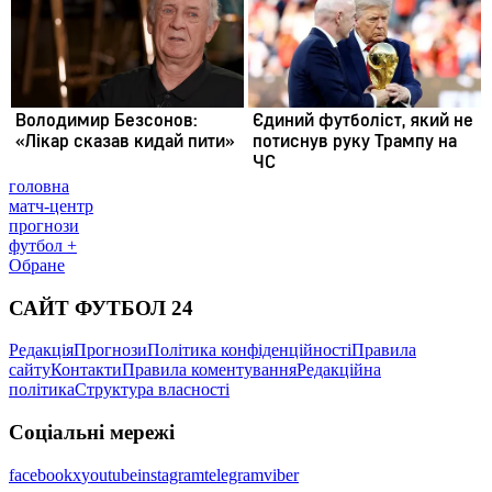
головна
матч-центр
прогнози
футбол +
Обране
САЙТ ФУТБОЛ 24
Редакція
Прогнози
Політика конфіденційності
Правила
сайту
Контакти
Правила коментування
Редакційна
політика
Структура власності
Соціальні мережі
facebook
x
youtube
instagram
telegram
viber