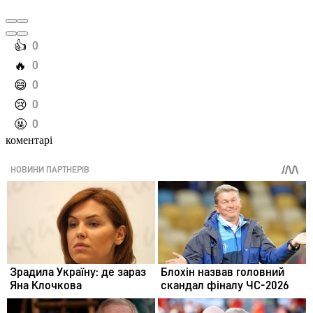
️👍
0
️🔥
0
️😄
0
️😢
0
️🤬
0
коментарі