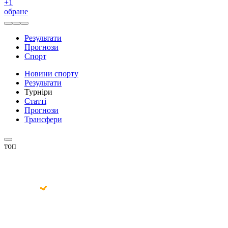
+
1
обране
Результати
Прогнози
Спорт
Новини спорту
Результати
Турніри
Статті
Прогнози
Трансфери
топ