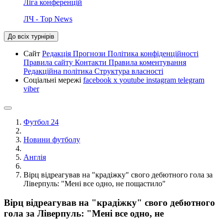
Ліга конференцій
ЛЧ - Top News
До всіх турнірів
Сайт
Редакція
Прогнози
Політика конфіденційності
Правила сайту
Контакти
Правила коментування
Редакційна політика
Структура власності
Соціальні мережі
facebook
x
youtube
instagram
telegram
viber
Футбол 24
Новини футболу
Англія
Вірц відреагував на "крадіжку" свого дебютного гола за
Ліверпуль: "Мені все одно, не пощастило"
Вірц відреагував на "крадіжку" свого дебютного
гола за Ліверпуль: "Мені все одно, не