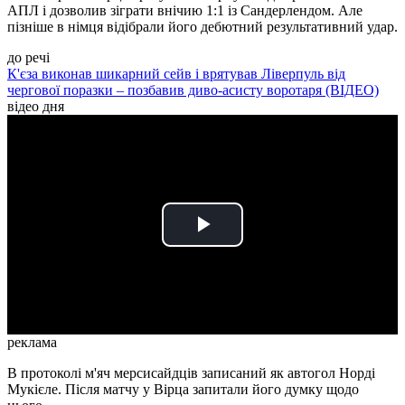
АПЛ і дозволив зіграти внічию 1:1 із Сандерлендом. Але
пізніше в німця відібрали його дебютний результативний удар.
до речі
К'єза виконав шикарний сейв і врятував Ліверпуль від
чергової поразки – позбавив диво-асисту воротаря (ВІДЕО)
відео дня
Play
Video
реклама
В протоколі м'яч мерсисайдців записаний як автогол Норді
Мукієле. Після матчу у Вірца запитали його думку щодо