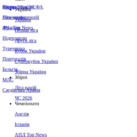
Збірна України
Італія
Суперкубок УЄФА
Україна
Німеччина
Ліга конференцій
Україна
Франція
ЛЧ - Top News
Перша ліга
Нідерланди
Друга ліга
Туреччина
Кубок України
Португалія
Суперкубок України
Бельгія
Збірна України
Збірні
МЛС
Ліга націй
Саудівська Аравія
ЧС 2026
Чемпіонати
Англія
Іспанія
АПЛ Top News