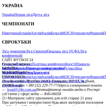
УКРАЇНА
Україна
Перша ліга
Друга ліга
ЧЕМПІОНАТИ
Німеччина
Іспанія
Англія
Італія
Бельгія
МЛС
Нідерланди
Франція
П
ЄВРОКУБКИ
Ліга чемпіонів
Ліга Європи
Юнацька ліга УЄФА
Ліга
конференцій
САЙТ ФУТБОЛ 24
Редакція
Соціальні мережі
Прогнози
Політика конфіденційності
Правила
сайту
facebook
УКРАЇНА
Контакти
x
youtube
Правила коментування
instagram
telegram
viber
Редакційна
політика
Україна
ЧЕМПІОНАТИ
Перша ліга
Структура власності
Друга ліга
Німеччина
ЄВРОКУБКИ
Іспанія
Англія
Італія
Бельгія
МЛС
Нідерланди
Франція
П
Ліга чемпіонів
Онлайн-медіа «Футбол 24»
Ліга Європи
Юнацька ліга УЄФА
пл. Галицька, буд. 15, м. Львів,
Ліга
конференцій
79008
Телефон +380 (32) 229-77-77
Адреса електронної пошти
—
legal@24tv.com.ua
Ідентифікатор онлайн-медіа в Реєстрі
суб’єктів у сфері медіа — R40-06058
21+
Матеріали сайту призначені для осіб старше 21 року
При цитуванні і використанні будь-яких матеріалів посилання