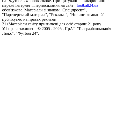
на "Футбол 24" обов'язкове. При цитуванні і використанні в
мережі Інтернет гіперпосилання на сайт
football24.ua
обов'язкове. Матеріали зі знаком "Спецпроект",
"Партнерський матеріал", "Реклама", "Новини компаній"
публікуємо на правах реклами.
21+
Матеріали сайту призначені для осіб старше 21 року
Усi права захищенi. © 2005 -
2026
, ПрАТ "Телерадіокомпанія
Люкс". "Футбол 24".