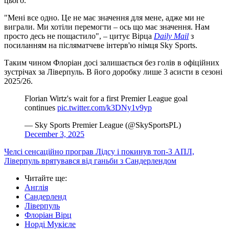
цього.
"Мені все одно. Це не має значення для мене, адже ми не
виграли. Ми хотіли перемогти – ось що має значення. Нам
просто десь не пощастило", – цитує Вірца
Daily Mail
з
посиланням на післяматчеве інтерв'ю німця Sky Sports.
Таким чином Флоріан досі залишається без голів в офіційних
зустрічах за Ліверпуль. В його доробку лише 3 асисти в сезоні
2025/26.
Florian Wirtz's wait for a first Premier League goal
continues
pic.twitter.com/k3DNy1v9yp
— Sky Sports Premier League (@SkySportsPL)
December 3, 2025
Челсі сенсаційно програв Лідсу і покинув топ-3 АПЛ,
Ліверпуль врятувався від ганьби з Сандерлендом
Читайте ще
:
Англія
Сандерленд
Ліверпуль
Флоріан Вірц
Норді Мукієле