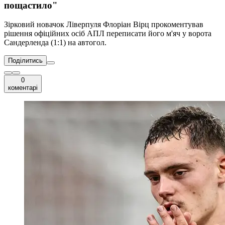
пощастило"
Зірковий новачок Ліверпуля Флоріан Вірц прокоментував
рішення офіційних осіб АПЛ переписати його м'яч у ворота
Сандерленда (1:1) на автогол.
Поділитись
0
коментарі