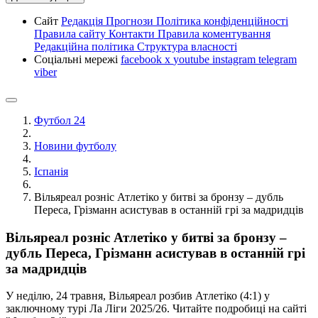
Сайт
Редакція
Прогнози
Політика конфіденційності
Правила сайту
Контакти
Правила коментування
Редакційна політика
Структура власності
Соціальні мережі
facebook
x
youtube
instagram
telegram
viber
Футбол 24
Новини футболу
Іспанія
Вільяреал розніс Атлетіко у битві за бронзу – дубль
Переса, Грізманн асистував в останній грі за мадридців
Вільяреал розніс Атлетіко у битві за бронзу –
дубль Переса, Грізманн асистував в останній грі
за мадридців
У неділю, 24 травня, Вільяреал розбив Атлетіко (4:1) у
заключному турі Ла Ліги 2025/26. Читайте подробиці на сайті