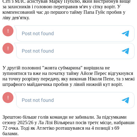
Сіті з МЛС асистував Марку Пубілю, який вистрибнув вище
за захисників і головою переправив м'яч у сітку воріт. У
компенсований час до першого тайму Папа Гуйє пробив у
ліву дев'ятку.
У другій половині "жовта субмарина" вирішила не
зупинятися та вже на початку тайму Айозе Перес відгукнувся
на точну розрізну передачу, яку виконав Ніколя Пепе, та з межі
штрафного майданчика пробив у лівий нижній кут воріт.
Зрештою більше голів команди не забивали. За підсумками
сезону 2025/26 у Ла Лізі Вільяреал посів третє місце, набравши
72 очка. Тоді як Атлетіко розташувався на 4 позиції з 69
балами.