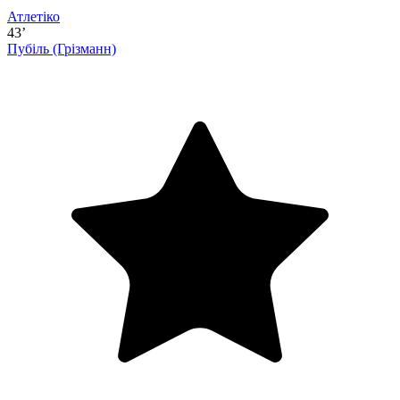
Атлетіко
43’
Пубіль
(Грізманн)