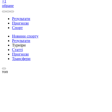
+
1
обране
Результати
Прогнози
Спорт
Новини спорту
Результати
Турніри
Статті
Прогнози
Трансфери
топ