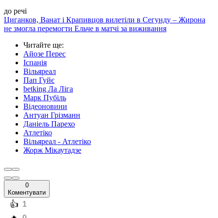
до речі
Циганков, Ванат і Крапивцов вилетіли в Сегунду – Жирона
не змогла перемогти Ельче в матчі за виживання
Читайте ще
:
Айозе Перес
Іспанія
Вільяреал
Пап Гуйє
betking Ла Ліга
Марк Пубіль
Відеоновини
Антуан Грізманн
Даніель Парехо
Атлетіко
Вільяреал - Атлетіко
Жорж Мікаутадзе
0
Коментувати
️👍
1
0