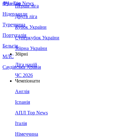
Франція
ЛЧ - Top News
Перша ліга
Нідерланди
Друга ліга
Туреччина
Кубок України
Португалія
Суперкубок України
Бельгія
Збірна України
Збірні
МЛС
Ліга націй
Саудівська Аравія
ЧС 2026
Чемпіонати
Англія
Іспанія
АПЛ Top News
Італія
Німеччина