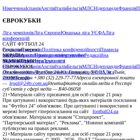
Німеччина
Іспанія
Англія
Італія
Бельгія
МЛС
Нідерланди
Франція
П
ЄВРОКУБКИ
Ліга чемпіонів
Ліга Європи
Юнацька ліга УЄФА
Ліга
конференцій
САЙТ ФУТБОЛ 24
Редакція
Соціальні мережі
Прогнози
Політика конфіденційності
Правила
сайту
facebook
УКРАЇНА
Контакти
x
youtube
Правила коментування
instagram
telegram
viber
Редакційна
політика
Україна
ЧЕМПІОНАТИ
Перша ліга
Структура власності
Друга ліга
Німеччина
ЄВРОКУБКИ
Іспанія
Англія
Італія
Бельгія
МЛС
Нідерланди
Франція
П
Ліга чемпіонів
Онлайн-медіа «Футбол 24»
Ліга Європи
Юнацька ліга УЄФА
пл. Галицька, буд. 15, м. Львів,
Ліга
конференцій
79008
Телефон +380 (32) 229-77-77
Адреса електронної пошти
—
legal@24tv.com.ua
Ідентифікатор онлайн-медіа в Реєстрі
суб’єктів у сфері медіа — R40-06058
21+
Матеріали сайту призначені для осіб старше 21 року
При цитуванні і використанні будь-яких матеріалів посилання
на "Футбол 24" обов'язкове. При цитуванні і використанні в
мережі Інтернет гіперпосилання на сайт
football24.ua
обов'язкове. Матеріали зі знаком "Спецпроект",
"Партнерський матеріал", "Реклама", "Новини компаній"
публікуємо на правах реклами.
21+
Матеріали сайту призначені для осіб старше 21 року
Усi права захищенi. © 2005 -
2026
, ПрАТ "Телерадіокомпанія