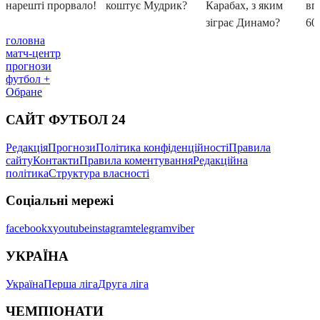
головна
матч-центр
прогнози
футбол +
Обране
САЙТ ФУТБОЛ 24
Редакція
Прогнози
Політика конфіденційності
Правила
сайту
Контакти
Правила коментування
Редакційна
політика
Структура власності
Соціальні мережі
facebook
x
youtube
instagram
telegram
viber
УКРАЇНА
Україна
Перша ліга
Друга ліга
ЧЕМПІОНАТИ