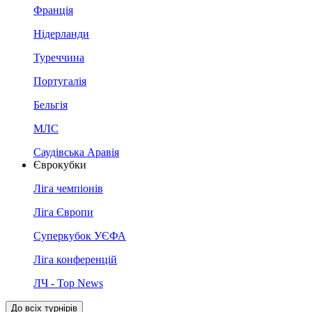
Франція
Нідерланди
Туреччина
Португалія
Бельгія
МЛС
Саудівська Аравія
Єврокубки
Ліга чемпіонів
Ліга Європи
Суперкубок УЄФА
Ліга конференцій
ЛЧ - Top News
До всіх турнірів