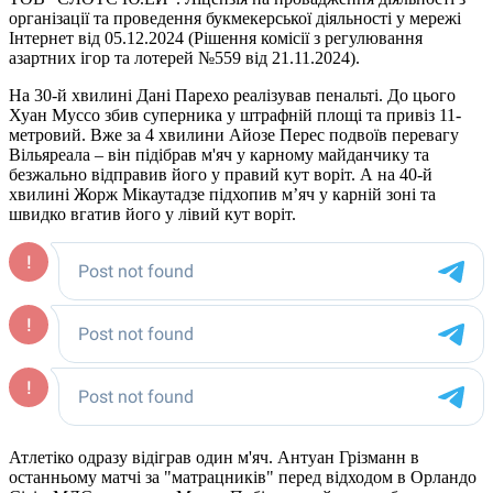
організації та проведення букмекерської діяльності у мережі
Інтернет від 05.12.2024 (Рішення комісії з регулювання
азартних ігор та лотерей №559 від 21.11.2024).
На 30-й хвилині Дані Парехо реалізував пенальті. До цього
Хуан Муссо збив суперника у штрафній площі та привіз 11-
метровий. Вже за 4 хвилини Айозе Перес подвоїв перевагу
Вільяреала – він підібрав м'яч у карному майданчику та
безжально відправив його у правий кут воріт. А на 40-й
хвилині Жорж Мікаутадзе підхопив м’яч у карній зоні та
швидко вгатив його у лівий кут воріт.
Атлетіко одразу відіграв один м'яч. Антуан Грізманн в
останньому матчі за "матрацників" перед відходом в Орландо