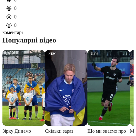
️🔥
️😄
0
️😢
0
️🤬
0
коментарі