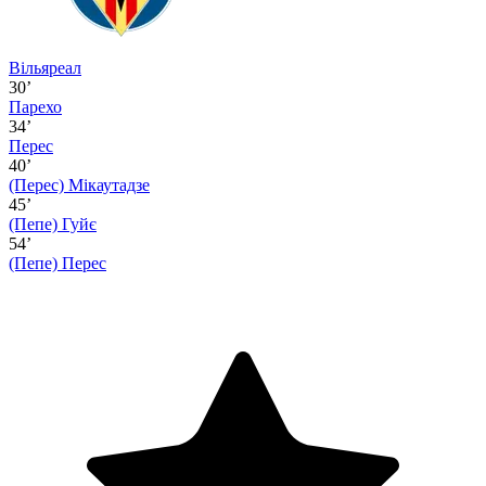
Вільяреал
30’
Парехо
34’
Перес
40’
(Перес)
Мікаутадзе
45’
(Пепе)
Гуйє
54’
(Пепе)
Перес