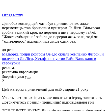
Огляд матчу
Для обох команд цей матч був принциповим, адже
переможець став бронзовим призером Ла Ліги. Вільяреал
зробив великий крок до перемоги ще у першому таймі.
"Жовта субмарина" забила до перерви аж 4 голи, тоді як
"кольчонерос" відзначились лише один раз.
до речі
Мальорка попри розгром Ов'єдо склала компанію Жироні й
вилетіла з Ла Ліги, Хетафе не пустив Райо Вальєкано в
єврокубки
реклама
рекламна інформація
Зверніть увагу
21+
Цей матеріал призначений для осіб старше 21 року
Участь в азартних іграх може викликати ігрову залежність.
Дотримуйтесь правил (принципів) відповідальної гри
ТОВ “СЛОТС Ю.ЕЙ”. Ліцензія на провадження діяльності з