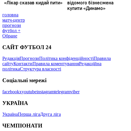
головна
матч-центр
прогнози
футбол +
Обране
САЙТ ФУТБОЛ 24
Редакція
Прогнози
Політика конфіденційності
Правила
сайту
Контакти
Правила коментування
Редакційна
політика
Структура власності
Соціальні мережі
facebook
x
youtube
instagram
telegram
viber
УКРАЇНА
Україна
Перша ліга
Друга ліга
ЧЕМПІОНАТИ