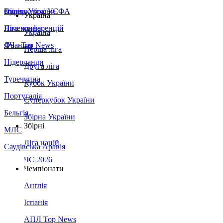
Збірна України
Італія
Суперкубок УЄФА
Україна
Німеччина
Ліга конференцій
Україна
Франція
ЛЧ - Top News
Перша ліга
Нідерланди
Друга ліга
Туреччина
Кубок України
Португалія
Суперкубок України
Бельгія
Збірна України
Збірні
МЛС
Ліга націй
Саудівська Аравія
ЧС 2026
Чемпіонати
Англія
Іспанія
АПЛ Top News