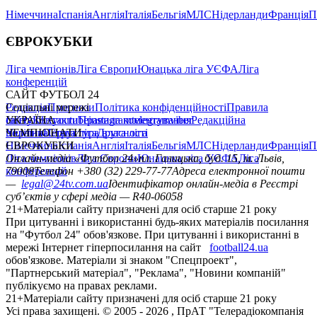
Німеччина
Іспанія
Англія
Італія
Бельгія
МЛС
Нідерланди
Франція
П
ЄВРОКУБКИ
Ліга чемпіонів
Ліга Європи
Юнацька ліга УЄФА
Ліга
конференцій
САЙТ ФУТБОЛ 24
Редакція
Соціальні мережі
Прогнози
Політика конфіденційності
Правила
сайту
facebook
УКРАЇНА
Контакти
x
youtube
Правила коментування
instagram
telegram
viber
Редакційна
політика
Україна
ЧЕМПІОНАТИ
Перша ліга
Структура власності
Друга ліга
Німеччина
ЄВРОКУБКИ
Іспанія
Англія
Італія
Бельгія
МЛС
Нідерланди
Франція
П
Ліга чемпіонів
Онлайн-медіа «Футбол 24»
Ліга Європи
Юнацька ліга УЄФА
пл. Галицька, буд. 15, м. Львів,
Ліга
конференцій
79008
Телефон +380 (32) 229-77-77
Адреса електронної пошти
—
legal@24tv.com.ua
Ідентифікатор онлайн-медіа в Реєстрі
суб’єктів у сфері медіа — R40-06058
21+
Матеріали сайту призначені для осіб старше 21 року
При цитуванні і використанні будь-яких матеріалів посилання
на "Футбол 24" обов'язкове. При цитуванні і використанні в
мережі Інтернет гіперпосилання на сайт
football24.ua
обов'язкове. Матеріали зі знаком "Спецпроект",
"Партнерський матеріал", "Реклама", "Новини компаній"
публікуємо на правах реклами.
21+
Матеріали сайту призначені для осіб старше 21 року
Усi права захищенi. © 2005 -
2026
, ПрАТ "Телерадіокомпанія