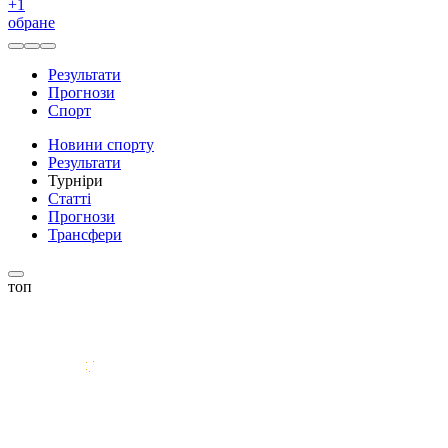
+
1
обране
Результати
Прогнози
Спорт
Новини спорту
Результати
Турніри
Статті
Прогнози
Трансфери
топ