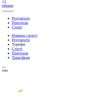
+
1
обране
Результати
Прогнози
Спорт
Новини спорту
Результати
Турніри
Статті
Прогнози
Трансфери
топ