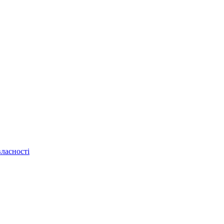
ласності