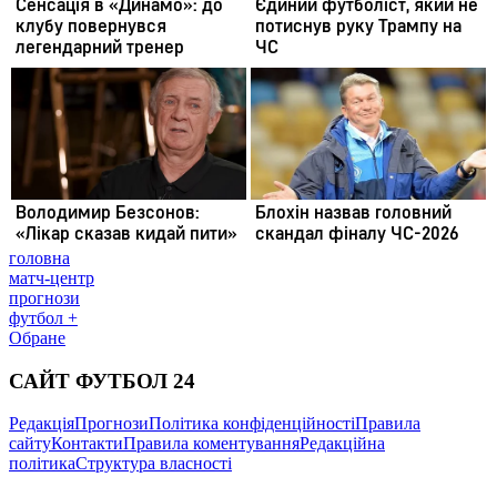
головна
матч-центр
прогнози
футбол +
Обране
САЙТ ФУТБОЛ 24
Редакція
Прогнози
Політика конфіденційності
Правила
сайту
Контакти
Правила коментування
Редакційна
політика
Структура власності