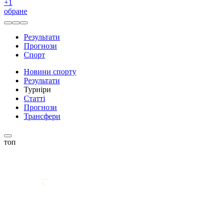
+
1
обране
Результати
Прогнози
Спорт
Новини спорту
Результати
Турніри
Статті
Прогнози
Трансфери
топ