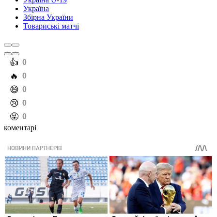
Україна
Збірна України
Товариські матчі
️👍
0
️🔥
0
️😄
0
️😢
0
️🤬
0
коментарі