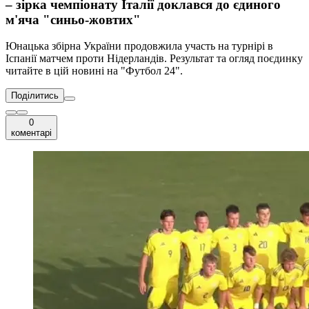
– зірка чемпіонату Італії доклався до єдиного
м'яча "синьо-жовтих"
Юнацька збірна України продовжила участь на турнірі в
Іспанії матчем проти Нідерландів. Результат та огляд поєдинку
читайте в цій новині на "Футбол 24".
Поділитись
0
коментарі