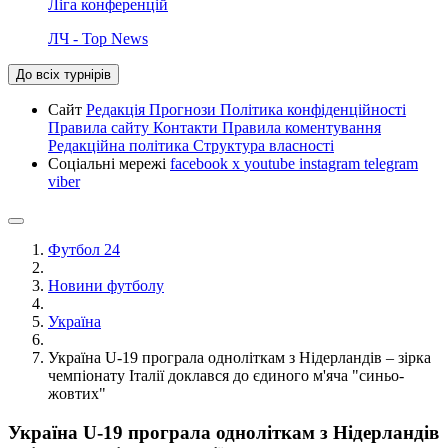
Ліга конференцій
ЛЧ - Top News
До всіх турнірів
Сайт
Редакція
Прогнози
Політика конфіденційності
Правила сайту
Контакти
Правила коментування
Редакційна політика
Структура власності
Соціальні мережі
facebook
x
youtube
instagram
telegram
viber
Футбол 24
Новини футболу
Україна
Україна U-19 програла одноліткам з Нідерландів – зірка
чемпіонату Італії доклався до єдиного м'яча "синьо-
жовтих"
Україна U-19 програла одноліткам з Нідерландів