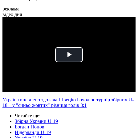
реклама
відео дня
Play
Video
Україна впевнено здолала Швецію і очолює турнір збірних U-
18 – у "синьо-жовтих" різниця голів 8:1
Читайте ще
:
Збірна України U-19
Богдан Попов
Нідерланди U-19
Україна U-19