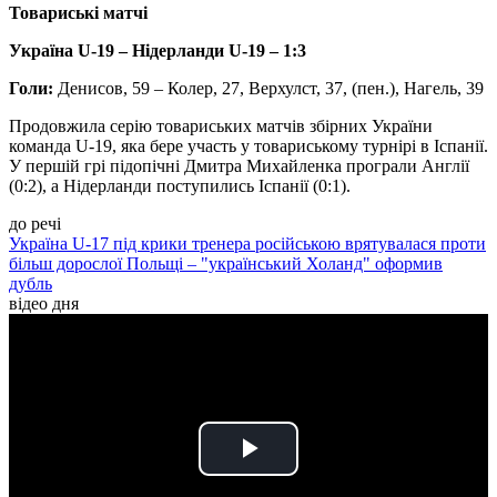
Товариські матчі
Україна U-19 – Нідерланди U-19 – 1:3
Голи:
Денисов, 59 – Колер, 27, Верхулст, 37, (пен.), Нагель, 39
Продовжила серію товариських матчів збірних України
команда U-19, яка бере участь у товариському турнірі в Іспанії.
У першій грі підопічні Дмитра Михайленка програли Англії
(0:2), а Нідерланди поступились Іспанії (0:1).
до речі
Україна U-17 під крики тренера російською врятувалася проти
більш дорослої Польщі – "український Холанд" оформив
дубль
відео дня
Play