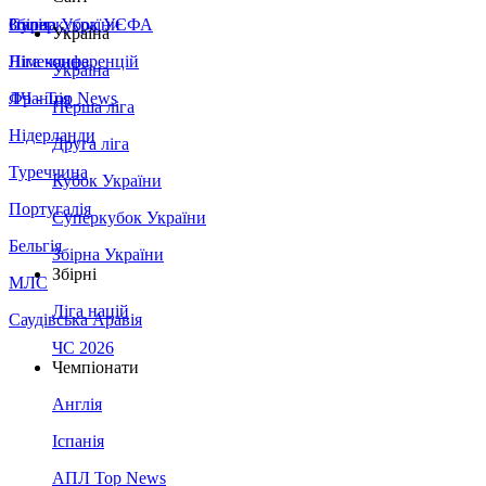
Збірна України
Італія
Суперкубок УЄФА
Україна
Німеччина
Ліга конференцій
Україна
Франція
ЛЧ - Top News
Перша ліга
Нідерланди
Друга ліга
Туреччина
Кубок України
Португалія
Суперкубок України
Бельгія
Збірна України
Збірні
МЛС
Ліга націй
Саудівська Аравія
ЧС 2026
Чемпіонати
Англія
Іспанія
АПЛ Top News