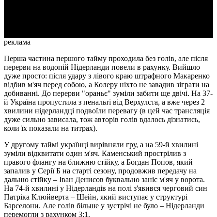
Video
реклама
Перша частина першого тайму проходила без голів, але після
перерви на водопій Нідерланди повели в рахунку. Вийшло
дуже просто: після удару з лівого краю штрафного Макаренко
відбив м'яч перед собою, а Колеру ніхто не завадив зіграти на
добиванні. До перерви "ораньє" зуміли забити ще двічі. На 37-
й Україна пропустила з пенальті від Верхулста, а вже через 2
хвилини нідерландці подвоїли перевагу (в цей час трансляція
дуже сильно зависала, тож авторів голів вдалось дізнатись,
коли їх показали на титрах).
У другому таймі українці вирівняли гру, а на 59-й хвилині
зуміли відквитати один м'яч. Каменський прострілив з
правого флангу на ближню стійку, а Богдан Попов, який
запалив у Серії Б на старті сезону, продовжив передачу на
дальню стійку – Іван Денисов буквально заніс м'яч у ворота.
На 74-й хвилині у Нідерландів на полі з'явився черговий син
Патріка Клюйверта – Шейн, який виступає у структурі
Барселони. Але голів більше у зустрічі не було – Нідерланди
перемогли з рахунком 3:1.