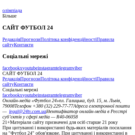
олімпіада
Більше
САЙТ ФУТБОЛ 24
Редакція
Прогнози
Політика конфіденційності
Правила
сайту
Контакти
Соціальні мережі
facebook
x
youtube
instagram
telegram
viber
САЙТ ФУТБОЛ 24
Редакція
Прогнози
Політика конфіденційності
Правила
сайту
Контакти
Соціальні мережі
facebook
x
youtube
instagram
telegram
viber
Онлайн-медіа «Футбол 24»
пл. Галицька, буд. 15, м. Львів,
79008
Телефон +380 (32) 229-77-77
Адреса електронної пошти
—
legal@24tv.com.ua
Ідентифікатор онлайн-медіа в Реєстрі
суб’єктів у сфері медіа — R40-06058
21+
Матеріали сайту призначені для осіб старше 21 року
При цитуванні і використанні будь-яких матеріалів посилання
на "Футбол 24" обов'язкове. При цитуванні і використанні в