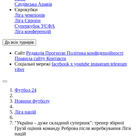
Саудівська Аравія
Єврокубки
Ліга чемпіонів
Ліга Європи
Суперкубок УЄФА
Ліга конференцій
До всіх турнірів
Сайт
Редакція
Прогнози
Політика конфіденційності
Правила сайту
Контакти
Соціальні мережі
facebook
x
youtube
instagram
telegram
viber
Футбол 24
Новини футболу
Ліга націй
"Україна – дуже складний суперник": тренер збірної
Грузії оцінив команду Реброва після жеребкування Ліги
націй