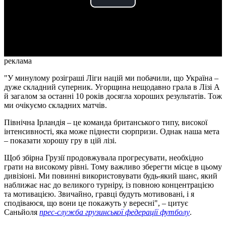
Play
Video
реклама
"У минулому розіграші Ліги націй ми побачили, що Україна –
дуже складний суперник. Угорщина нещодавно грала в Лізі А
й загалом за останні 10 років досягла хороших результатів. Тож
ми очікуємо складних матчів.
Північна Ірландія – це команда британського типу, високої
інтенсивності, яка може піднести сюрпризи. Однак наша мета
– показати хорошу гру в цій лізі.
Щоб збірна Грузії продовжувала прогресувати, необхідно
грати на високому рівні. Тому важливо зберегти місце в цьому
дивізіоні. Ми повинні використовувати будь-який шанс, який
наближає нас до великого турніру, із повною концентрацією
та мотивацією. Звичайно, гравці будуть мотивовані, і я
сподіваюся, що вони це покажуть у вересні", – цитує
Саньйоля
прес-служба грузинської федерації футболу
.