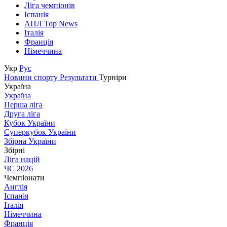
Ліга чемпіонів
Іспанія
АПЛ Top News
Італія
Франція
Німеччина
Укр
Рус
Новини спорту
Результати
Турніри
Україна
Україна
Перша ліга
Друга ліга
Кубок України
Суперкубок України
Збірна України
Збірні
Ліга націй
ЧС 2026
Чемпіонати
Англія
Іспанія
Італія
Німеччина
Франція