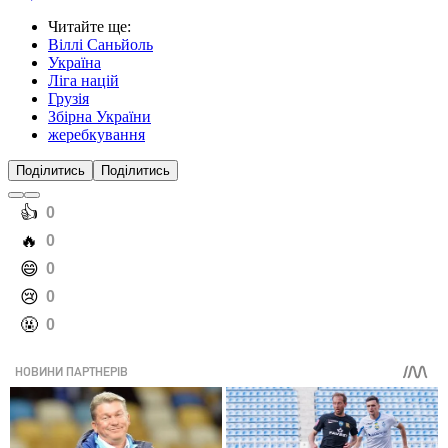
Читайте ще
:
Віллі Саньйоль
Україна
Ліга націй
Грузія
Збірна України
жеребкування
Поділитись
Поділитись
️👍
0
️🔥
0
️😄
0
️😢
0
️🤬
0