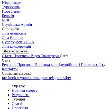
Нідерланди
Туреччина
Португалія
Бельгія
МЛС
Саудівська Аравія
Єврокубки
Ліга чемпіонів
Ліга Європи
Суперкубок УЄФА
Ліга конференцій
До всіх турнірів
Статті
Прогнози
Відео
Трансфери
Сайт
Сайт
Редакція
Прогнози
Політика конфіденційності
Правила сайту
Контакти
Соціальні мережі
facebook
x
youtube
instagram
telegram
viber
Укр
Рус
Новини спорту
Результати
Турніри
Статті
Прогнози