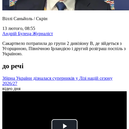
Віллі Саньйоль / Скрін
13 лютого, 08:55
Андрій Булеца
Журналіст
Сакартвело потрапила до групи 2 дивізіону В, де зійдеться з
Угорщиною, Північною Ірландією і другий розіграш поспіль з
Україною.
до речі
Збірна України дізналася суперників у Лізі націй сезону
2026/27
відео дня