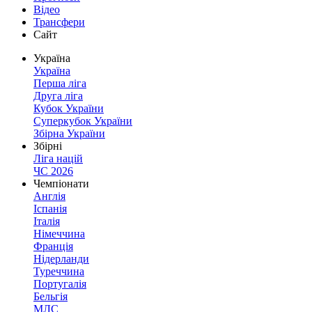
Відео
Трансфери
Сайт
Україна
Україна
Перша ліга
Друга ліга
Кубок України
Суперкубок України
Збірна України
Збірні
Ліга націй
ЧС 2026
Чемпіонати
Англія
Іспанія
Італія
Німеччина
Франція
Нідерланди
Туреччина
Португалія
Бельгія
МЛС