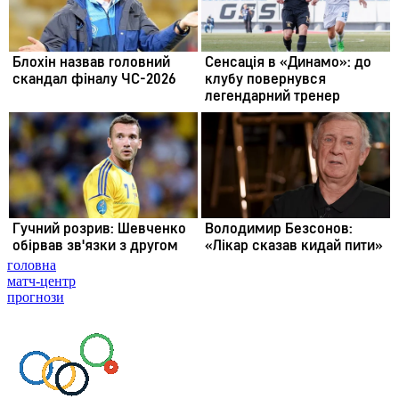
головна
матч-центр
прогнози