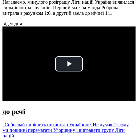
Нагадаємо, минулого розіграшу Ліги націй Україна виявилася
сильнішою за грузинів. Перший матч команда Реброва
виграла з рахунком 1:0, а другий звела до нічиєї 1:1.
відео дня
Play
Video
до речі
"Собослай вирішить питання з Україною? Не думаю": чому
ми повинні перемагати Угорщину і вигравати групу Ліги
націй