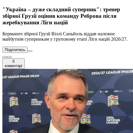
"Україна – дуже складний суперник": тренер
збірної Грузії оцінив команду Реброва після
жеребкування Ліги націй
Керманич збірної Грузії Віллі Саньйоль віддав належне
майбутнім суперникам у груповому етапі Ліги націй 2026/27.
Поділитись
0
коментарі