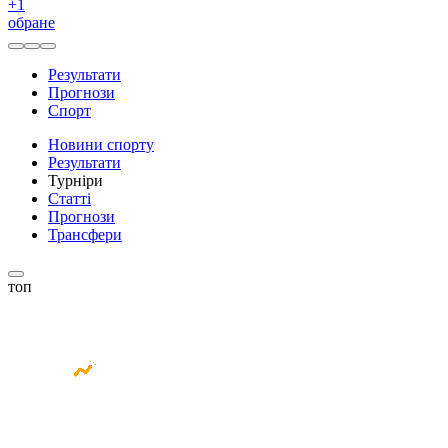
+
1
обране
Результати
Прогнози
Спорт
Новини спорту
Результати
Турніри
Статті
Прогнози
Трансфери
топ