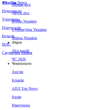
Франція
ЛЧ - Top News
Перша ліга
Нідерланди
Друга ліга
Туреччина
Кубок України
Португалія
Суперкубок України
Бельгія
Збірна України
Збірні
МЛС
Ліга націй
Саудівська Аравія
ЧС 2026
Чемпіонати
Англія
Іспанія
АПЛ Top News
Італія
Німеччина