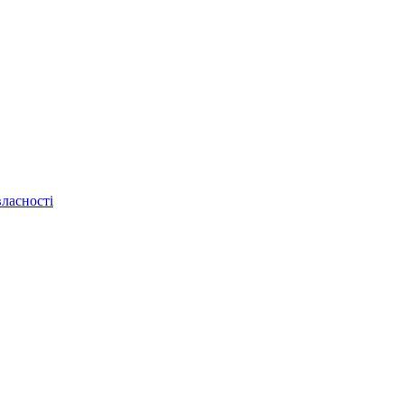
ласності