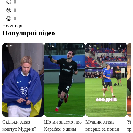
️😄
0
️😢
0
️🤬
0
коментарі