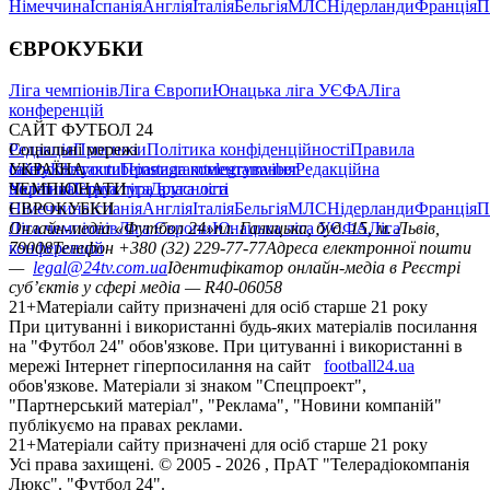
Німеччина
Іспанія
Англія
Італія
Бельгія
МЛС
Нідерланди
Франція
П
ЄВРОКУБКИ
Ліга чемпіонів
Ліга Європи
Юнацька ліга УЄФА
Ліга
конференцій
САЙТ ФУТБОЛ 24
Редакція
Соціальні мережі
Прогнози
Політика конфіденційності
Правила
сайту
facebook
УКРАЇНА
Контакти
x
youtube
Правила коментування
instagram
telegram
viber
Редакційна
політика
Україна
ЧЕМПІОНАТИ
Перша ліга
Структура власності
Друга ліга
Німеччина
ЄВРОКУБКИ
Іспанія
Англія
Італія
Бельгія
МЛС
Нідерланди
Франція
П
Ліга чемпіонів
Онлайн-медіа «Футбол 24»
Ліга Європи
Юнацька ліга УЄФА
пл. Галицька, буд. 15, м. Львів,
Ліга
конференцій
79008
Телефон +380 (32) 229-77-77
Адреса електронної пошти
—
legal@24tv.com.ua
Ідентифікатор онлайн-медіа в Реєстрі
суб’єктів у сфері медіа — R40-06058
21+
Матеріали сайту призначені для осіб старше 21 року
При цитуванні і використанні будь-яких матеріалів посилання
на "Футбол 24" обов'язкове. При цитуванні і використанні в
мережі Інтернет гіперпосилання на сайт
football24.ua
обов'язкове. Матеріали зі знаком "Спецпроект",
"Партнерський матеріал", "Реклама", "Новини компаній"
публікуємо на правах реклами.
21+
Матеріали сайту призначені для осіб старше 21 року
Усi права захищенi. © 2005 -
2026
, ПрАТ "Телерадіокомпанія
Люкс". "Футбол 24".