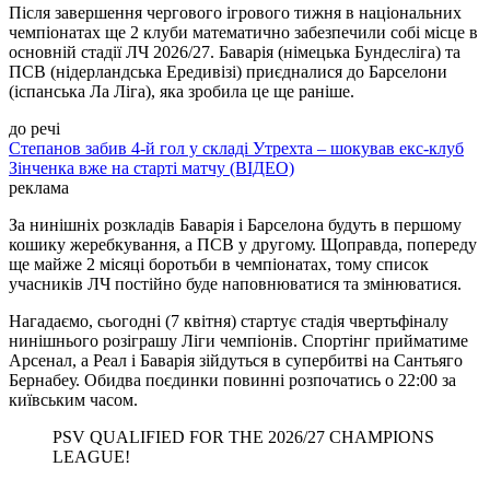
Після завершення чергового ігрового тижня в національних
чемпіонатах ще 2 клуби математично забезпечили собі місце в
основній стадії ЛЧ 2026/27. Баварія (німецька Бундесліга) та
ПСВ (нідерландська Ередивізі) приєдналися до Барселони
(іспанська Ла Ліга), яка зробила це ще раніше.
до речі
Степанов забив 4-й гол у складі Утрехта – шокував екс-клуб
Зінченка вже на старті матчу (ВІДЕО)
реклама
За нинішніх розкладів Баварія і Барселона будуть в першому
кошику жеребкування, а ПСВ у другому. Щоправда, попереду
ще майже 2 місяці боротьби в чемпіонатах, тому список
учасників ЛЧ постійно буде наповнюватися та змінюватися.
Нагадаємо, сьогодні (7 квітня) стартує стадія чвертьфіналу
нинішнього розіграшу Ліги чемпіонів. Спортінг прийматиме
Арсенал, а Реал і Баварія зійдуться в супербитві на Сантьяго
Бернабеу. Обидва поєдинки повинні розпочатись о 22:00 за
київським часом.
PSV QUALIFIED FOR THE 2026/27 CHAMPIONS
LEAGUE!