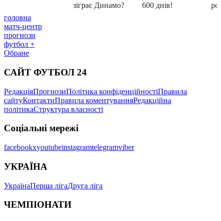
головна
матч-центр
прогнози
футбол +
Обране
САЙТ ФУТБОЛ 24
Редакція
Прогнози
Політика конфіденційності
Правила
сайту
Контакти
Правила коментування
Редакційна
політика
Структура власності
Соціальні мережі
facebook
x
youtube
instagram
telegram
viber
УКРАЇНА
Україна
Перша ліга
Друга ліга
ЧЕМПІОНАТИ