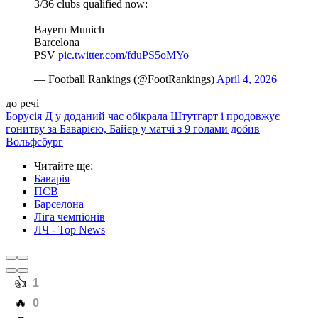
3/36 clubs qualified now:
Bayern Munich
Barcelona
PSV
pic.twitter.com/fduPS5oMYo
— Football Rankings (@FootRankings)
April 4, 2026
до речі
Борусія Д у доданий час обікрала Штутгарт і продовжує
гонитву за Баварією, Байєр у матчі з 9 голами добив
Вольфсбург
Читайте ще
:
Баварія
ПСВ
Барселона
Ліга чемпіонів
ЛЧ - Top News
️👍
1
️🔥
0