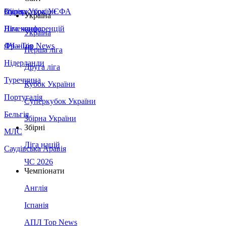
Збірна України
Італія
Суперкубок УЄФА
Україна
Німеччина
Ліга конференцій
Україна
Франція
ЛЧ - Top News
Перша ліга
Нідерланди
Друга ліга
Туреччина
Кубок України
Португалія
Суперкубок України
Бельгія
Збірна України
Збірні
МЛС
Ліга націй
Саудівська Аравія
ЧС 2026
Чемпіонати
Англія
Іспанія
АПЛ Top News