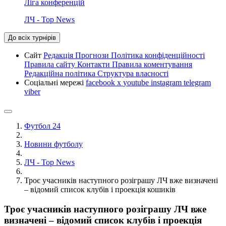
Ліга конференцій
ЛЧ - Top News
До всіх турнірів
Сайт
Редакція
Прогнози
Політика конфіденційності
Правила сайту
Контакти
Правила коментування
Редакційна політика
Структура власності
Соціальні мережі
facebook
x
youtube
instagram
telegram
viber
Футбол 24
Новини футболу
ЛЧ - Top News
Троє учасників наступного розіграшу ЛЧ вже визначені
– відомий список клубів і проекція кошиків
Троє учасників наступного розіграшу ЛЧ вже
визначені – відомий список клубів і проекція