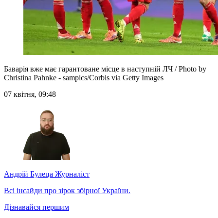
Баварія вже має гарантоване місце в наступній ЛЧ / Photo by
Christina Pahnke - sampics/Corbis via Getty Images
07 квітня, 09:48
Андрій Булеца
Журналіст
Всі інсайди про зірок збірної України.
Дізнавайся першим