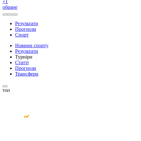
+
1
обране
Результати
Прогнози
Спорт
Новини спорту
Результати
Турніри
Статті
Прогнози
Трансфери
топ