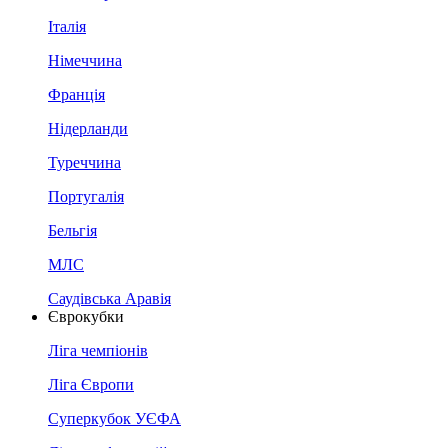
Італія
Німеччина
Франція
Нідерланди
Туреччина
Португалія
Бельгія
МЛС
Саудівська Аравія
Єврокубки
Ліга чемпіонів
Ліга Європи
Суперкубок УЄФА