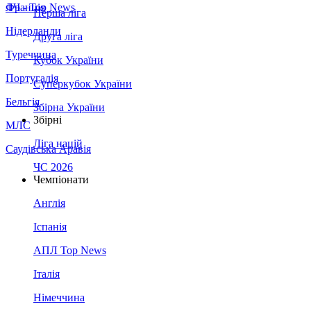
Франція
ЛЧ - Top News
Перша ліга
Нідерланди
Друга ліга
Туреччина
Кубок України
Португалія
Суперкубок України
Бельгія
Збірна України
Збірні
МЛС
Ліга націй
Саудівська Аравія
ЧС 2026
Чемпіонати
Англія
Іспанія
АПЛ Top News
Італія
Німеччина