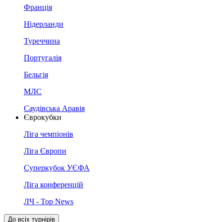
Франція
Нідерланди
Туреччина
Португалія
Бельгія
МЛС
Саудівська Аравія
Єврокубки
Ліга чемпіонів
Ліга Європи
Суперкубок УЄФА
Ліга конференцій
ЛЧ - Top News
До всіх турнірів