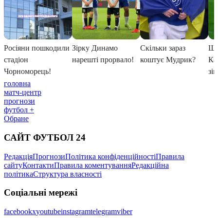
головна
матч-центр
прогнози
футбол +
Обране
САЙТ ФУТБОЛ 24
Редакція
Прогнози
Політика конфіденційності
Правила
сайту
Контакти
Правила коментування
Редакційна
політика
Структура власності
Соціальні мережі
facebook
x
youtube
instagram
telegram
viber