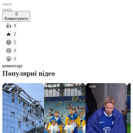
0
Коментувати
️👍
8
️🔥
2
️😄
0
️😢
0
️🤬
0
коментарі