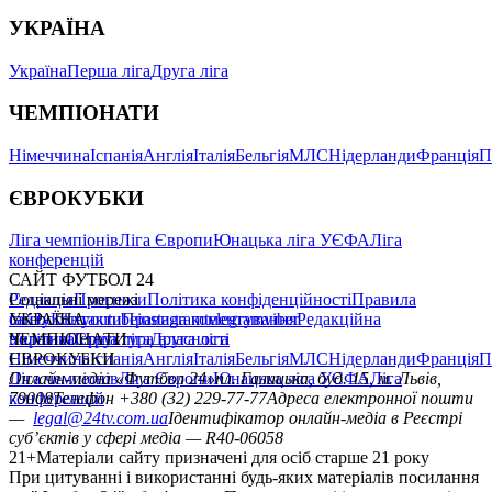
УКРАЇНА
Україна
Перша ліга
Друга ліга
ЧЕМПІОНАТИ
Німеччина
Іспанія
Англія
Італія
Бельгія
МЛС
Нідерланди
Франція
П
ЄВРОКУБКИ
Ліга чемпіонів
Ліга Європи
Юнацька ліга УЄФА
Ліга
конференцій
САЙТ ФУТБОЛ 24
Редакція
Соціальні мережі
Прогнози
Політика конфіденційності
Правила
сайту
facebook
УКРАЇНА
Контакти
x
youtube
Правила коментування
instagram
telegram
viber
Редакційна
політика
Україна
ЧЕМПІОНАТИ
Перша ліга
Структура власності
Друга ліга
Німеччина
ЄВРОКУБКИ
Іспанія
Англія
Італія
Бельгія
МЛС
Нідерланди
Франція
П
Ліга чемпіонів
Онлайн-медіа «Футбол 24»
Ліга Європи
Юнацька ліга УЄФА
пл. Галицька, буд. 15, м. Львів,
Ліга
конференцій
79008
Телефон +380 (32) 229-77-77
Адреса електронної пошти
—
legal@24tv.com.ua
Ідентифікатор онлайн-медіа в Реєстрі
суб’єктів у сфері медіа — R40-06058
21+
Матеріали сайту призначені для осіб старше 21 року
При цитуванні і використанні будь-яких матеріалів посилання