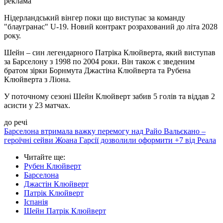
реклама
Нідерландський вінгер поки що виступає за команду
"блаугранас" U-19. Новий контракт розрахований до літа 2028
року.
Шейн – син легендарного Патріка Клюйверта, який виступав
за Барселону з 1998 по 2004 роки. Він також є зведеним
братом зірки Борнмута Джастіна Клюйверта та Рубена
Клюйверта з Ліона.
У поточному сезоні Шейн Клюйверт забив 5 голів та віддав 2
асисти у 23 матчах.
до речі
Барселона втримала важку перемогу над Райо Вальєкано –
героїчні сейви Жоана Гарсії дозволили оформити +7 від Реала
Читайте ще
:
Рубен Клюйверт
Барселона
Джастін Клюйверт
Патрік Клюйверт
Іспанія
Шейн Патрік Клюйверт