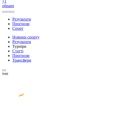
+
1
обране
Результати
Прогнози
Спорт
Новини спорту
Результати
Турніри
Статті
Прогнози
Трансфери
топ