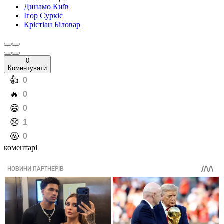
Динамо Київ
Ігор Суркіс
Крістіан Біловар
0
Коментувати
️👍
0
️🔥
0
️😄
0
️😢
1
️🤬
0
коментарі