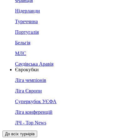
Франція
Нідерланди
Туреччина
Португалія
Бельгія
МЛС
Саудівська Аравія
Єврокубки
Ліга чемпіонів
Ліга Європи
Суперкубок УЄФА
Ліга конференцій
ЛЧ - Top News
До всіх турнірів