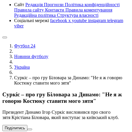
Сайт
Редакція
Прогнози
Політика конфіденційності
Правила сайту
Контакти
Правила коментування
Редакційна політика
Структура власності
Соціальні мережі
facebook
x
youtube
instagram
telegram
viber
Футбол 24
Новини футболу
Україна
Суркіс – про гру Біловара за Динамо: "Не я ж говорю
Костюку ставити мого зятя"
Суркіс – про гру Біловара за Динамо: "Не я ж
говорю Костюку ставити мого зятя"
Президент Динамо Ігор Суркіс висловився про свого
зятя Крістіана Біловара, який виступає за київський клуб.
Поділитись