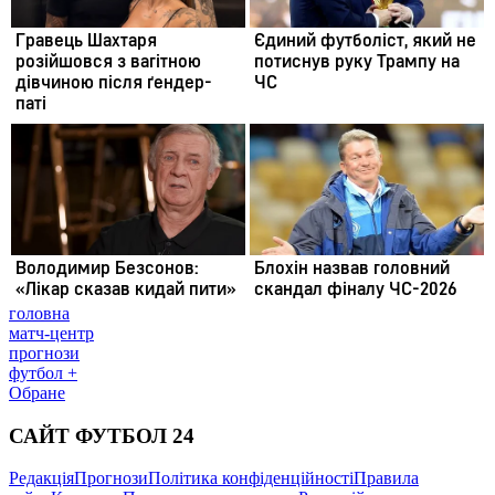
головна
матч-центр
прогнози
футбол +
Обране
САЙТ ФУТБОЛ 24
Редакція
Прогнози
Політика конфіденційності
Правила