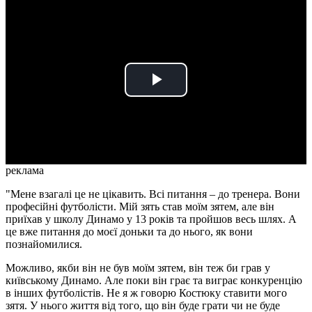
Play
Video
реклама
"Мене взагалі це не цікавить. Всі питання – до тренера. Вони
професійні футболісти. Мій зять став моїм зятем, але він
приїхав у школу Динамо у 13 років та пройшов весь шлях. А
це вже питання до моєї доньки та до нього, як вони
познайомилися.
Можливо, якби він не був моїм зятем, він теж би грав у
київському Динамо. Але поки він грає та виграє конкуренцію
в інших футболістів. Не я ж говорю Костюку ставити мого
зятя. У нього життя від того, що він буде грати чи не буде