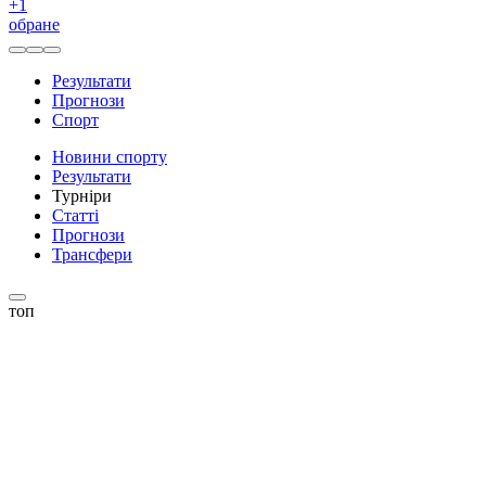
+
1
обране
Результати
Прогнози
Спорт
Новини спорту
Результати
Турніри
Статті
Прогнози
Трансфери
топ