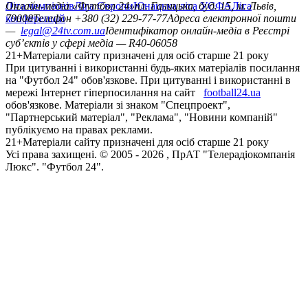
Ліга чемпіонів
Онлайн-медіа «Футбол 24»
Ліга Європи
Юнацька ліга УЄФА
пл. Галицька, буд. 15, м. Львів,
Ліга
конференцій
79008
Телефон +380 (32) 229-77-77
Адреса електронної пошти
—
legal@24tv.com.ua
Ідентифікатор онлайн-медіа в Реєстрі
суб’єктів у сфері медіа — R40-06058
21+
Матеріали сайту призначені для осіб старше 21 року
При цитуванні і використанні будь-яких матеріалів посилання
на "Футбол 24" обов'язкове. При цитуванні і використанні в
мережі Інтернет гіперпосилання на сайт
football24.ua
обов'язкове. Матеріали зі знаком "Спецпроект",
"Партнерський матеріал", "Реклама", "Новини компаній"
публікуємо на правах реклами.
21+
Матеріали сайту призначені для осіб старше 21 року
Усi права захищенi. © 2005 -
2026
, ПрАТ "Телерадіокомпанія
Люкс". "Футбол 24".