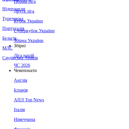
Перша ліга
Нідерланди
Друга ліга
Туреччина
Кубок України
Португалія
Суперкубок України
Бельгія
Збірна України
Збірні
МЛС
Ліга націй
Саудівська Аравія
ЧС 2026
Чемпіонати
Англія
Іспанія
АПЛ Top News
Італія
Німеччина