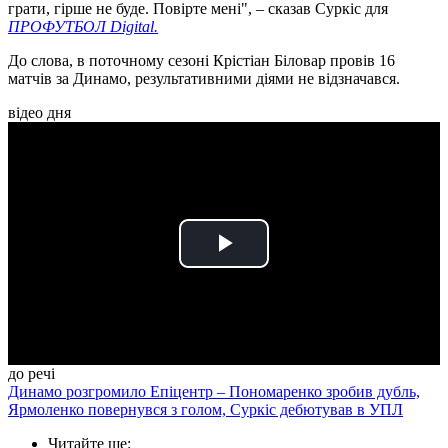
грати, гірше не буде. Повірте мені", – сказав Суркіс для
П
РОФУТБОЛ Digital.
До слова, в поточному сезоні Крістіан Біловар провів 16
матчів за Динамо, результативними діями не відзначався.
відео дня
Play
Video
до речі
Динамо розгромило Епіцентр – Пономаренко зробив дубль,
Ярмоленко повернувся з голом, Суркіс дебютував в УПЛ
Читайте ще
: