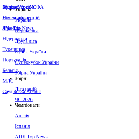
Збірна України
Італія
Суперкубок УЄФА
Україна
Німеччина
Ліга конференцій
Україна
Франція
ЛЧ - Top News
Перша ліга
Нідерланди
Друга ліга
Туреччина
Кубок України
Португалія
Суперкубок України
Бельгія
Збірна України
Збірні
МЛС
Ліга націй
Саудівська Аравія
ЧС 2026
Чемпіонати
Англія
Іспанія
АПЛ Top News