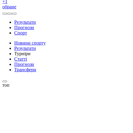
+
1
обране
Результати
Прогнози
Спорт
Новини спорту
Результати
Турніри
Статті
Прогнози
Трансфери
топ