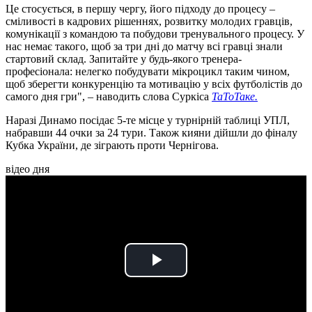
Це стосується, в першу чергу, його підходу до процесу –
сміливості в кадрових рішеннях, розвитку молодих гравців,
комунікації з командою та побудови тренувального процесу. У
нас немає такого, щоб за три дні до матчу всі гравці знали
стартовий склад. Запитайте у будь-якого тренера-
професіонала: нелегко побудувати мікроцикл таким чином,
щоб зберегти конкуренцію та мотивацію у всіх футболістів до
самого дня гри", – наводить слова Суркіса
ТаТоТаке.
Наразі Динамо посідає 5-те місце у турнірній таблиці УПЛ,
набравши 44 очки за 24 тури. Також кияни дійшли до фіналу
Кубка України, де зіграють проти Чернігова.
відео дня
Play
Video