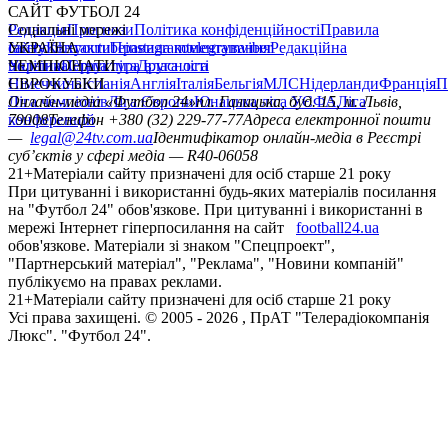
САЙТ ФУТБОЛ 24
Редакція
Соціальні мережі
Прогнози
Політика конфіденційності
Правила
сайту
facebook
УКРАЇНА
Контакти
x
youtube
Правила коментування
instagram
telegram
viber
Редакційна
політика
Україна
ЧЕМПІОНАТИ
Перша ліга
Структура власності
Друга ліга
Німеччина
ЄВРОКУБКИ
Іспанія
Англія
Італія
Бельгія
МЛС
Нідерланди
Франція
П
Ліга чемпіонів
Онлайн-медіа «Футбол 24»
Ліга Європи
Юнацька ліга УЄФА
пл. Галицька, буд. 15, м. Львів,
Ліга
конференцій
79008
Телефон +380 (32) 229-77-77
Адреса електронної пошти
—
legal@24tv.com.ua
Ідентифікатор онлайн-медіа в Реєстрі
суб’єктів у сфері медіа — R40-06058
21+
Матеріали сайту призначені для осіб старше 21 року
При цитуванні і використанні будь-яких матеріалів посилання
на "Футбол 24" обов'язкове. При цитуванні і використанні в
мережі Інтернет гіперпосилання на сайт
football24.ua
обов'язкове. Матеріали зі знаком "Спецпроект",
"Партнерський матеріал", "Реклама", "Новини компаній"
публікуємо на правах реклами.
21+
Матеріали сайту призначені для осіб старше 21 року
Усi права захищенi. © 2005 -
2026
, ПрАТ "Телерадіокомпанія
Люкс". "Футбол 24".