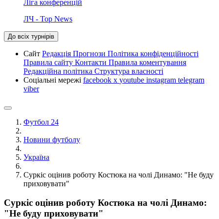
Ліга конференцій
ЛЧ - Top News
До всіх турнірів
Сайт
Редакція
Прогнози
Політика конфіденційності
Правила сайту
Контакти
Правила коментування
Редакційна політика
Структура власності
Соціальні мережі
facebook
x
youtube
instagram
telegram
viber
Футбол 24
Новини футболу
Україна
Суркіс оцінив роботу Костюка на чолі Динамо: "Не буду
приховувати"
Суркіс оцінив роботу Костюка на чолі Динамо:
"Не буду приховувати"