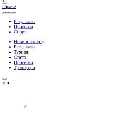
+
1
обране
Результати
Прогнози
Спорт
Новини спорту
Результати
Турніри
Статті
Прогнози
Трансфери
топ