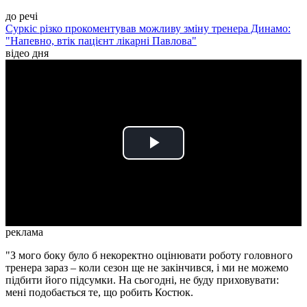
до речі
Суркіс різко прокоментував можливу зміну тренера Динамо:
"Напевно, втік пацієнт лікарні Павлова"
відео дня
Play
Video
реклама
"З мого боку було б некоректно оцінювати роботу головного
тренера зараз – коли сезон ще не закінчився, і ми не можемо
підбити його підсумки. На сьогодні, не буду приховувати:
мені подобається те, що робить Костюк.