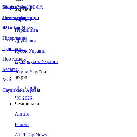
Збірна України
Італія
Суперкубок УЄФА
Україна
Німеччина
Ліга конференцій
Україна
Франція
ЛЧ - Top News
Перша ліга
Нідерланди
Друга ліга
Туреччина
Кубок України
Португалія
Суперкубок України
Бельгія
Збірна України
Збірні
МЛС
Ліга націй
Саудівська Аравія
ЧС 2026
Чемпіонати
Англія
Іспанія
АПЛ Top News