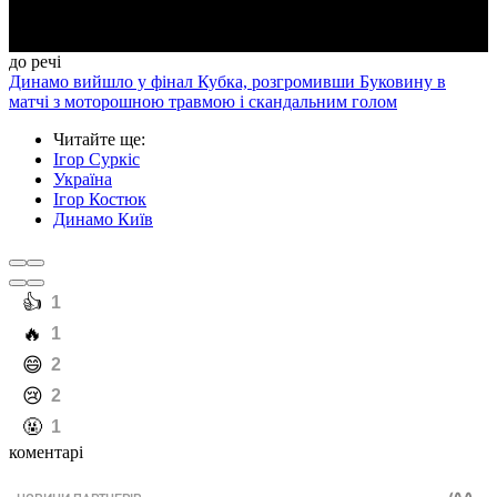
до речі
Динамо вийшло у фінал Кубка, розгромивши Буковину в
матчі з моторошною травмою і скандальним голом
Читайте ще
:
Ігор Суркіс
Україна
Ігор Костюк
Динамо Київ
️👍
1
️🔥
1
️😄
2
️😢
2
️🤬
1
коментарі