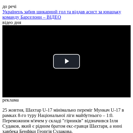
до речі
Українець забив шикарний гол та віддав асист за юнацьку
команду Барселони – ВІДЕО
відео дня
Play
Video
реклама
25 жовтня, Шахтар U-17 мінімально переміг Мункач U-17 в
рамках 8-го туру Національної ліги майбутнього – 1:0.
Переможним м'ячем у складі "гірників" відзначився Ілля
Судаков, який є рідним братом екс-гравця Шахтаря, а нині
хавбека Бенфіки Георгія Судакова.