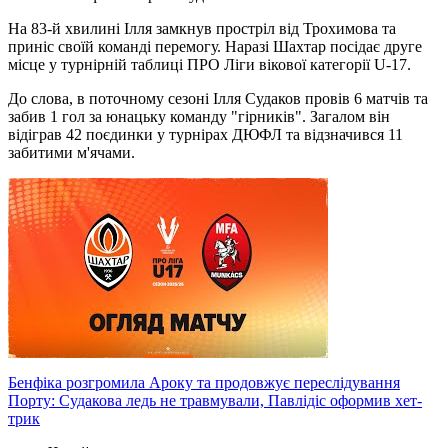
На 83-й хвилині Ілля замкнув простріл від Трохимова та
приніс своїй команді перемогу. Наразі Шахтар посідає друге
місце у турнірній таблиці ПРО Ліги вікової категорії U-17.
До слова, в поточному сезоні Ілля Судаков провів 6 матчів та
забив 1 гол за юнацьку команду "гірників". Загалом він
відіграв 42 поєдинки у турнірах ДЮФЛ та відзначився 11
забитими м'ячами.
Бенфіка розгромила Ароку та продовжує переслідування
Порту: Судакова ледь не травмували, Павлідіс оформив хет-
трик