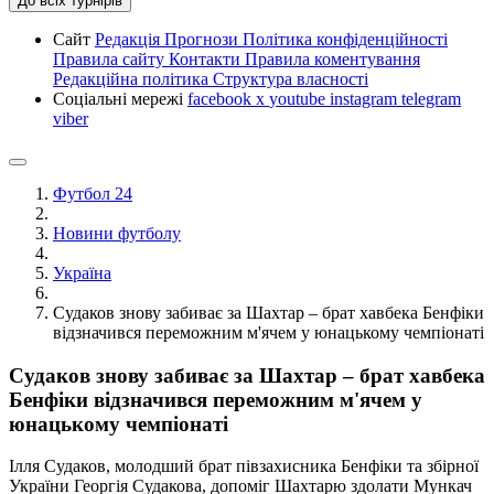
До всіх турнірів
Сайт
Редакція
Прогнози
Політика конфіденційності
Правила сайту
Контакти
Правила коментування
Редакційна політика
Структура власності
Соціальні мережі
facebook
x
youtube
instagram
telegram
viber
Футбол 24
Новини футболу
Україна
Судаков знову забиває за Шахтар – брат хавбека Бенфіки
відзначився переможним м'ячем у юнацькому чемпіонаті
Судаков знову забиває за Шахтар – брат хавбека
Бенфіки відзначився переможним м'ячем у
юнацькому чемпіонаті
Ілля Судаков, молодший брат півзахисника Бенфіки та збірної
України Георгія Судакова, допоміг Шахтарю здолати Мункач