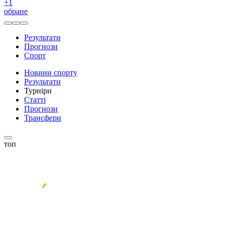
+
1
обране
Результати
Прогнози
Спорт
Новини спорту
Результати
Турніри
Статті
Прогнози
Трансфери
топ