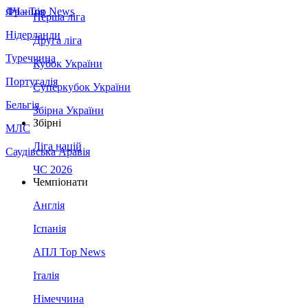
Франція
ЛЧ - Top News
Перша ліга
Нідерланди
Друга ліга
Туреччина
Кубок України
Португалія
Суперкубок України
Бельгія
Збірна України
Збірні
МЛС
Ліга націй
Саудівська Аравія
ЧС 2026
Чемпіонати
Англія
Іспанія
АПЛ Top News
Італія
Німеччина