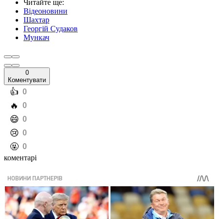
Читайте ще
:
Відеоновини
Шахтар
Георгій Судаков
Мункач
0
Коментувати
️👍
0
️🔥
0
️😄
0
️😢
0
️🤬
0
коментарі