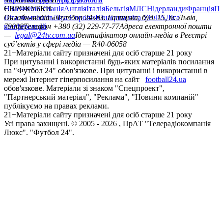
Німеччина
ЄВРОКУБКИ
Іспанія
Англія
Італія
Бельгія
МЛС
Нідерланди
Франція
П
Ліга чемпіонів
Онлайн-медіа «Футбол 24»
Ліга Європи
Юнацька ліга УЄФА
пл. Галицька, буд. 15, м. Львів,
Ліга
конференцій
79008
Телефон +380 (32) 229-77-77
Адреса електронної пошти
—
legal@24tv.com.ua
Ідентифікатор онлайн-медіа в Реєстрі
суб’єктів у сфері медіа — R40-06058
21+
Матеріали сайту призначені для осіб старше 21 року
При цитуванні і використанні будь-яких матеріалів посилання
на "Футбол 24" обов'язкове. При цитуванні і використанні в
мережі Інтернет гіперпосилання на сайт
football24.ua
обов'язкове. Матеріали зі знаком "Спецпроект",
"Партнерський матеріал", "Реклама", "Новини компаній"
публікуємо на правах реклами.
21+
Матеріали сайту призначені для осіб старше 21 року
Усi права захищенi. © 2005 -
2026
, ПрАТ "Телерадіокомпанія
Люкс". "Футбол 24".