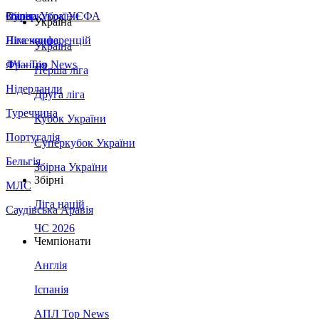
Збірна України
Італія
Суперкубок УЄФА
Україна
Німеччина
Ліга конференцій
Україна
Франція
ЛЧ - Top News
Перша ліга
Нідерланди
Друга ліга
Туреччина
Кубок України
Португалія
Суперкубок України
Бельгія
Збірна України
Збірні
МЛС
Ліга націй
Саудівська Аравія
ЧС 2026
Чемпіонати
Англія
Іспанія
АПЛ Top News