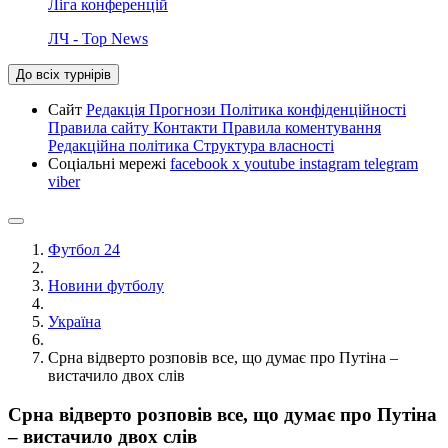
Ліга конференцій
ЛЧ - Top News
До всіх турнірів
Сайт
Редакція
Прогнози
Політика конфіденційності
Правила сайту
Контакти
Правила коментування
Редакційна політика
Структура власності
Соціальні мережі
facebook
x
youtube
instagram
telegram
viber
Футбол 24
Новини футболу
Україна
Срна відверто розповів все, що думає про Путіна –
вистачило двох слів
Срна відверто розповів все, що думає про Путіна
– вистачило двох слів