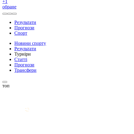
+
1
обране
Результати
Прогнози
Спорт
Новини спорту
Результати
Турніри
Статті
Прогнози
Трансфери
топ