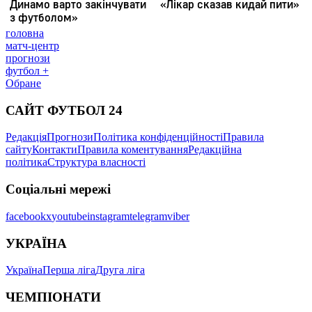
головна
матч-центр
прогнози
футбол +
Обране
САЙТ ФУТБОЛ 24
Редакція
Прогнози
Політика конфіденційності
Правила
сайту
Контакти
Правила коментування
Редакційна
політика
Структура власності
Соціальні мережі
facebook
x
youtube
instagram
telegram
viber
УКРАЇНА
Україна
Перша ліга
Друга ліга
ЧЕМПІОНАТИ