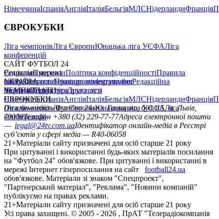
Німеччина
Іспанія
Англія
Італія
Бельгія
МЛС
Нідерланди
Франція
П
ЄВРОКУБКИ
Ліга чемпіонів
Ліга Європи
Юнацька ліга УЄФА
Ліга
конференцій
САЙТ ФУТБОЛ 24
Редакція
Соціальні мережі
Прогнози
Політика конфіденційності
Правила
сайту
facebook
УКРАЇНА
Контакти
x
youtube
Правила коментування
instagram
telegram
viber
Редакційна
політика
Україна
ЧЕМПІОНАТИ
Перша ліга
Структура власності
Друга ліга
Німеччина
ЄВРОКУБКИ
Іспанія
Англія
Італія
Бельгія
МЛС
Нідерланди
Франція
П
Ліга чемпіонів
Онлайн-медіа «Футбол 24»
Ліга Європи
Юнацька ліга УЄФА
пл. Галицька, буд. 15, м. Львів,
Ліга
конференцій
79008
Телефон +380 (32) 229-77-77
Адреса електронної пошти
—
legal@24tv.com.ua
Ідентифікатор онлайн-медіа в Реєстрі
суб’єктів у сфері медіа — R40-06058
21+
Матеріали сайту призначені для осіб старше 21 року
При цитуванні і використанні будь-яких матеріалів посилання
на "Футбол 24" обов'язкове. При цитуванні і використанні в
мережі Інтернет гіперпосилання на сайт
football24.ua
обов'язкове. Матеріали зі знаком "Спецпроект",
"Партнерський матеріал", "Реклама", "Новини компаній"
публікуємо на правах реклами.
21+
Матеріали сайту призначені для осіб старше 21 року
Усi права захищенi. © 2005 -
2026
, ПрАТ "Телерадіокомпанія