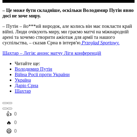
– Це може бути складніше, оскільки Володимир Путін явно
досі не хоче миру.
– Путін – йо***ий виродок, але колись він має покласти край
війні. Люди очікують миру, ми граємо матчі на міжнародній
арені та хочемо створити ажіотаж для армії та нашого
суспільства, – сказав Срна в інтерв'ю
Przeglad Sportowy.
Шахтар – Легія: анонс матчу Ліги конференцій
Читайте ще
:
Володимир Путін
Війна Росії проти України
Україна
Даріо Срна
Шахтар
️👍
0
️🔥
0
️😄
0