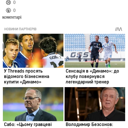
️😢
0
️🤬
0
коментарі