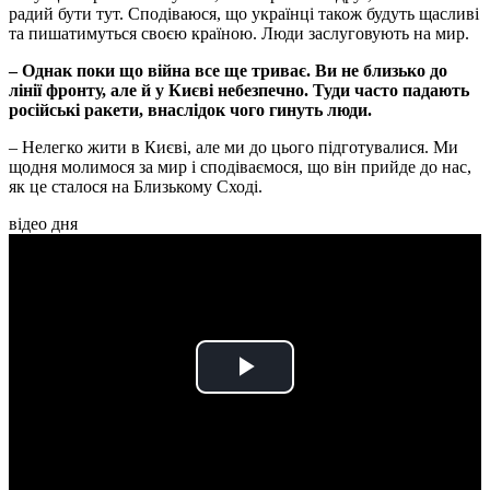
радий бути тут. Сподіваюся, що українці також будуть щасливі
та пишатимуться своєю країною. Люди заслуговують на мир.
– Однак поки що війна все ще триває. Ви не близько до
лінії фронту, але й у Києві небезпечно. Туди часто падають
російські ракети, внаслідок чого гинуть люди.
–
Нелегко жити в Києві, але ми до цього підготувалися. Ми
щодня молимося за мир і сподіваємося, що він прийде до нас,
як це сталося на Близькому Сході.
відео дня
Play
Video