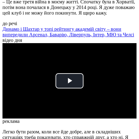
–
Це вже третя війна в моєму житті. Спочатку була в Хорватії,
потім вона почалася в Донецьку у 2014 році. Я дуже поважаю
цей клуб і не можу його покинути. Я щиро кажу.
до речі
Динамо і Шахтар у топі рейтингу академій світу – вони
випередили Арсенал, Баварію, Ліверпуль, Інтер, МЮ та Челсі
відео дня
Play
Video
реклама
Легко бути разом, коли все йде добре, але в складніших
ситуаціях треба показувати, хто справжній друг, а хто ні. Я