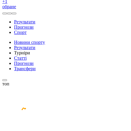
+
1
обране
Результати
Прогнози
Спорт
Новини спорту
Результати
Турніри
Статті
Прогнози
Трансфери
топ