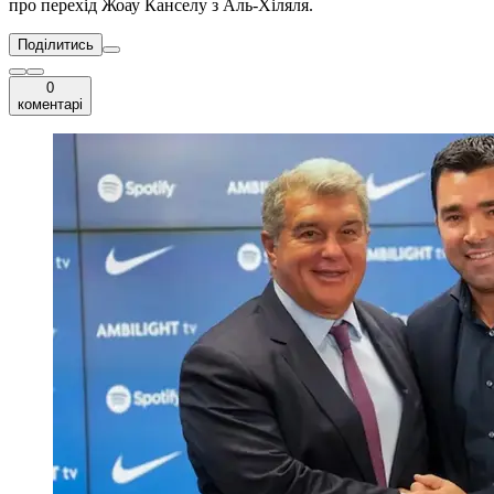
про перехід Жоау Канселу з Аль-Хіляля.
Поділитись
0
коментарі