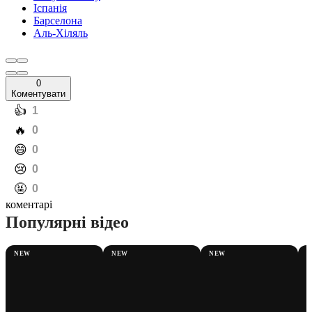
Іспанія
Барселона
Аль-Хіляль
0
Коментувати
️👍
1
️🔥
0
️😄
0
️😢
0
️🤬
0
коментарі