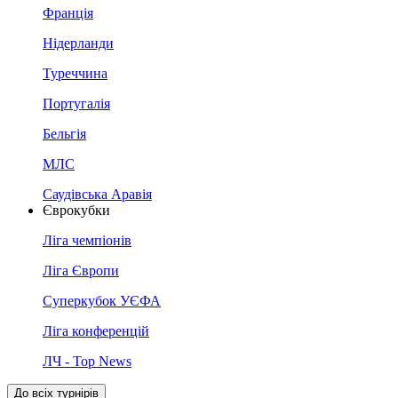
Франція
Нідерланди
Туреччина
Португалія
Бельгія
МЛС
Саудівська Аравія
Єврокубки
Ліга чемпіонів
Ліга Європи
Суперкубок УЄФА
Ліга конференцій
ЛЧ - Top News
До всіх турнірів