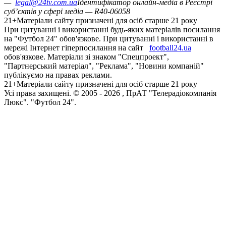
—
legal@24tv.com.ua
Ідентифікатор онлайн-медіа в Реєстрі
суб’єктів у сфері медіа — R40-06058
21+
Матеріали сайту призначені для осіб старше 21 року
При цитуванні і використанні будь-яких матеріалів посилання
на "Футбол 24" обов'язкове. При цитуванні і використанні в
мережі Інтернет гіперпосилання на сайт
football24.ua
обов'язкове. Матеріали зі знаком "Спецпроект",
"Партнерський матеріал", "Реклама", "Новини компаній"
публікуємо на правах реклами.
21+
Матеріали сайту призначені для осіб старше 21 року
Усi права захищенi. © 2005 -
2026
, ПрАТ "Телерадіокомпанія
Люкс". "Футбол 24".