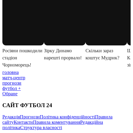
головна
матч-центр
прогнози
футбол +
Обране
САЙТ ФУТБОЛ 24
Редакція
Прогнози
Політика конфіденційності
Правила
сайту
Контакти
Правила коментування
Редакційна
політика
Структура власності