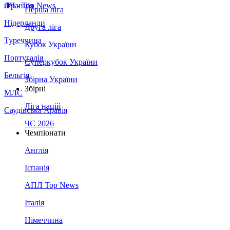
Франція
ЛЧ - Top News
Перша ліга
Нідерланди
Друга ліга
Туреччина
Кубок України
Португалія
Суперкубок України
Бельгія
Збірна України
Збірні
МЛС
Ліга націй
Саудівська Аравія
ЧС 2026
Чемпіонати
Англія
Іспанія
АПЛ Top News
Італія
Німеччина