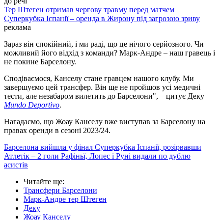
до речі
Тер Штеген отримав чергову травму перед матчем
Суперкубка Іспанії – оренда в Жирону під загрозою зриву
реклама
Зараз він спокійний, і ми раді, що це нічого серйозного. Чи
можливий його відхід з команди? Марк-Андре – наш гравець і
не покине Барселону.
Сподіваємося, Канселу стане гравцем нашого клубу. Ми
завершуємо цей трансфер. Він ще не пройшов усі медичні
тести, але незабаром вилетить до Барселони", – цитує Деку
Mundo Deportivo
.
Нагадаємо, що Жоау Канселу вже виступав за Барселону на
правах оренди в сезоні 2023/24.
Барселона вийшла у фінал Суперкубка Іспанії, розірвавши
Атлетік – 2 голи Рафіньї, Лопес і Руні видали по дублю
асистів
Читайте ще
:
Трансфери Барселони
Марк-Андре тер Штеген
Деку
Жоау Канселу