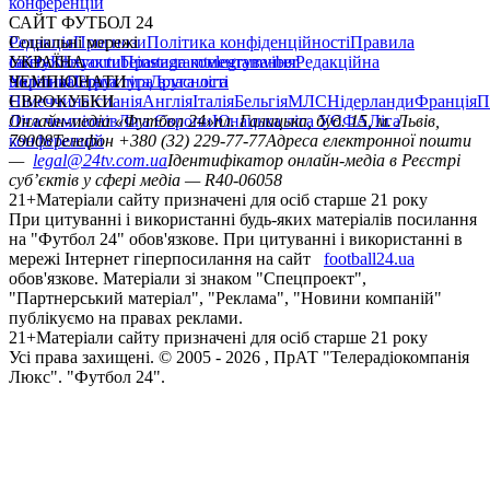
конференцій
САЙТ ФУТБОЛ 24
Редакція
Соціальні мережі
Прогнози
Політика конфіденційності
Правила
сайту
facebook
УКРАЇНА
Контакти
x
youtube
Правила коментування
instagram
telegram
viber
Редакційна
політика
Україна
ЧЕМПІОНАТИ
Перша ліга
Структура власності
Друга ліга
Німеччина
ЄВРОКУБКИ
Іспанія
Англія
Італія
Бельгія
МЛС
Нідерланди
Франція
П
Ліга чемпіонів
Онлайн-медіа «Футбол 24»
Ліга Європи
Юнацька ліга УЄФА
пл. Галицька, буд. 15, м. Львів,
Ліга
конференцій
79008
Телефон +380 (32) 229-77-77
Адреса електронної пошти
—
legal@24tv.com.ua
Ідентифікатор онлайн-медіа в Реєстрі
суб’єктів у сфері медіа — R40-06058
21+
Матеріали сайту призначені для осіб старше 21 року
При цитуванні і використанні будь-яких матеріалів посилання
на "Футбол 24" обов'язкове. При цитуванні і використанні в
мережі Інтернет гіперпосилання на сайт
football24.ua
обов'язкове. Матеріали зі знаком "Спецпроект",
"Партнерський матеріал", "Реклама", "Новини компаній"
публікуємо на правах реклами.
21+
Матеріали сайту призначені для осіб старше 21 року
Усi права захищенi. © 2005 -
2026
, ПрАТ "Телерадіокомпанія
Люкс". "Футбол 24".