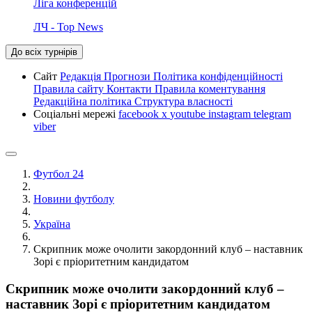
Ліга конференцій
ЛЧ - Top News
До всіх турнірів
Сайт
Редакція
Прогнози
Політика конфіденційності
Правила сайту
Контакти
Правила коментування
Редакційна політика
Структура власності
Соціальні мережі
facebook
x
youtube
instagram
telegram
viber
Футбол 24
Новини футболу
Україна
Скрипник може очолити закордонний клуб – наставник
Зорі є пріоритетним кандидатом
Скрипник може очолити закордонний клуб –
наставник Зорі є пріоритетним кандидатом