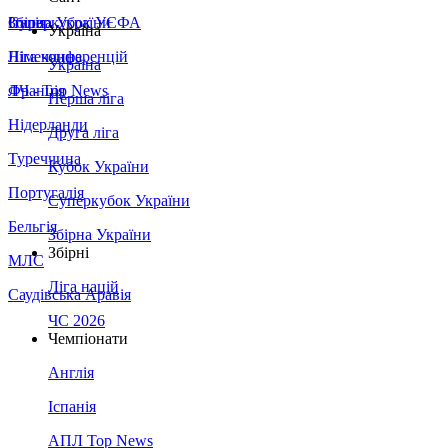
Збірна України
Італія
Суперкубок УЄФА
Україна
Німеччина
Ліга конференцій
Україна
Франція
ЛЧ - Top News
Перша ліга
Нідерланди
Друга ліга
Туреччина
Кубок України
Португалія
Суперкубок України
Бельгія
Збірна України
Збірні
МЛС
Ліга націй
Саудівська Аравія
ЧС 2026
Чемпіонати
Англія
Іспанія
АПЛ Top News