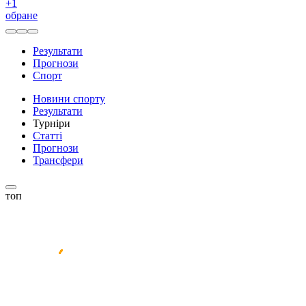
+
1
обране
Результати
Прогнози
Спорт
Новини спорту
Результати
Турніри
Статті
Прогнози
Трансфери
топ