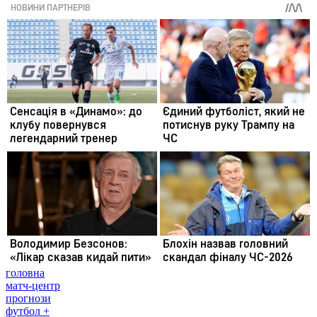
головна
матч-центр
прогнози
футбол +