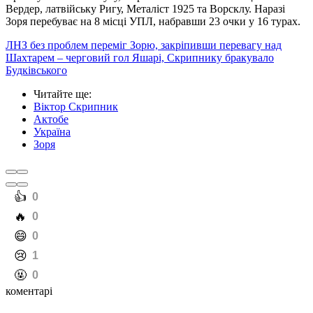
Вердер, латвійську Ригу, Металіст 1925 та Ворсклу. Наразі
Зоря перебуває на 8 місці УПЛ, набравши 23 очки у 16 турах.
ЛНЗ без проблем переміг Зорю, закріпивши перевагу над
Шахтарем – черговий гол Яшарі, Скрипнику бракувало
Будківського
Читайте ще
:
Віктор Скрипник
Актобе
Україна
Зоря
️👍
0
️🔥
0
️😄
0
️😢
1
️🤬
0
коментарі