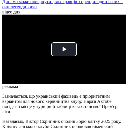
Динамо може повернути двох гравців з оренди: один із них –
син легенди киян
відео дня
Play
Video
реклама
Зазначається, що український фахівець є пріоритетним
варіантом для нового керівництва клубу. Наразі Актобе
посідає 5 місце у турнірній таблиці казахстанської Прем'єр-
ліги.
Нагадаємо, Віктор Скрипник очолив Зорю влітку 2025 року.
Крім луганського клубу, Скрипник очолював німецький