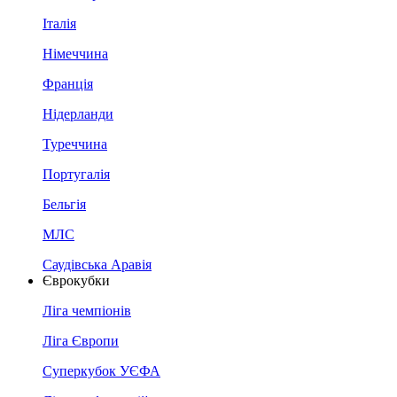
Італія
Німеччина
Франція
Нідерланди
Туреччина
Португалія
Бельгія
МЛС
Саудівська Аравія
Єврокубки
Ліга чемпіонів
Ліга Європи
Суперкубок УЄФА