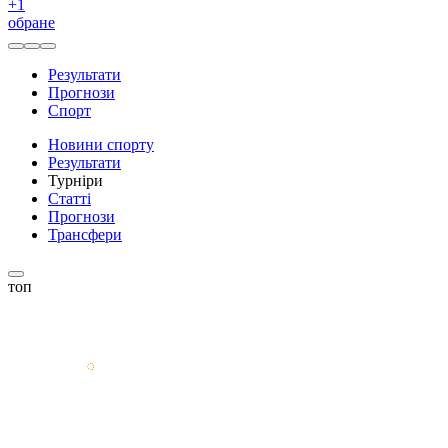
+
1
обране
Результати
Прогнози
Спорт
Новини спорту
Результати
Турніри
Статті
Прогнози
Трансфери
топ