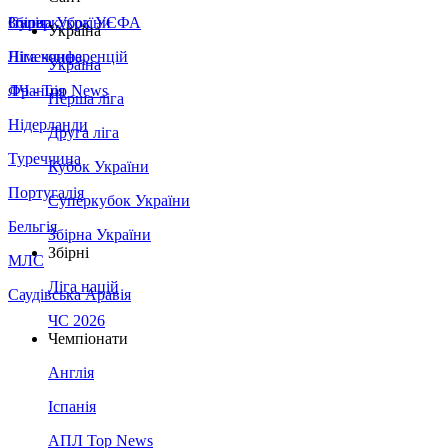
Збірна України
Італія
Суперкубок УЄФА
Україна
Німеччина
Ліга конференцій
Україна
Франція
ЛЧ - Top News
Перша ліга
Нідерланди
Друга ліга
Туреччина
Кубок України
Португалія
Суперкубок України
Бельгія
Збірна України
Збірні
МЛС
Ліга націй
Саудівська Аравія
ЧС 2026
Чемпіонати
Англія
Іспанія
АПЛ Top News