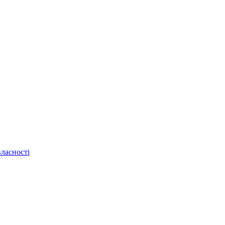
ласності