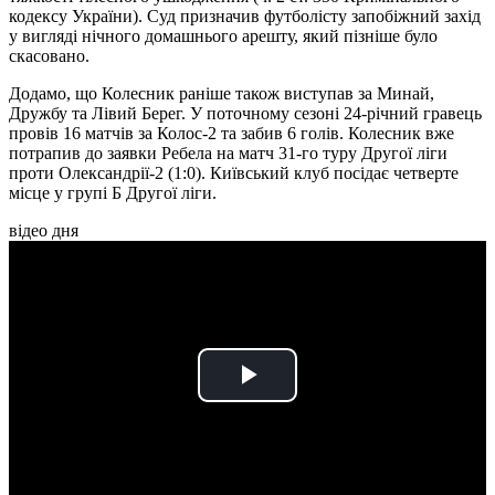
кодексу України). Суд призначив футболісту запобіжний захід
у вигляді нічного домашнього арешту, який пізніше було
скасовано.
Додамо, що Колесник раніше також виступав за Минай,
Дружбу та Лівий Берег. У поточному сезоні 24-річний гравець
провів 16 матчів за Колос-2 та забив 6 голів. Колесник вже
потрапив до заявки Ребела на матч 31-го туру Другої ліги
проти Олександрії-2 (1:0). Київський клуб посідає четверте
місце у групі Б Другої ліги.
відео дня
Play
Video