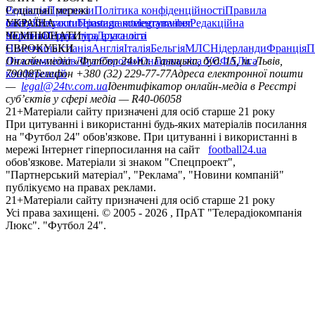
Редакція
Соціальні мережі
Прогнози
Політика конфіденційності
Правила
сайту
facebook
УКРАЇНА
Контакти
x
youtube
Правила коментування
instagram
telegram
viber
Редакційна
політика
Україна
ЧЕМПІОНАТИ
Перша ліга
Структура власності
Друга ліга
Німеччина
ЄВРОКУБКИ
Іспанія
Англія
Італія
Бельгія
МЛС
Нідерланди
Франція
П
Ліга чемпіонів
Онлайн-медіа «Футбол 24»
Ліга Європи
Юнацька ліга УЄФА
пл. Галицька, буд. 15, м. Львів,
Ліга
конференцій
79008
Телефон +380 (32) 229-77-77
Адреса електронної пошти
—
legal@24tv.com.ua
Ідентифікатор онлайн-медіа в Реєстрі
суб’єктів у сфері медіа — R40-06058
21+
Матеріали сайту призначені для осіб старше 21 року
При цитуванні і використанні будь-яких матеріалів посилання
на "Футбол 24" обов'язкове. При цитуванні і використанні в
мережі Інтернет гіперпосилання на сайт
football24.ua
обов'язкове. Матеріали зі знаком "Спецпроект",
"Партнерський матеріал", "Реклама", "Новини компаній"
публікуємо на правах реклами.
21+
Матеріали сайту призначені для осіб старше 21 року
Усi права захищенi. © 2005 -
2026
, ПрАТ "Телерадіокомпанія
Люкс". "Футбол 24".