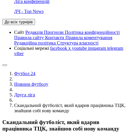
Ліга конференцій
ЛЧ - Top News
До всіх турнірів
Сайт
Редакція
Прогнози
Політика конфіденційності
Правила сайту
Контакти
Правила коментування
Редакційна політика
Структура власності
Соціальні мережі
facebook
x
youtube
instagram
telegram
viber
Футбол 24
Новини футболу
Друга ліга
Скандальний футболіст, який вдарив працівника ТЦК,
знайшов собі нову команду
Скандальний футболіст, який вдарив
працівника ТЦК, знайшов собі нову команду