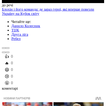
до речі
Блохін і його команда: де зараз герої, які вперше повезли
Україну на Кубок світу
Читайте ще
:
Данило Колесник
ТЦК
Друга ліга
Ребел
️👍
0
️🔥
0
️😄
0
️😢
0
️🤬
0
коментарі