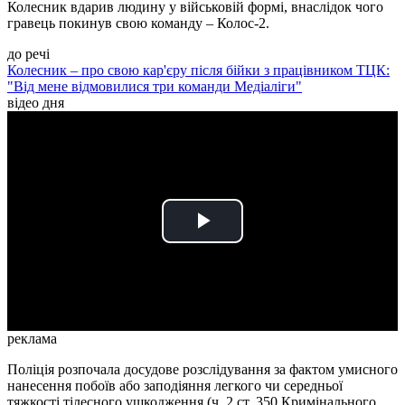
Колесник вдарив людину у військовій формі, внаслідок чого
гравець покинув свою команду – Колос-2.
до речі
Колесник – про свою кар'єру після бійки з працівником ТЦК:
"Від мене відмовилися три команди Медіаліги"
відео дня
Play
Video
реклама
Поліція розпочала досудове розслідування за фактом умисного
нанесення побоїв або заподіяння легкого чи середньої
тяжкості тілесного ушкодження (ч. 2 ст. 350 Кримінального