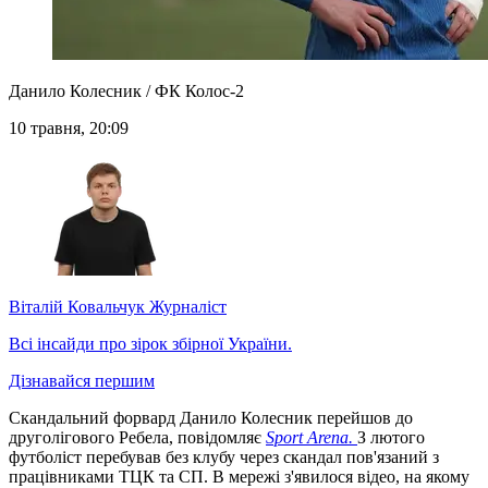
Данило Колесник / ФК Колос-2
10 травня, 20:09
Віталій Ковальчук
Журналіст
Всі інсайди про зірок збірної України.
Дізнавайся першим
Скандальний форвард Данило Колесник перейшов до
друголігового Ребела, повідомляє
Sport Arena.
З лютого
футболіст перебував без клубу через скандал пов'язаний з
працівниками ТЦК та СП. В мережі з'явилося відео, на якому