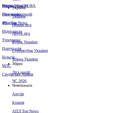
Збірна України
Італія
Суперкубок УЄФА
Україна
Німеччина
Ліга конференцій
Україна
Франція
ЛЧ - Top News
Перша ліга
Нідерланди
Друга ліга
Туреччина
Кубок України
Португалія
Суперкубок України
Бельгія
Збірна України
Збірні
МЛС
Ліга націй
Саудівська Аравія
ЧС 2026
Чемпіонати
Англія
Іспанія
АПЛ Top News