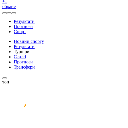
+
1
обране
Результати
Прогнози
Спорт
Новини спорту
Результати
Турніри
Статті
Прогнози
Трансфери
топ