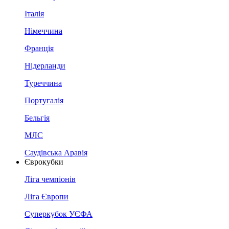
Італія
Німеччина
Франція
Нідерланди
Туреччина
Португалія
Бельгія
МЛС
Саудівська Аравія
Єврокубки
Ліга чемпіонів
Ліга Європи
Суперкубок УЄФА