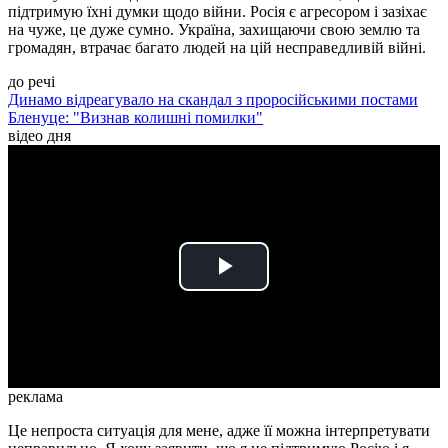
підтримую їхні думки щодо війни. Росія є агресором і зазіхає
на чуже, це дуже сумно. Україна, захищаючи свою землю та
громадян, втрачає багато людей на цій несправедливій війні.
до речі
Динамо відреагувало на скандал з проросійськими постами
Бленуце: "Визнав колишні помилки"
відео дня
Play
Video
реклама
Це непроста ситуація для мене, адже її можна інтерпретувати