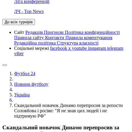
Ліга конференцій
ЛЧ - Top News
До всіх турнірів
Сайт
Редакція
Прогнози
Політика конфіденційності
Правила сайту
Контакти
Правила коментування
Редакційна політика
Структура власності
Соціальні мережі
facebook
x
youtube
instagram
telegram
viber
Футбол 24
Новини футболу
Україна
Скандальний новачок Динамо перепросив за репости
Соловйова і росіян: "Я не знав цих людей і не
підтримую РФ"
Скандальний новачок Динамо перепросив за