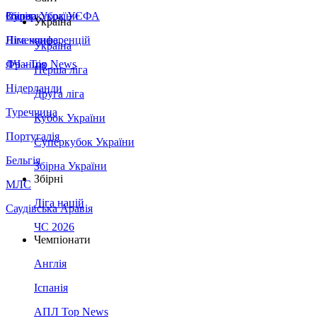
Збірна України
Італія
Суперкубок УЄФА
Україна
Німеччина
Ліга конференцій
Україна
Франція
ЛЧ - Top News
Перша ліга
Нідерланди
Друга ліга
Туреччина
Кубок України
Португалія
Суперкубок України
Бельгія
Збірна України
Збірні
МЛС
Ліга націй
Саудівська Аравія
ЧС 2026
Чемпіонати
Англія
Іспанія
АПЛ Top News