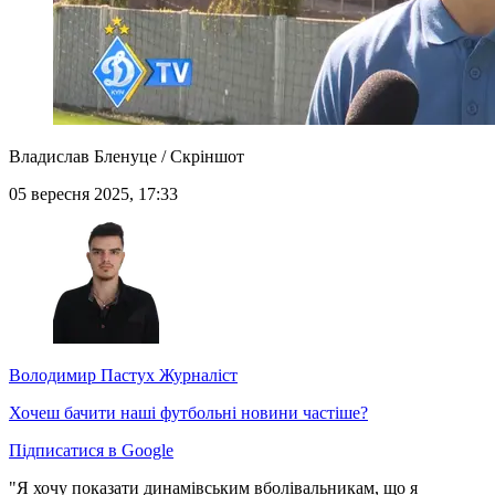
Владислав Бленуце / Скріншот
05 вересня 2025, 17:33
Володимир Пастух
Журналіст
Хочеш бачити наші футбольні новини частіше?
Підписатися в Google
"Я хочу показати динамівським вболівальникам, що я