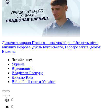
Динамо знищило Полісся – новачок збірної феєрить після
виклику Реброва, дубль Буяльського, Герреро забив, дебют
Велетня
Читайте ще
:
Україна
Відеоновини
Владіслав Бленуце
Динамо Київ
Війна Росії проти України
️👍
0
️🔥
0