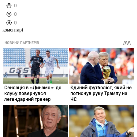
️😄
0
️😢
0
️🤬
0
коментарі