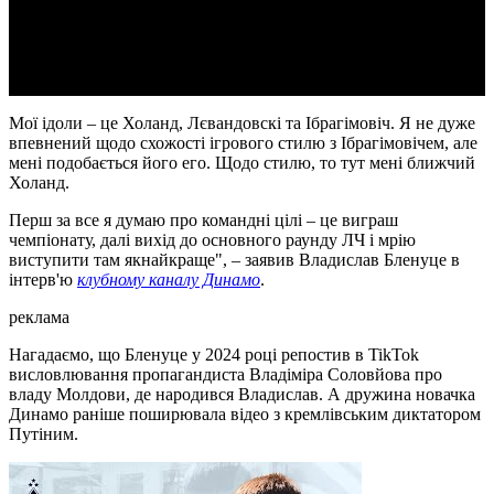
Video
Мої ідоли – це Холанд, Лєвандовскі та Ібрагімовіч. Я не дуже
впевнений щодо схожості ігрового стилю з Ібрагімовічем, але
мені подобається його его. Щодо стилю, то тут мені ближчий
Холанд.
Перш за все я думаю про командні цілі – це виграш
чемпіонату, далі вихід до основного раунду ЛЧ і мрію
виступити там якнайкраще", – заявив Владислав Бленуце в
інтерв'ю
клубному каналу Динамо
.
реклама
Нагадаємо, що Бленуце у 2024 році репостив в TikTok
висловлювання пропагандиста Владіміра Соловйова про
владу Молдови, де народився Владислав. А дружина новачка
Динамо раніше поширювала відео з кремлівським диктатором
Путіним.