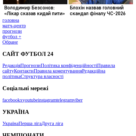
головна
матч-центр
прогнози
футбол +
Обране
САЙТ ФУТБОЛ 24
Редакція
Прогнози
Політика конфіденційності
Правила
сайту
Контакти
Правила коментування
Редакційна
політика
Структура власності
Соціальні мережі
facebook
x
youtube
instagram
telegram
viber
УКРАЇНА
Україна
Перша ліга
Друга ліга
ЧЕМПІОНАТИ