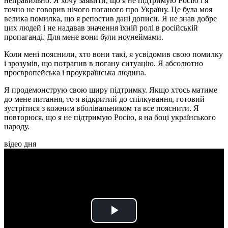
неправильно. Я хочу заявити, що я не підтримую Росію і я
точно не говорив нічого поганого про Україну. Це була моя
велика помилка, що я репостив дані дописи. Я не знав добре
цих людей і не надавав значення їхній ролі в російській
пропаганді. Для мене вони були ноунеймами.
Коли мені пояснили, хто вони такі, я усвідомив свою помилку
і зрозумів, що потрапив в погану ситуацію. Я абсолютно
проєвропейська і проукраїнська людина.
Я продемонструю свою щиру підтримку. Якщо хтось матиме
до мене питання, то я відкритий до спілкування, готовий
зустрітися з кожним вболівальником та все пояснити. Я
повторюся, що я не підтримую Росію, я на боці українського
народу.
відео дня
Play