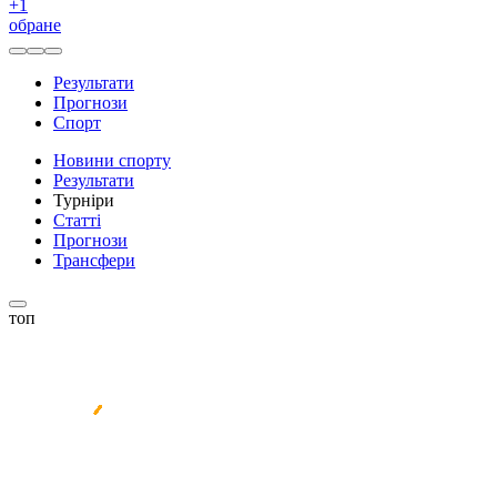
+
1
обране
Результати
Прогнози
Спорт
Новини спорту
Результати
Турніри
Статті
Прогнози
Трансфери
топ