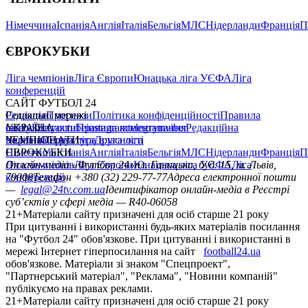
Німеччина
Іспанія
Англія
Італія
Бельгія
МЛС
Нідерланди
Франція
П
ЄВРОКУБКИ
Ліга чемпіонів
Ліга Європи
Юнацька ліга УЄФА
Ліга
конференцій
САЙТ ФУТБОЛ 24
Редакція
Соціальні мережі
Прогнози
Політика конфіденційності
Правила
сайту
facebook
УКРАЇНА
Контакти
x
youtube
Правила коментування
instagram
telegram
viber
Редакційна
політика
Україна
ЧЕМПІОНАТИ
Перша ліга
Структура власності
Друга ліга
Німеччина
ЄВРОКУБКИ
Іспанія
Англія
Італія
Бельгія
МЛС
Нідерланди
Франція
П
Ліга чемпіонів
Онлайн-медіа «Футбол 24»
Ліга Європи
Юнацька ліга УЄФА
пл. Галицька, буд. 15, м. Львів,
Ліга
конференцій
79008
Телефон +380 (32) 229-77-77
Адреса електронної пошти
—
legal@24tv.com.ua
Ідентифікатор онлайн-медіа в Реєстрі
суб’єктів у сфері медіа — R40-06058
21+
Матеріали сайту призначені для осіб старше 21 року
При цитуванні і використанні будь-яких матеріалів посилання
на "Футбол 24" обов'язкове. При цитуванні і використанні в
мережі Інтернет гіперпосилання на сайт
football24.ua
обов'язкове. Матеріали зі знаком "Спецпроект",
"Партнерський матеріал", "Реклама", "Новини компаній"
публікуємо на правах реклами.
21+
Матеріали сайту призначені для осіб старше 21 року