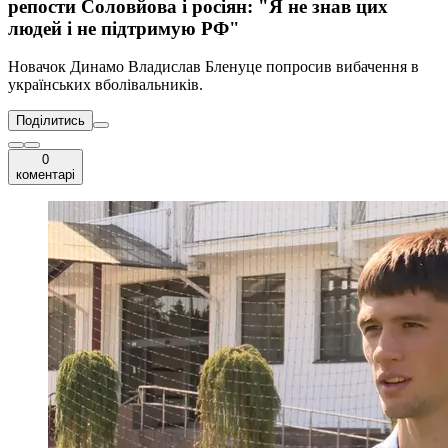
репости Соловйова і росіян: "Я не знав цих
людей і не підтримую РФ"
Новачок Динамо Владислав Бленуце попросив вибачення в
українських вболівальників.
Поділитись
0
коментарі