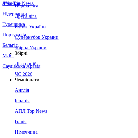
Франція
ЛЧ - Top News
Перша ліга
Нідерланди
Друга ліга
Туреччина
Кубок України
Португалія
Суперкубок України
Бельгія
Збірна України
Збірні
МЛС
Ліга націй
Саудівська Аравія
ЧС 2026
Чемпіонати
Англія
Іспанія
АПЛ Top News
Італія
Німеччина