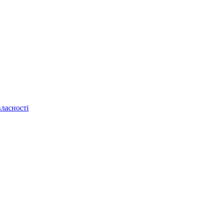
ласності