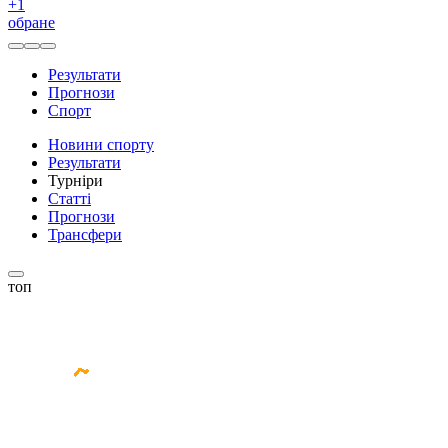
+
1
обране
Результати
Прогнози
Спорт
Новини спорту
Результати
Турніри
Статті
Прогнози
Трансфери
топ