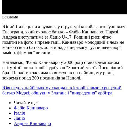
реклама
Юний італієць виховувався у структурі китайського Гуанчжоу
Евергранд, який очолює батько – Фабіо Каннаваро. Наразі
Андреа виступатиме за Лаціо U-17. Родинні риси чітко
помітні на фото з презентації. Каннаваро-молодший є ледь не
копією свого батька, хоча й надає перевагу густій шевелюрі
замість фірмової лисини.
Нагадаємо, Фабіо Каннаваро у 2006 році ставав чемпіоном
світу зі збірною Італії і здобував "Золотий м'яч". Його рідний
брат Паоло також чимало виступав на найвищому рівні,
зокрема понад 200 поєдинків за Наполі.
Ювентус у найбільшому скандалі в історії кальчо: хрещений
батько Моджі, обшуки у Златана і "викрадення" арбітра
Читайте ще
:
Фабіо Каннаваро
Італія
Лаціо
Андреа Каннаваро