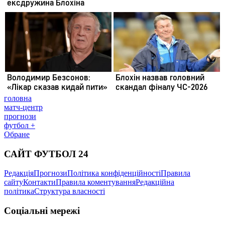
головна
матч-центр
прогнози
футбол +
Обране
САЙТ ФУТБОЛ 24
Редакція
Прогнози
Політика конфіденційності
Правила
сайту
Контакти
Правила коментування
Редакційна
політика
Структура власності
Соціальні мережі