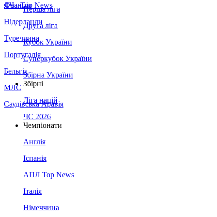
Франція
ЛЧ - Top News
Перша ліга
Нідерланди
Друга ліга
Туреччина
Кубок України
Португалія
Суперкубок України
Бельгія
Збірна України
Збірні
МЛС
Ліга націй
Саудівська Аравія
ЧС 2026
Чемпіонати
Англія
Іспанія
АПЛ Top News
Італія
Німеччина