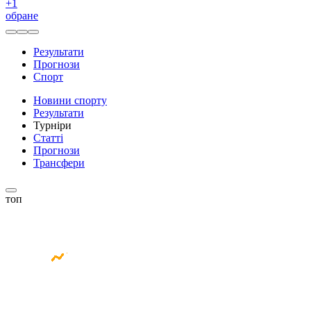
+
1
обране
Результати
Прогнози
Спорт
Новини спорту
Результати
Турніри
Статті
Прогнози
Трансфери
топ