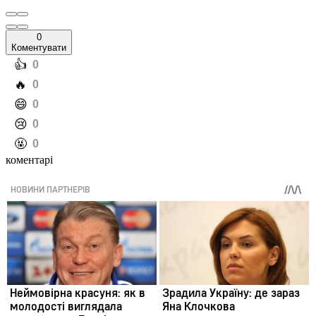
0
Коментувати
️👍
0
️🔥
0
️😄
0
️😢
0
️🤬
0
коментарі