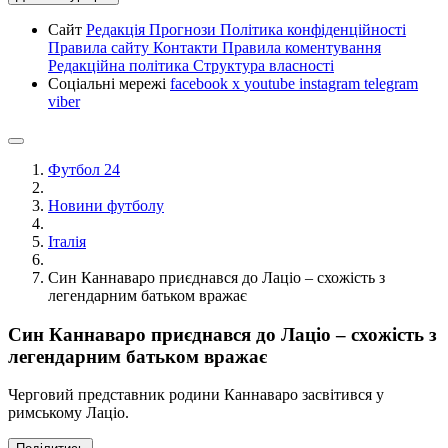
Сайт
Редакція
Прогнози
Політика конфіденційності
Правила сайту
Контакти
Правила коментування
Редакційна політика
Структура власності
Соціальні мережі
facebook
x
youtube
instagram
telegram
viber
Футбол 24
Новини футболу
Італія
Син Каннаваро приєднався до Лаціо – схожість з
легендарним батьком вражає
Син Каннаваро приєднався до Лаціо – схожість з
легендарним батьком вражає
Черговий представник родини Каннаваро засвітився у
римському Лаціо.