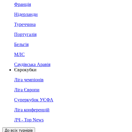
Франція
Нідерланди
Туреччина
Португалія
Бельгія
МЛС
Саудівська Аравія
Єврокубки
Ліга чемпіонів
Ліга Європи
Суперкубок УЄФА
Ліга конференцій
ЛЧ - Top News
До всіх турнірів