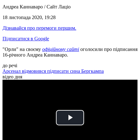
Андреа Каннаваро / Сайт Лаціо
18 листопада 2020, 19:28
Дізнавайся про перемоги першим.
Підписатися в Google
"Орли" на своєму
офіційному сайті
оголосили про підписання
16-річного Андреа Каннаваро.
до речі
Арсенал відмовився підписати сина Бергкампа
відео дня
Play
Video