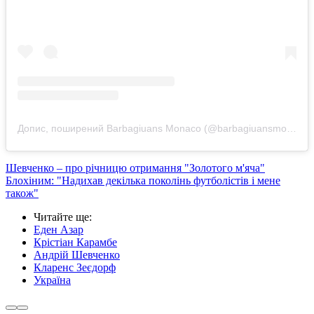
Допис, поширений Barbagiuans Monaco (@barbagiuansmonaco)
Шевченко – про річницю отримання "Золотого м'яча"
Блохіним: "Надихав декілька поколінь футболістів і мене
також"
Читайте ще
:
Еден Азар
Крістіан Карамбе
Андрій Шевченко
Кларенс Зеєдорф
Україна