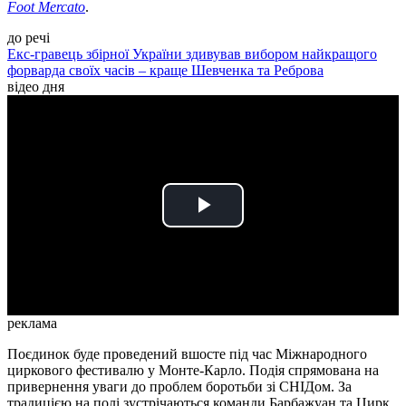
Foot Mercato
.
до речі
Екс-гравець збірної України здивував вибором найкращого
форварда своїх часів – краще Шевченка та Реброва
відео дня
Play
Video
реклама
Поєдинок буде проведений вшосте під час Міжнародного
циркового фестивалю у Монте-Карло. Подія спрямована на
привернення уваги до проблем боротьби зі СНІДом. За
традицією на полі зустрічаються команди Барбажуан та Цирк