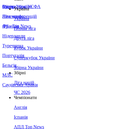
Збірна України
Італія
Суперкубок УЄФА
Україна
Німеччина
Ліга конференцій
Україна
Франція
ЛЧ - Top News
Перша ліга
Нідерланди
Друга ліга
Туреччина
Кубок України
Португалія
Суперкубок України
Бельгія
Збірна України
Збірні
МЛС
Ліга націй
Саудівська Аравія
ЧС 2026
Чемпіонати
Англія
Іспанія
АПЛ Top News