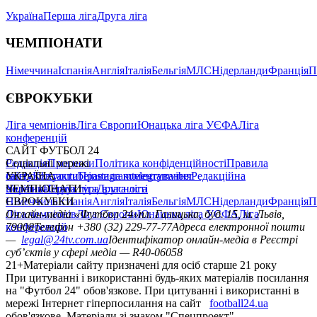
Україна
Перша ліга
Друга ліга
ЧЕМПІОНАТИ
Німеччина
Іспанія
Англія
Італія
Бельгія
МЛС
Нідерланди
Франція
П
ЄВРОКУБКИ
Ліга чемпіонів
Ліга Європи
Юнацька ліга УЄФА
Ліга
конференцій
САЙТ ФУТБОЛ 24
Редакція
Соціальні мережі
Прогнози
Політика конфіденційності
Правила
сайту
facebook
УКРАЇНА
Контакти
x
youtube
Правила коментування
instagram
telegram
viber
Редакційна
політика
Україна
ЧЕМПІОНАТИ
Перша ліга
Структура власності
Друга ліга
Німеччина
ЄВРОКУБКИ
Іспанія
Англія
Італія
Бельгія
МЛС
Нідерланди
Франція
П
Ліга чемпіонів
Онлайн-медіа «Футбол 24»
Ліга Європи
Юнацька ліга УЄФА
пл. Галицька, буд. 15, м. Львів,
Ліга
конференцій
79008
Телефон +380 (32) 229-77-77
Адреса електронної пошти
—
legal@24tv.com.ua
Ідентифікатор онлайн-медіа в Реєстрі
суб’єктів у сфері медіа — R40-06058
21+
Матеріали сайту призначені для осіб старше 21 року
При цитуванні і використанні будь-яких матеріалів посилання
на "Футбол 24" обов'язкове. При цитуванні і використанні в
мережі Інтернет гіперпосилання на сайт
football24.ua
обов'язкове. Матеріали зі знаком "Спецпроект",