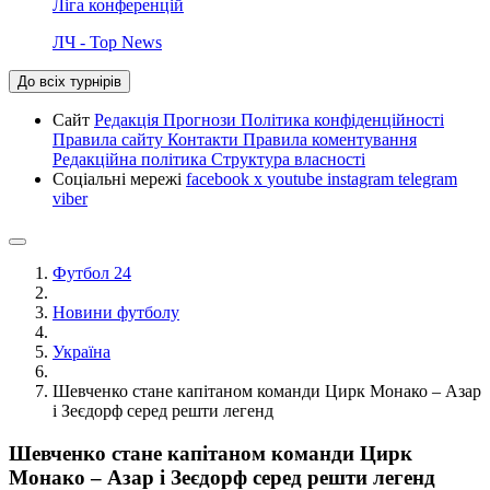
Ліга конференцій
ЛЧ - Top News
До всіх турнірів
Сайт
Редакція
Прогнози
Політика конфіденційності
Правила сайту
Контакти
Правила коментування
Редакційна політика
Структура власності
Соціальні мережі
facebook
x
youtube
instagram
telegram
viber
Футбол 24
Новини футболу
Україна
Шевченко стане капітаном команди Цирк Монако – Азар
і Зеєдорф серед решти легенд
Шевченко стане капітаном команди Цирк
Монако – Азар і Зеєдорф серед решти легенд