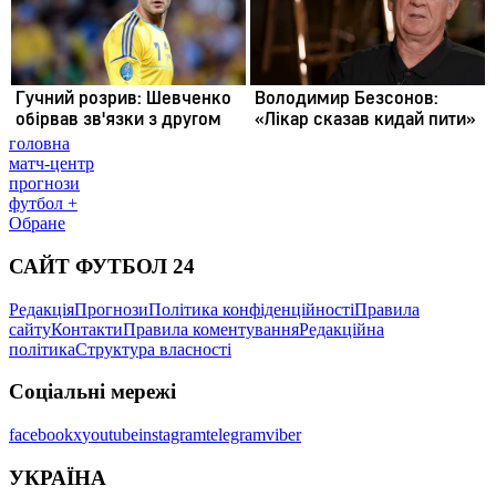
головна
матч-центр
прогнози
футбол +
Обране
САЙТ ФУТБОЛ 24
Редакція
Прогнози
Політика конфіденційності
Правила
сайту
Контакти
Правила коментування
Редакційна
політика
Структура власності
Соціальні мережі
facebook
x
youtube
instagram
telegram
viber
УКРАЇНА