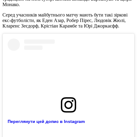
Монако.
Серед учасників майбутнього матчу мають бути такі зіркові
екс-футболісти, як Еден Азар, Робер Пірес, Людовік Жюлі,
Кларенс Зеєдорф, Крістіан Карамбе та Юрі Джоркаєфф.
Переглянути цей допис в Instagram