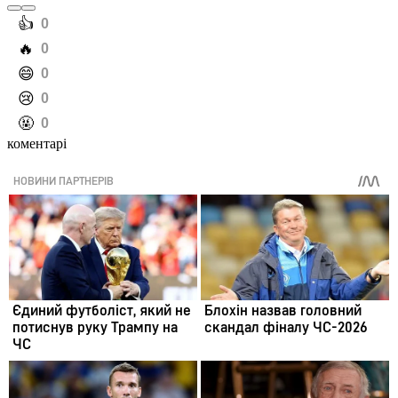
️👍
0
️🔥
0
️😄
0
️😢
0
️🤬
0
коментарі