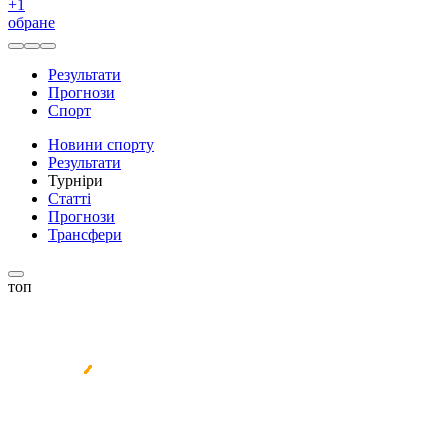
+
1
обране
Результати
Прогнози
Спорт
Новини спорту
Результати
Турніри
Статті
Прогнози
Трансфери
топ