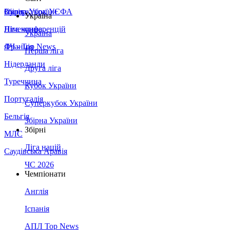
Збірна України
Італія
Суперкубок УЄФА
Україна
Німеччина
Ліга конференцій
Україна
Франція
ЛЧ - Top News
Перша ліга
Нідерланди
Друга ліга
Туреччина
Кубок України
Португалія
Суперкубок України
Бельгія
Збірна України
Збірні
МЛС
Ліга націй
Саудівська Аравія
ЧС 2026
Чемпіонати
Англія
Іспанія
АПЛ Top News