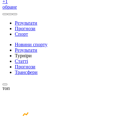
+
1
обране
Результати
Прогнози
Спорт
Новини спорту
Результати
Турніри
Статті
Прогнози
Трансфери
топ