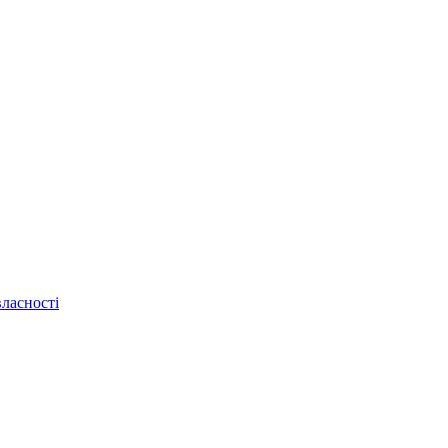
ласності