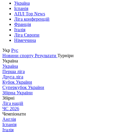
Україна
Іспанія
АПЛ Top News
Ліга конференцій
Франція
Італія
Ліга Європи
Німеччина
Укр
Рус
Новини спорту
Результати
Турніри
Україна
Україна
Перша ліга
Друга ліга
Кубок України
Суперкубок України
Збірна України
Збірні
Ліга націй
ЧС 2026
Чемпіонати
Англія
Іспанія
Італія