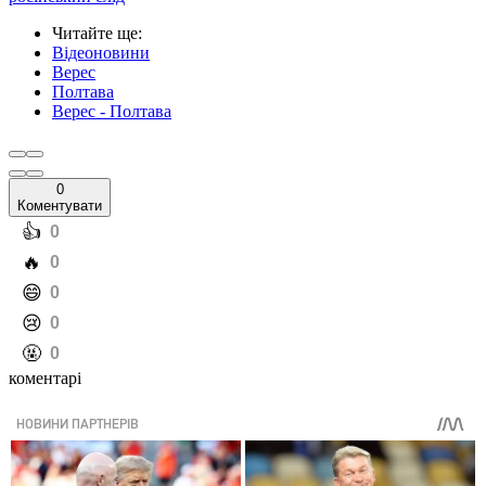
Читайте ще
:
Відеоновини
Верес
Полтава
Верес - Полтава
0
Коментувати
️👍
0
️🔥
0
️😄
0
️😢
0
️🤬
0
коментарі