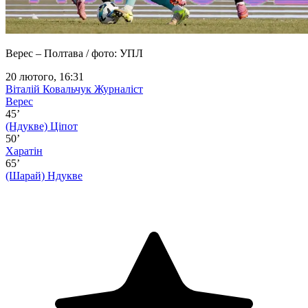
Верес – Полтава / фото: УПЛ
20 лютого, 16:31
Віталій Ковальчук
Журналіст
Верес
45’
(Ндукве)
Ціпот
50’
Харатін
65’
(Шарай)
Ндукве