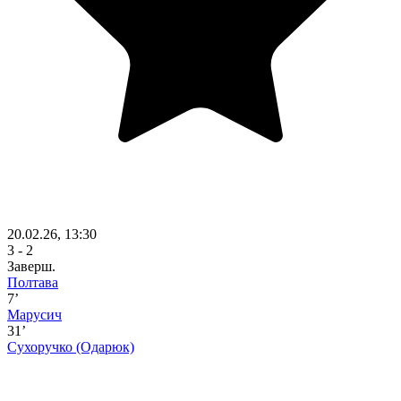
20.02.26, 13:30
3 - 2
Заверш.
Полтава
7’
Марусич
31’
Сухоручко
(Одарюк)