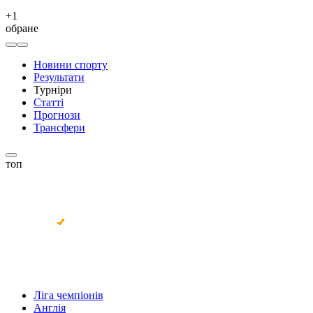
+
1
обране
Новини спорту
Результати
Турніри
Статті
Прогнози
Трансфери
топ
Ліга чемпіонів
Англія