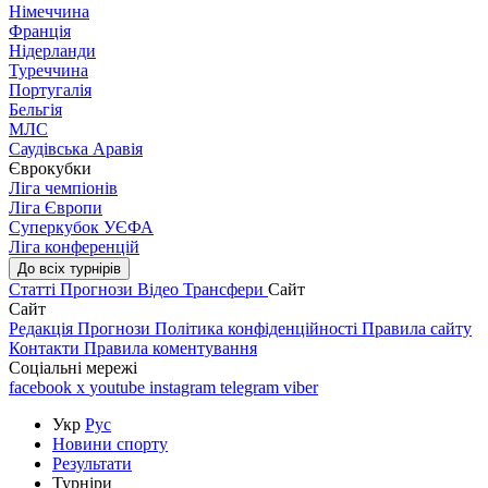
Німеччина
Франція
Нідерланди
Туреччина
Португалія
Бельгія
МЛС
Саудівська Аравія
Єврокубки
Ліга чемпіонів
Ліга Європи
Суперкубок УЄФА
Ліга конференцій
До всіх турнірів
Статті
Прогнози
Відео
Трансфери
Сайт
Сайт
Редакція
Прогнози
Політика конфіденційності
Правила сайту
Контакти
Правила коментування
Соціальні мережі
facebook
x
youtube
instagram
telegram
viber
Укр
Рус
Новини спорту
Результати
Турніри