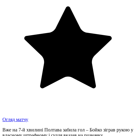
Огляд матчу
Вже на 7-й хвилині Полтава забила гол – Бойко зіграв рукою у
власному штрафному і суддя вказав на позначку.