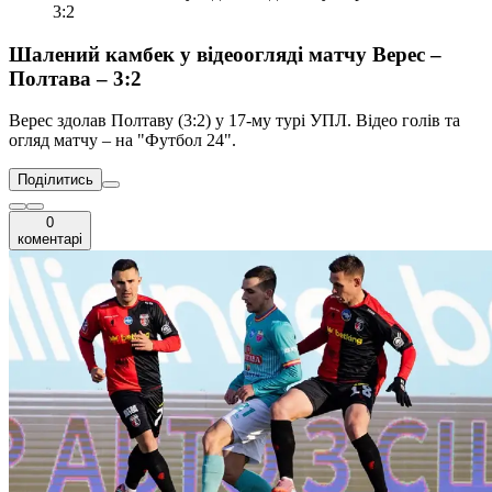
3:2
Шалений камбек у відеоогляді матчу Верес –
Полтава – 3:2
Верес здолав Полтаву (3:2) у 17-му турі УПЛ. Відео голів та
огляд матчу – на "Футбол 24".
Поділитись
0
коментарі