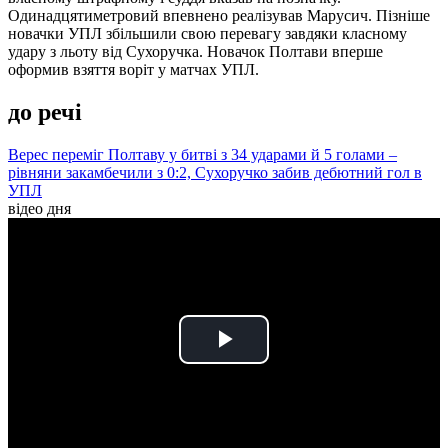
Одинадцятиметровий впевнено реалізував Марусич. Пізніше
новачки УПЛ збільшили свою перевагу завдяки класному
удару з льоту від Сухоручка. Новачок Полтави вперше
оформив взяття воріт у матчах УПЛ.
до речі
Верес переміг Полтаву у битві з 34 ударами й 5 голами –
рівняни закамбечили з 0:2, Сухоручко забив дебютний гол в
УПЛ
відео дня
Play
Video