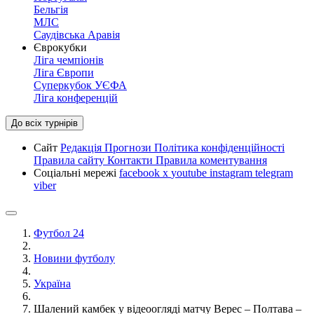
Бельгія
МЛС
Саудівська Аравія
Єврокубки
Ліга чемпіонів
Ліга Європи
Суперкубок УЄФА
Ліга конференцій
До всіх турнірів
Сайт
Редакція
Прогнози
Політика конфіденційності
Правила сайту
Контакти
Правила коментування
Соціальні мережі
facebook
x
youtube
instagram
telegram
viber
Футбол 24
Новини футболу
Україна
Шалений камбек у відеоогляді матчу Верес – Полтава –