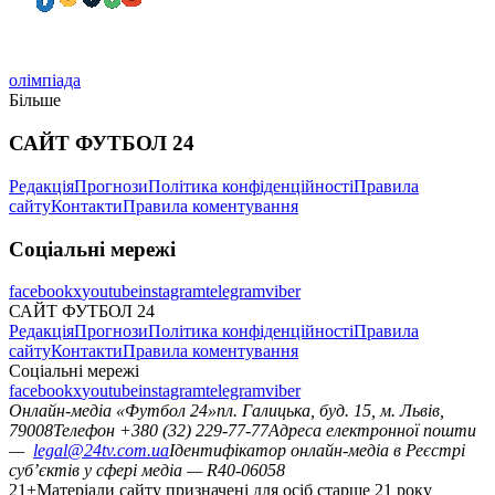
олімпіада
Більше
САЙТ ФУТБОЛ 24
Редакція
Прогнози
Політика конфіденційності
Правила
сайту
Контакти
Правила коментування
Соціальні мережі
facebook
x
youtube
instagram
telegram
viber
САЙТ ФУТБОЛ 24
Редакція
Прогнози
Політика конфіденційності
Правила
сайту
Контакти
Правила коментування
Соціальні мережі
facebook
x
youtube
instagram
telegram
viber
Онлайн-медіа «Футбол 24»
пл. Галицька, буд. 15, м. Львів,
79008
Телефон +380 (32) 229-77-77
Адреса електронної пошти
—
legal@24tv.com.ua
Ідентифікатор онлайн-медіа в Реєстрі
суб’єктів у сфері медіа — R40-06058
21+
Матеріали сайту призначені для осіб старше 21 року