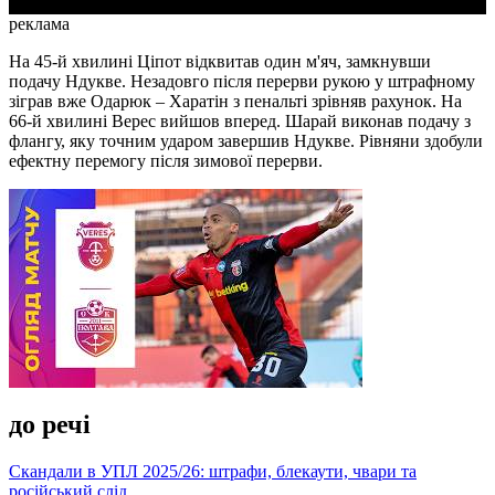
реклама
На 45-й хвилині Ціпот відквитав один м'яч, замкнувши
подачу Ндукве. Незадовго після перерви рукою у штрафному
зіграв вже Одарюк – Харатін з пенальті зрівняв рахунок. На
66-й хвилині Верес вийшов вперед. Шарай виконав подачу з
флангу, яку точним ударом завершив Ндукве. Рівняни здобули
ефектну перемогу після зимової перерви.
до речі
Скандали в УПЛ 2025/26: штрафи, блекаути, чвари та
російський слід