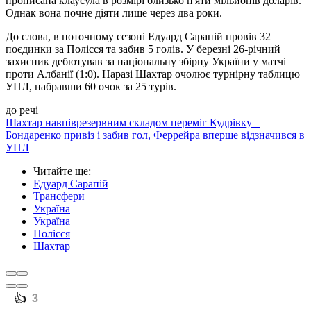
прописана клаусула в розмірі близько п'яти мільйонів доларів.
Однак вона почне діяти лише через два роки.
До слова, в поточному сезоні Едуард Сарапій провів 32
поєдинки за Полісся та забив 5 голів. У березні 26-річний
захисник дебютував за національну збірну України у матчі
проти Албанії (1:0). Наразі Шахтар очолює турнірну таблицю
УПЛ, набравши 60 очок за 25 турів.
до речі
Шахтар навпіврезервним складом переміг Кудрівку –
Бондаренко привіз і забив гол, Феррейра вперше відзначився в
УПЛ
Читайте ще
:
Едуард Сарапій
Трансфери
Україна
Україна
Полісся
Шахтар
️👍
3