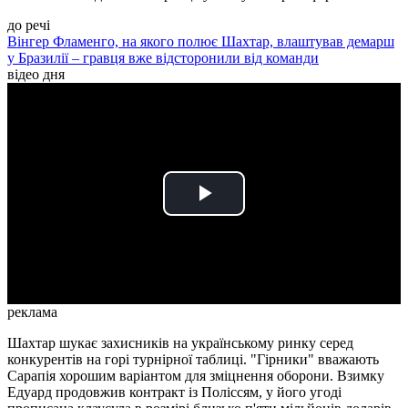
до речі
Вінгер Фламенго, на якого полює Шахтар, влаштував демарш
у Бразилії – гравця вже відсторонили від команди
відео дня
Play
Video
реклама
Шахтар шукає захисників на українському ринку серед
конкурентів на горі турнірної таблиці. "Гірники" вважають
Сарапія хорошим варіантом для зміцнення оборони. Взимку
Едуард продовжив контракт із Поліссям, у його угоді