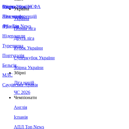
Збірна України
Італія
Суперкубок УЄФА
Україна
Німеччина
Ліга конференцій
Україна
Франція
ЛЧ - Top News
Перша ліга
Нідерланди
Друга ліга
Туреччина
Кубок України
Португалія
Суперкубок України
Бельгія
Збірна України
Збірні
МЛС
Ліга націй
Саудівська Аравія
ЧС 2026
Чемпіонати
Англія
Іспанія
АПЛ Top News