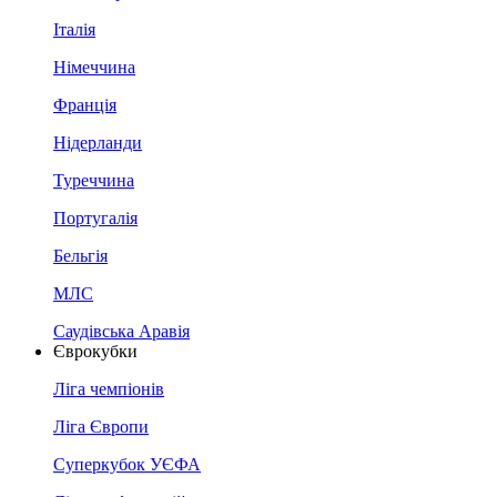
Італія
Німеччина
Франція
Нідерланди
Туреччина
Португалія
Бельгія
МЛС
Саудівська Аравія
Єврокубки
Ліга чемпіонів
Ліга Європи
Суперкубок УЄФА