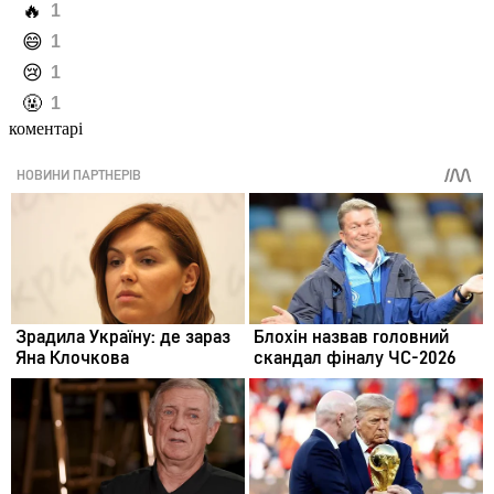
️🔥
1
️😄
1
️😢
1
️🤬
1
коментарі