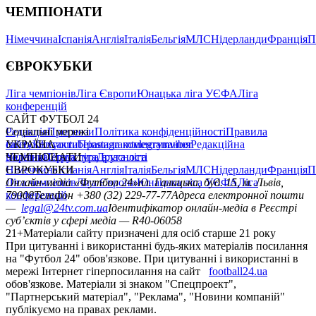
ЧЕМПІОНАТИ
Німеччина
Іспанія
Англія
Італія
Бельгія
МЛС
Нідерланди
Франція
П
ЄВРОКУБКИ
Ліга чемпіонів
Ліга Європи
Юнацька ліга УЄФА
Ліга
конференцій
САЙТ ФУТБОЛ 24
Редакція
Соціальні мережі
Прогнози
Політика конфіденційності
Правила
сайту
facebook
УКРАЇНА
Контакти
x
youtube
Правила коментування
instagram
telegram
viber
Редакційна
політика
Україна
ЧЕМПІОНАТИ
Перша ліга
Структура власності
Друга ліга
Німеччина
ЄВРОКУБКИ
Іспанія
Англія
Італія
Бельгія
МЛС
Нідерланди
Франція
П
Ліга чемпіонів
Онлайн-медіа «Футбол 24»
Ліга Європи
Юнацька ліга УЄФА
пл. Галицька, буд. 15, м. Львів,
Ліга
конференцій
79008
Телефон +380 (32) 229-77-77
Адреса електронної пошти
—
legal@24tv.com.ua
Ідентифікатор онлайн-медіа в Реєстрі
суб’єктів у сфері медіа — R40-06058
21+
Матеріали сайту призначені для осіб старше 21 року
При цитуванні і використанні будь-яких матеріалів посилання
на "Футбол 24" обов'язкове. При цитуванні і використанні в
мережі Інтернет гіперпосилання на сайт
football24.ua
обов'язкове. Матеріали зі знаком "Спецпроект",
"Партнерський матеріал", "Реклама", "Новини компаній"
публікуємо на правах реклами.