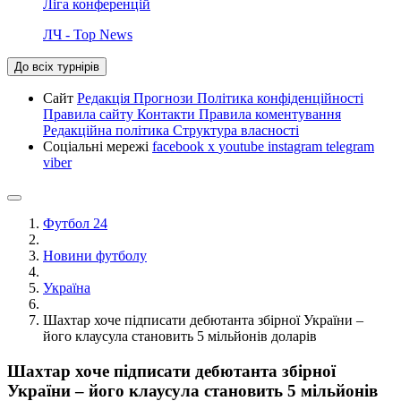
Ліга конференцій
ЛЧ - Top News
До всіх турнірів
Сайт
Редакція
Прогнози
Політика конфіденційності
Правила сайту
Контакти
Правила коментування
Редакційна політика
Структура власності
Соціальні мережі
facebook
x
youtube
instagram
telegram
viber
Футбол 24
Новини футболу
Україна
Шахтар хоче підписати дебютанта збірної України –
його клаусула становить 5 мільйонів доларів
Шахтар хоче підписати дебютанта збірної
України – його клаусула становить 5 мільйонів