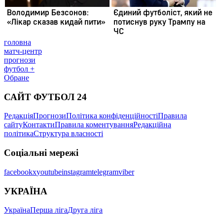
головна
матч-центр
прогнози
футбол +
Обране
САЙТ ФУТБОЛ 24
Редакція
Прогнози
Політика конфіденційності
Правила
сайту
Контакти
Правила коментування
Редакційна
політика
Структура власності
Соціальні мережі
facebook
x
youtube
instagram
telegram
viber
УКРАЇНА
Україна
Перша ліга
Друга ліга