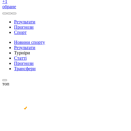
+
1
обране
Результати
Прогнози
Спорт
Новини спорту
Результати
Турніри
Статті
Прогнози
Трансфери
топ