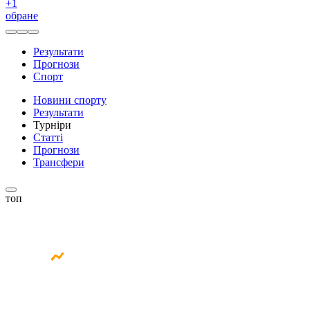
+
1
обране
Результати
Прогнози
Спорт
Новини спорту
Результати
Турніри
Статті
Прогнози
Трансфери
топ