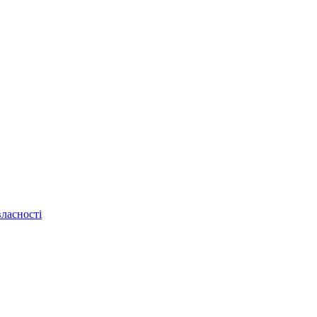
ласності