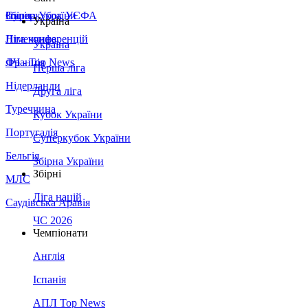
Збірна України
Італія
Суперкубок УЄФА
Україна
Німеччина
Ліга конференцій
Україна
Франція
ЛЧ - Top News
Перша ліга
Нідерланди
Друга ліга
Туреччина
Кубок України
Португалія
Суперкубок України
Бельгія
Збірна України
Збірні
МЛС
Ліга націй
Саудівська Аравія
ЧС 2026
Чемпіонати
Англія
Іспанія
АПЛ Top News