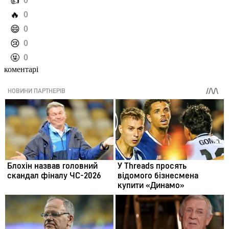
️👍
0
️🔥
0
️😄
0
️😢
0
️🤬
0
коментарі