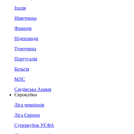
Італія
Німеччина
Франція
Нідерланди
Туреччина
Португалія
Бельгія
МЛС
Саудівська Аравія
Єврокубки
Ліга чемпіонів
Ліга Європи
Суперкубок УЄФА