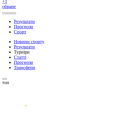
+
1
обране
Результати
Прогнози
Спорт
Новини спорту
Результати
Турніри
Статті
Прогнози
Трансфери
топ