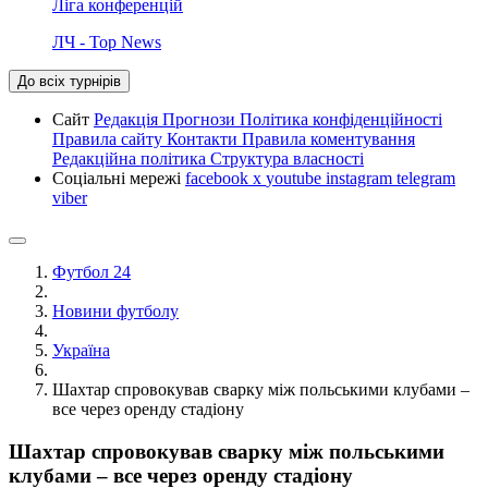
Ліга конференцій
ЛЧ - Top News
До всіх турнірів
Сайт
Редакція
Прогнози
Політика конфіденційності
Правила сайту
Контакти
Правила коментування
Редакційна політика
Структура власності
Соціальні мережі
facebook
x
youtube
instagram
telegram
viber
Футбол 24
Новини футболу
Україна
Шахтар спровокував сварку між польськими клубами –
все через оренду стадіону
Шахтар спровокував сварку між польськими
клубами – все через оренду стадіону