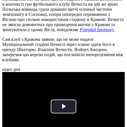
в контексті гри футбольного клубу Вечиста на цій же арені.
Польська команда грала домашні матчі осінньої частини
чемпіонату в Сосновці, попри попередні перемовини з
Віслою про спільне використання стадіону в Кракові. Вечиста
не змогла домовитись про проведення матчів у Кракові та
звинуватила у цьому Віслу, повідомляє
Przeglad Sportowy.
Сам клуб з Кракова заявив, що не може надати
Муніципальний стадіон Вечисті через плани здати його в
оренду Шахтарю. Власник Вечисти, Войцех Квєцень,
заперечив цю версію подій, що поглибило непорозуміння між
клубами.
відео дня
Play
Video