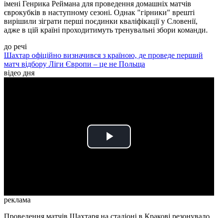
імені Генрика Реймана для проведення домашніх матчів
єврокубків в наступному сезоні. Однак "гірники" врешті
вирішили зіграти перші поєдинки кваліфікації у Словенії,
адже в цій країні проходитимуть тренувальні збори команди.
до речі
Шахтар офіційно визначився з країною, де проведе перший
матч відбору Ліги Європи – це не Польща
відео дня
Play
Video
реклама
Проведення матчів Шахтаря на стадіоні в Кракові резонувало