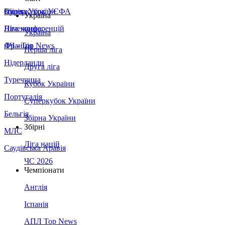
Збірна України
Італія
Суперкубок УЄФА
Україна
Німеччина
Ліга конференцій
Україна
Франція
ЛЧ - Top News
Перша ліга
Нідерланди
Друга ліга
Туреччина
Кубок України
Португалія
Суперкубок України
Бельгія
Збірна України
Збірні
МЛС
Ліга націй
Саудівська Аравія
ЧС 2026
Чемпіонати
Англія
Іспанія
АПЛ Top News