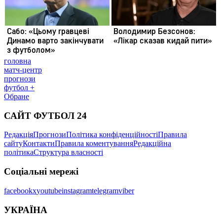
головна
матч-центр
прогнози
футбол +
Обране
САЙТ ФУТБОЛ 24
Редакція
Прогнози
Політика конфіденційності
Правила
сайту
Контакти
Правила коментування
Редакційна
політика
Структура власності
Соціальні мережі
facebook
x
youtube
instagram
telegram
viber
УКРАЇНА