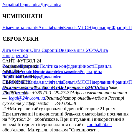
Україна
Перша ліга
Друга ліга
ЧЕМПІОНАТИ
Німеччина
Іспанія
Англія
Італія
Бельгія
МЛС
Нідерланди
Франція
П
ЄВРОКУБКИ
Ліга чемпіонів
Ліга Європи
Юнацька ліга УЄФА
Ліга
конференцій
САЙТ ФУТБОЛ 24
Редакція
Соціальні мережі
Прогнози
Політика конфіденційності
Правила
сайту
facebook
УКРАЇНА
Контакти
x
youtube
Правила коментування
instagram
telegram
viber
Редакційна
політика
Україна
ЧЕМПІОНАТИ
Перша ліга
Структура власності
Друга ліга
Німеччина
ЄВРОКУБКИ
Іспанія
Англія
Італія
Бельгія
МЛС
Нідерланди
Франція
П
Ліга чемпіонів
Онлайн-медіа «Футбол 24»
Ліга Європи
Юнацька ліга УЄФА
пл. Галицька, буд. 15, м. Львів,
Ліга
конференцій
79008
Телефон +380 (32) 229-77-77
Адреса електронної пошти
—
legal@24tv.com.ua
Ідентифікатор онлайн-медіа в Реєстрі
суб’єктів у сфері медіа — R40-06058
21+
Матеріали сайту призначені для осіб старше 21 року
При цитуванні і використанні будь-яких матеріалів посилання
на "Футбол 24" обов'язкове. При цитуванні і використанні в
мережі Інтернет гіперпосилання на сайт
football24.ua
обов'язкове. Матеріали зі знаком "Спецпроект",