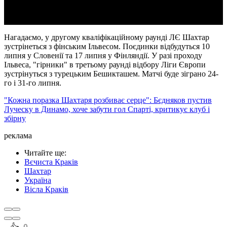
Нагадаємо, у другому кваліфікаційному раунді ЛЄ Шахтар
зустрінеться з фінським Ільвесом. Поєдинки відбудуться 10
липня у Словенії та 17 липня у Фінляндії. У разі проходу
Ільвеса, "гірники" в третьому раунді відбору Ліги Європи
зустрінуться з турецьким Бешикташем. Матчі буде зіграно 24-
го і 31-го липня.
"Кожна поразка Шахтаря розбиває серце": Бєдняков пустив
Луческу в Динамо, хоче забути гол Спарті, критикує клуб і
збірну
реклама
Читайте ще
:
Вєчиста Краків
Шахтар
Україна
Вісла Краків