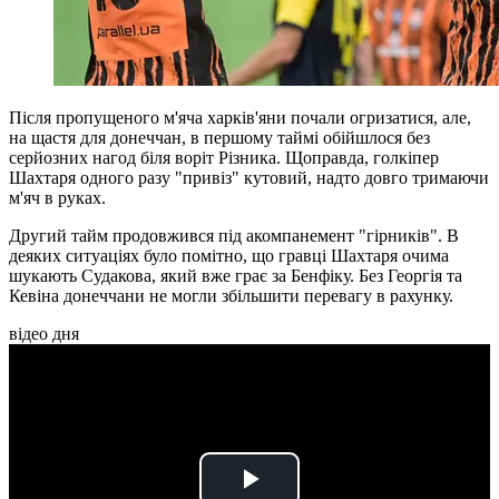
Після пропущеного м'яча харків'яни почали огризатися, але,
на щастя для донеччан, в першому таймі обійшлося без
серйозних нагод біля воріт Різника. Щоправда, голкіпер
Шахтаря одного разу "привіз" кутовий, надто довго тримаючи
м'яч в руках.
Другий тайм продовжився під акомпанемент "гірників". В
деяких ситуаціях було помітно, що гравці Шахтаря очима
шукають Судакова, який вже грає за Бенфіку. Без Георгія та
Кевіна донеччани не могли збільшити перевагу в рахунку.
відео дня