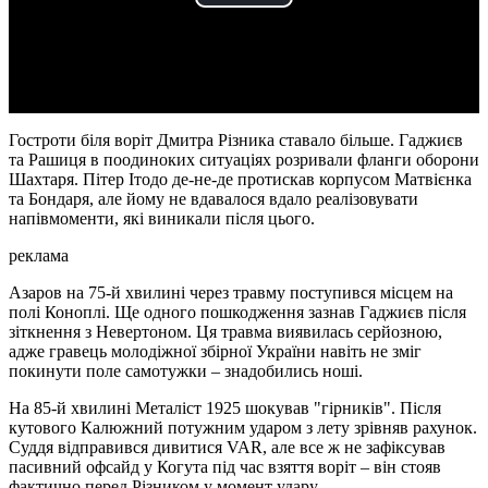
Play
Video
Гостроти біля воріт Дмитра Різника ставало більше. Гаджиєв
та Рашиця в поодиноких ситуаціях розривали фланги оборони
Шахтаря. Пітер Ітодо де-не-де протискав корпусом Матвієнка
та Бондаря, але йому не вдавалося вдало реалізовувати
напівмоменти, які виникали після цього.
реклама
Азаров на 75-й хвилині через травму поступився місцем на
полі Коноплі. Ще одного пошкодження зазнав Гаджиєв після
зіткнення з Невертоном. Ця травма виявилась серйозною,
адже гравець молодіжної збірної України навіть не зміг
покинути поле самотужки – знадобились ноші.
На 85-й хвилині Металіст 1925 шокував "гірників". Після
кутового Калюжний потужним ударом з лету зрівняв рахунок.
Суддя відправився дивитися VAR, але все ж не зафіксував
пасивний офсайд у Когута під час взяття воріт – він стояв
фактично перед Різником у момент удару.