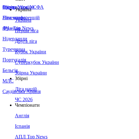
Збірна України
Італія
Суперкубок УЄФА
Україна
Німеччина
Ліга конференцій
Україна
Франція
ЛЧ - Top News
Перша ліга
Нідерланди
Друга ліга
Туреччина
Кубок України
Португалія
Суперкубок України
Бельгія
Збірна України
Збірні
МЛС
Ліга націй
Саудівська Аравія
ЧС 2026
Чемпіонати
Англія
Іспанія
АПЛ Top News