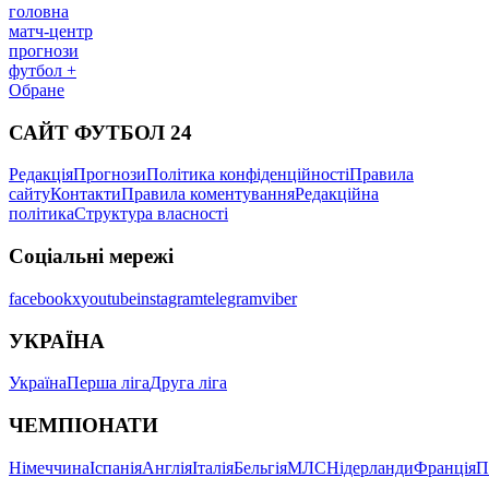
головна
матч-центр
прогнози
футбол +
Обране
САЙТ ФУТБОЛ 24
Редакція
Прогнози
Політика конфіденційності
Правила
сайту
Контакти
Правила коментування
Редакційна
політика
Структура власності
Соціальні мережі
facebook
x
youtube
instagram
telegram
viber
УКРАЇНА
Україна
Перша ліга
Друга ліга
ЧЕМПІОНАТИ
Німеччина
Іспанія
Англія
Італія
Бельгія
МЛС
Нідерланди
Франція
П