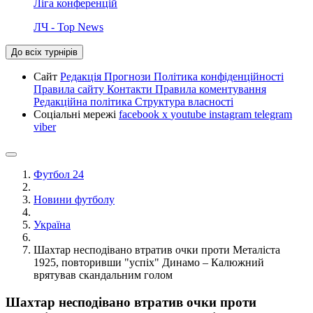
Ліга конференцій
ЛЧ - Top News
До всіх турнірів
Сайт
Редакція
Прогнози
Політика конфіденційності
Правила сайту
Контакти
Правила коментування
Редакційна політика
Структура власності
Соціальні мережі
facebook
x
youtube
instagram
telegram
viber
Футбол 24
Новини футболу
Україна
Шахтар несподівано втратив очки проти Металіста
1925, повторивши "успіх" Динамо – Калюжний
врятував скандальним голом
Шахтар несподівано втратив очки проти