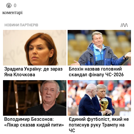
️🤬
0
коментарі