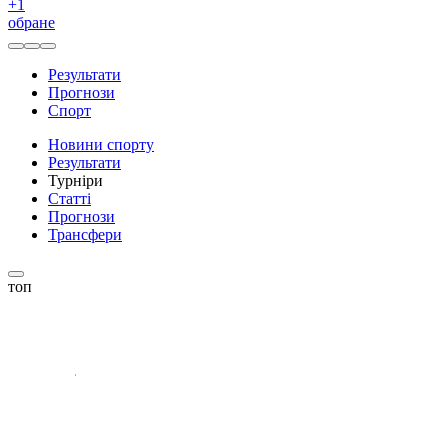
+
1
обране
Результати
Прогнози
Спорт
Новини спорту
Результати
Турніри
Статті
Прогнози
Трансфери
топ