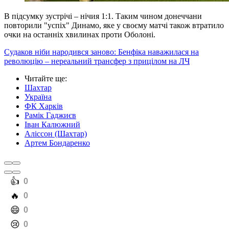
В підсумку зустрічі – нічия 1:1. Таким чином донеччани
повторили "успіх" Динамо, яке у своєму матчі також втратило
очки на останніх хвилинах проти Оболоні.
Судаков ніби народився заново: Бенфіка наважилася на
революцію – нереальний трансфер з прицілом на ЛЧ
Читайте ще
:
Шахтар
Україна
ФК Харків
Рамік Гаджиєв
Іван Калюжний
Аліссон (Шахтар)
Артем Бондаренко
️👍
0
️🔥
0
️😄
0
️😢
0