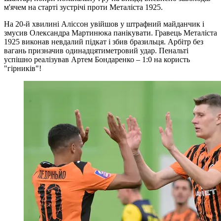
м'ячем на старті зустрічі проти Металіста 1925.
На 20-й хвилині Аліссон увійшов у штрафний майданчик і
змусив Олександра Мартинюка панікувати. Гравець Металіста
1925 виконав невдалий підкат і збив бразильця. Арбітр без
вагань призначив одинадцятиметровий удар. Пенальті
успішно реалізував Артем Бондаренко – 1:0 на користь
"гірників"!