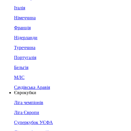
Італія
Німеччина
Франція
Нідерланди
Туреччина
Португалія
Бельгія
МЛС
Саудівська Аравія
Єврокубки
Ліга чемпіонів
Ліга Європи
Суперкубок УЄФА