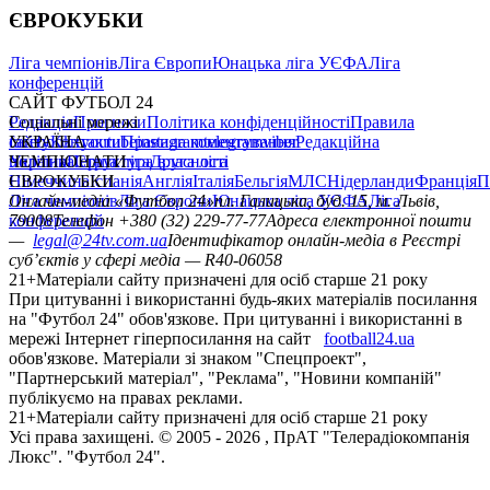
ЄВРОКУБКИ
Ліга чемпіонів
Ліга Європи
Юнацька ліга УЄФА
Ліга
конференцій
САЙТ ФУТБОЛ 24
Редакція
Соціальні мережі
Прогнози
Політика конфіденційності
Правила
сайту
facebook
УКРАЇНА
Контакти
x
youtube
Правила коментування
instagram
telegram
viber
Редакційна
політика
Україна
ЧЕМПІОНАТИ
Перша ліга
Структура власності
Друга ліга
Німеччина
ЄВРОКУБКИ
Іспанія
Англія
Італія
Бельгія
МЛС
Нідерланди
Франція
П
Ліга чемпіонів
Онлайн-медіа «Футбол 24»
Ліга Європи
Юнацька ліга УЄФА
пл. Галицька, буд. 15, м. Львів,
Ліга
конференцій
79008
Телефон +380 (32) 229-77-77
Адреса електронної пошти
—
legal@24tv.com.ua
Ідентифікатор онлайн-медіа в Реєстрі
суб’єктів у сфері медіа — R40-06058
21+
Матеріали сайту призначені для осіб старше 21 року
При цитуванні і використанні будь-яких матеріалів посилання
на "Футбол 24" обов'язкове. При цитуванні і використанні в
мережі Інтернет гіперпосилання на сайт
football24.ua
обов'язкове. Матеріали зі знаком "Спецпроект",
"Партнерський матеріал", "Реклама", "Новини компаній"
публікуємо на правах реклами.
21+
Матеріали сайту призначені для осіб старше 21 року
Усi права захищенi. © 2005 -
2026
, ПрАТ "Телерадіокомпанія
Люкс". "Футбол 24".