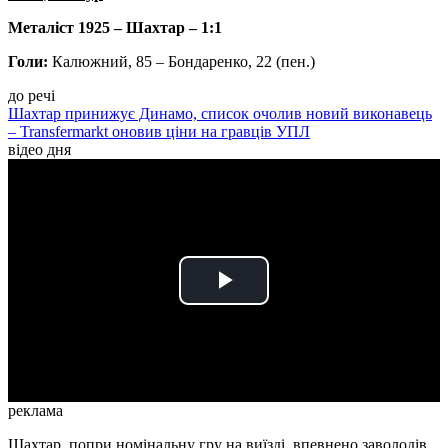
Металіст 1925 – Шахтар – 1:1
Голи:
Калюжний, 85 – Бондаренко, 22 (пен.)
до речі
Шахтар принижує Динамо, список очолив новий виконавець
– Transfermarkt оновив ціни на гравців УПЛ
відео дня
Play
Video
реклама
Шахтар, попри номінальну гру на виїзді, впевнено заволодів