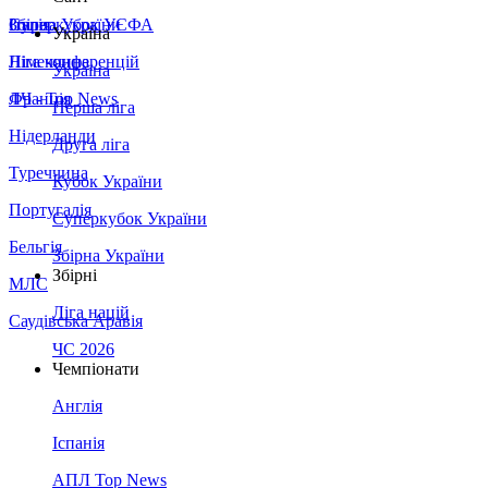
Збірна України
Італія
Суперкубок УЄФА
Україна
Німеччина
Ліга конференцій
Україна
Франція
ЛЧ - Top News
Перша ліга
Нідерланди
Друга ліга
Туреччина
Кубок України
Португалія
Суперкубок України
Бельгія
Збірна України
Збірні
МЛС
Ліга націй
Саудівська Аравія
ЧС 2026
Чемпіонати
Англія
Іспанія
АПЛ Top News