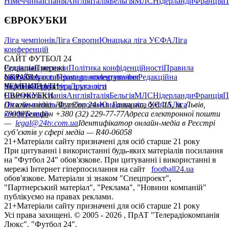
Німеччина
Іспанія
Англія
Італія
Бельгія
МЛС
Нідерланди
Франція
П
ЄВРОКУБКИ
Ліга чемпіонів
Ліга Європи
Юнацька ліга УЄФА
Ліга
конференцій
САЙТ ФУТБОЛ 24
Редакція
Соціальні мережі
Прогнози
Політика конфіденційності
Правила
сайту
facebook
УКРАЇНА
Контакти
x
youtube
Правила коментування
instagram
telegram
viber
Редакційна
політика
Україна
ЧЕМПІОНАТИ
Перша ліга
Структура власності
Друга ліга
Німеччина
ЄВРОКУБКИ
Іспанія
Англія
Італія
Бельгія
МЛС
Нідерланди
Франція
П
Ліга чемпіонів
Онлайн-медіа «Футбол 24»
Ліга Європи
Юнацька ліга УЄФА
пл. Галицька, буд. 15, м. Львів,
Ліга
конференцій
79008
Телефон +380 (32) 229-77-77
Адреса електронної пошти
—
legal@24tv.com.ua
Ідентифікатор онлайн-медіа в Реєстрі
суб’єктів у сфері медіа — R40-06058
21+
Матеріали сайту призначені для осіб старше 21 року
При цитуванні і використанні будь-яких матеріалів посилання
на "Футбол 24" обов'язкове. При цитуванні і використанні в
мережі Інтернет гіперпосилання на сайт
football24.ua
обов'язкове. Матеріали зі знаком "Спецпроект",
"Партнерський матеріал", "Реклама", "Новини компаній"
публікуємо на правах реклами.
21+
Матеріали сайту призначені для осіб старше 21 року
Усi права захищенi. © 2005 -
2026
, ПрАТ "Телерадіокомпанія
Люкс". "Футбол 24".