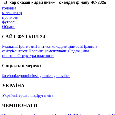
головна
матч-центр
прогнози
футбол +
Обране
САЙТ ФУТБОЛ 24
Редакція
Прогнози
Політика конфіденційності
Правила
сайту
Контакти
Правила коментування
Редакційна
політика
Структура власності
Соціальні мережі
facebook
x
youtube
instagram
telegram
viber
УКРАЇНА
Україна
Перша ліга
Друга ліга
ЧЕМПІОНАТИ