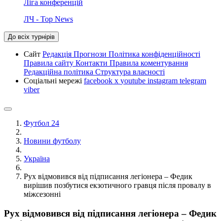
Ліга конференцій
ЛЧ - Top News
До всіх турнірів
Сайт
Редакція
Прогнози
Політика конфіденційності
Правила сайту
Контакти
Правила коментування
Редакційна політика
Структура власності
Соціальні мережі
facebook
x
youtube
instagram
telegram
viber
Футбол 24
Новини футболу
Україна
Рух відмовився від підписання легіонера – Федик
вирішив позбутися екзотичного гравця після провалу в
міжсезонні
Рух відмовився від підписання легіонера – Федик