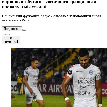
вирішив позбутися екзотичного гравця після
провалу в міжсезонні
Панамський футболіст Хесус Дельгадо міг поповнити склад
львівського Руха.
Поділитись
0
коментарі