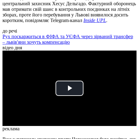
центральний захисник Хесус Дельгадо. Фактурний оборонець
мав отримати свій шанс в контрольних поєдинках на літніх
зборах, проте його перебування у Львові виявилося досить
коротким, повідомляє Telegram-канал
Inside UPL
.
до речі
Рух поскаржиться в ФІФА та УЄФА через зірваний трансфер
– львів'яни хочуть компенсацію
відео дня
Play
Video
реклама