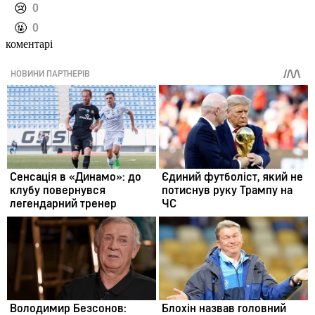
️😢
0
️🤬
0
коментарі