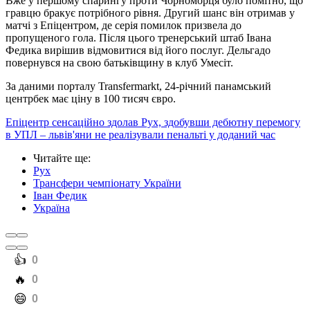
Вже у першому спарингу проти Чорноморця було помітно, що
гравцю бракує потрібного рівня. Другий шанс він отримав у
матчі з Епіцентром, де серія помилок призвела до
пропущеного гола. Після цього тренерський штаб Івана
Федика вирішив відмовитися від його послуг. Дельгадо
повернувся на свою батьківщину в клуб Умесіт.
За даними порталу Transfermarkt, 24-річний панамський
центрбек має ціну в 100 тисяч євро.
Епіцентр сенсаційно здолав Рух, здобувши дебютну перемогу
в УПЛ – львів'яни не реалізували пенальті у доданий час
Читайте ще
:
Рух
Трансфери чемпіонату України
Іван Федик
Україна
️👍
0
️🔥
0
️😄
0