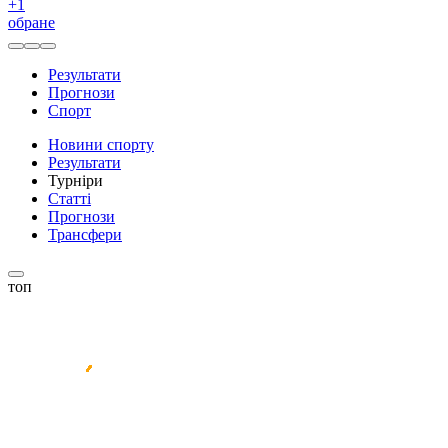
+
1
обране
Результати
Прогнози
Спорт
Новини спорту
Результати
Турніри
Статті
Прогнози
Трансфери
топ