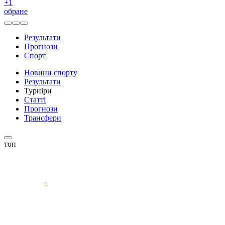
+
1
обране
Результати
Прогнози
Спорт
Новини спорту
Результати
Турніри
Статті
Прогнози
Трансфери
топ