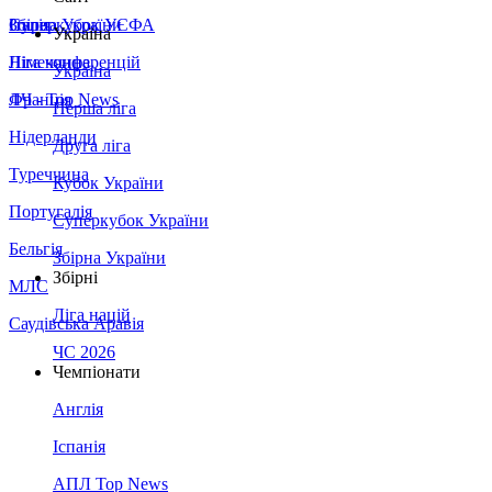
Збірна України
Італія
Суперкубок УЄФА
Україна
Німеччина
Ліга конференцій
Україна
Франція
ЛЧ - Top News
Перша ліга
Нідерланди
Друга ліга
Туреччина
Кубок України
Португалія
Суперкубок України
Бельгія
Збірна України
Збірні
МЛС
Ліга націй
Саудівська Аравія
ЧС 2026
Чемпіонати
Англія
Іспанія
АПЛ Top News