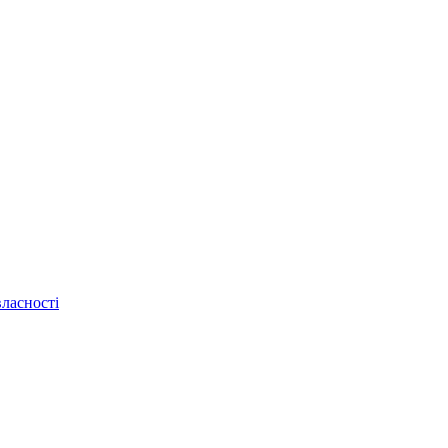
ласності