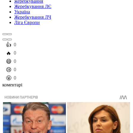
жеребкування
Жеребкування ЛЄ
Україна
Жеребкування ЛЧ
Ліга Європи
️👍
0
️🔥
0
️😄
0
️😢
0
️🤬
0
коментарі