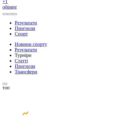
+
1
обране
Результати
Прогнози
Спорт
Новини спорту
Результати
Турніри
Статті
Прогнози
Трансфери
топ