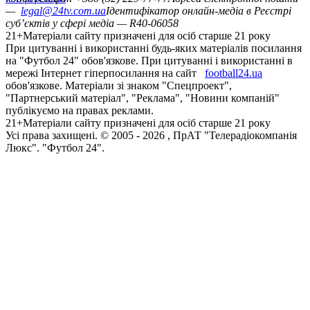
—
legal@24tv.com.ua
Ідентифікатор онлайн-медіа в Реєстрі
суб’єктів у сфері медіа — R40-06058
21+
Матеріали сайту призначені для осіб старше 21 року
При цитуванні і використанні будь-яких матеріалів посилання
на "Футбол 24" обов'язкове. При цитуванні і використанні в
мережі Інтернет гіперпосилання на сайт
football24.ua
обов'язкове. Матеріали зі знаком "Спецпроект",
"Партнерський матеріал", "Реклама", "Новини компаній"
публікуємо на правах реклами.
21+
Матеріали сайту призначені для осіб старше 21 року
Усi права захищенi. © 2005 -
2026
, ПрАТ "Телерадіокомпанія
Люкс". "Футбол 24".