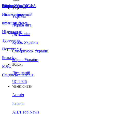
Збірна України
Італія
Суперкубок УЄФА
Україна
Німеччина
Ліга конференцій
Україна
Франція
ЛЧ - Top News
Перша ліга
Нідерланди
Друга ліга
Туреччина
Кубок України
Португалія
Суперкубок України
Бельгія
Збірна України
Збірні
МЛС
Ліга націй
Саудівська Аравія
ЧС 2026
Чемпіонати
Англія
Іспанія
АПЛ Top News