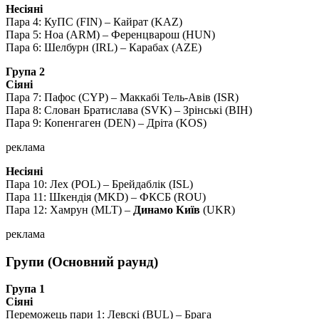
Несіяні
Пара 4: КуПС (FIN) – Кайрат (KAZ)
Пара 5: Ноа (ARM) – Ференцварош (HUN)
Пара 6: Шелбурн (IRL) – Карабах (AZE)
Група 2
Сіяні
Пара 7: Пафос (CYP) – Маккабі Тель-Авів (ISR)
Пара 8: Слован Братислава (SVK) – Зрінські (BIH)
Пара 9: Копенгаген (DEN) – Дріта (KOS)
реклама
Несіяні
Пара 10: Лех (POL) – Брейдаблік (ISL)
Пара 11: Шкендія (MKD) – ФКСБ (ROU)
Пара 12: Хамрун (MLT) –
Динамо Київ
(UKR)
реклама
Групи (Основний раунд)
Група 1
Сіяні
Переможець пари 1: Левскі (BUL) – Брага