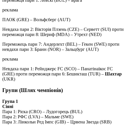
переможця пари 1: Левскі (BUL) – Брага
реклама
ПАОК (GRE) – Вольфсберг (AUT)
Невдаха пари 2: Вікторія Плзень (CZE) – Серветт (SUI) проти
переможця пари 8: Шериф (MDA) – Утрехт (NED)
Переможець пари 7: Андерлехт (BEL) – Гекен (SWE) проти
невдахи пари 3: Бранн (NOR) – Зальцбург (AUT)
реклама
Невдаха пари 1: Рейнджерс FC (SCO) – Панатінаїкос FC
(GRE) проти переможця пари 6: Бешикташ (TUR) –
Шахтар
(UKR)
Групи (Шлях чемпіонів)
Група 1
Сіяні
Пара 1: Рієка (CRO) – Лудогорець (BUL)
Пара 2: РФС (LVA) – Мальме (SWE)
Пара 3: Лінкольн Ред Імпс (GIB) – Црвена Звезда (SRB)