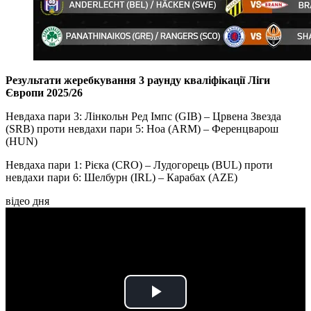
Результати жеребкування 3 раунду кваліфікації Ліги
Європи 2025/26
Невдаха пари 3: Лінкольн Ред Імпс (GIB) – Црвена Звезда
(SRB) проти невдахи пари 5: Ноа (ARM) – Ференцварош
(HUN)
Невдаха пари 1: Рієка (CRO) – Лудогорець (BUL) проти
невдахи пари 6: Шелбурн (IRL) – Карабах (AZE)
відео дня
Play