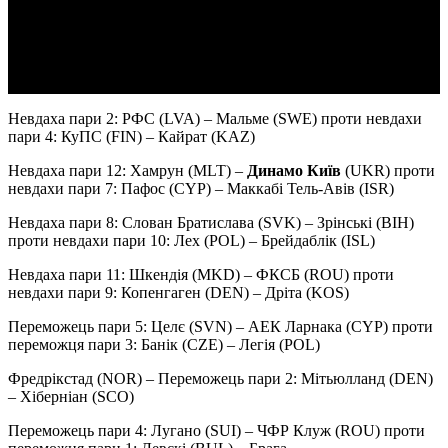
Video
Невдаха пари 2: РФС (LVA) – Мальме (SWE) проти невдахи
пари 4: КуПС (FIN) – Кайрат (KAZ)
Невдаха пари 12: Хамрун (MLT) –
Динамо Київ
(UKR) проти
невдахи пари 7: Пафос (CYP) – Маккабі Тель-Авів (ISR)
Невдаха пари 8: Слован Братислава (SVK) – Зрінські (BIH)
проти невдахи пари 10: Лех (POL) – Брейдаблік (ISL)
Невдаха пари 11: Шкендія (MKD) – ФКСБ (ROU) проти
невдахи пари 9: Копенгаген (DEN) – Дріта (KOS)
Переможець пари 5: Целє (SVN) – АЕК Ларнака (CYP) проти
переможця пари 3: Банік (CZE) – Легія (POL)
Фредрікстад (NOR) – Переможець пари 2: Мітьюлланд (DEN)
– Хіберніан (SCO)
Переможець пари 4: Лугано (SUI) – ЧФР Клуж (ROU) проти