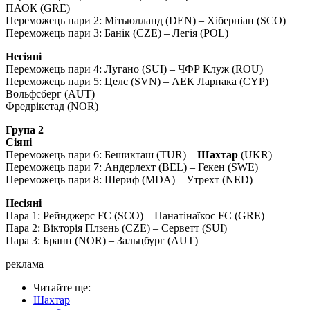
ПАОК (GRE)
Переможець пари 2: Мітьюлланд (DEN) – Хіберніан (SCO)
Переможець пари 3: Банік (CZE) – Легія (POL)
Несіяні
Переможець пари 4: Лугано (SUI) – ЧФР Клуж (ROU)
Переможець пари 5: Целє (SVN) – АЕК Ларнака (CYP)
Вольфсберг (AUT)
Фредрікстад (NOR)
Група 2
Сіяні
Переможець пари 6: Бешикташ (TUR) –
Шахтар
(UKR)
Переможець пари 7: Андерлехт (BEL) – Гекен (SWE)
Переможець пари 8: Шериф (MDA) – Утрехт (NED)
Несіяні
Пара 1: Рейнджерс FC (SCO) – Панатінаїкос FC (GRE)
Пара 2: Вікторія Плзень (CZE) – Серветт (SUI)
Пара 3: Бранн (NOR) – Зальцбург (AUT)
реклама
Читайте ще
:
Шахтар