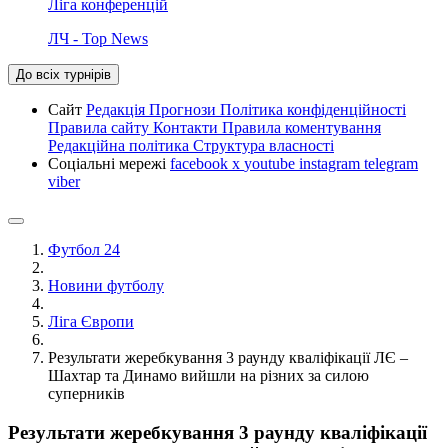
Ліга конференцій
ЛЧ - Top News
До всіх турнірів
Сайт
Редакція
Прогнози
Політика конфіденційності
Правила сайту
Контакти
Правила коментування
Редакційна політика
Структура власності
Соціальні мережі
facebook
x
youtube
instagram
telegram
viber
Футбол 24
Новини футболу
Ліга Європи
Результати жеребкування 3 раунду кваліфікації ЛЄ –
Шахтар та Динамо вийшли на різних за силою
суперників
Результати жеребкування 3 раунду кваліфікації