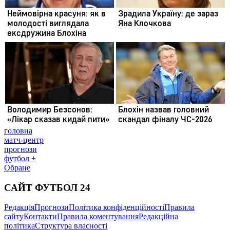
головна
матч-центр
прогнози
футбол +
Обране
САЙТ ФУТБОЛ 24
Редакція
Прогнози
Політика конфіденційності
Правила
сайту
Контакти
Правила коментування
Редакційна
політика
Структура власності