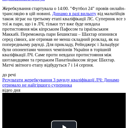
Жеребкування стартувала о 14:00. "Футбол 24" провів онлайн-
трансляцію в цій новині.
Динамо в разі вильоту
від мальтійців
також зіграє на третьому етапі кваліфікації ЛЄ. Суперник все з
тої ж пари, що і в ЛЧ, тільки тут вже буде невдаха
протистояння між кіпрським Пафосом та ізраїльським
Маккабі. Переможець пари Бешикташ – Шахтар опинився
серед сіяних, але отримав не менш складний розклад, як на
попередньому раунді. Для прикладу, Рейнджерс і Зальцбург
були опонентами чинних чемпіонів України в торішній
кваліфікації ЛЧ. Саме проти невдахи протистояння між
шотландцями та грецьким Панатінаїкосом зіграє Шахтар.
Матчі звітного етапу відбудуться 7 і 14 серпня.
до речі
Результати жеребкування 3 раунду кваліфікації ЛЧ: Динамо
отримало не найгіршого суперника
відео дня