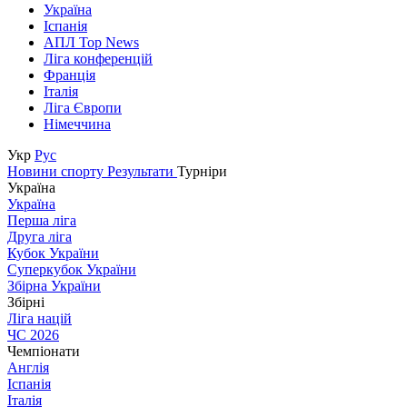
Україна
Іспанія
АПЛ Top News
Ліга конференцій
Франція
Італія
Ліга Європи
Німеччина
Укр
Рус
Новини спорту
Результати
Турніри
Україна
Україна
Перша ліга
Друга ліга
Кубок України
Суперкубок України
Збірна України
Збірні
Ліга націй
ЧС 2026
Чемпіонати
Англія
Іспанія
Італія