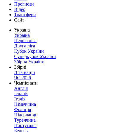
Прогнози
Відео
Трансфери
Сайт
Україна
Україна
Перша ліга
Друга ліга
Кубок України
Суперкубок України
Збірна України
Збірні
Ліга націй
ЧС 2026
Чемпіонати
Англія
Іспанія
Італія
Німеччина
Франція
Нідерланди
Туреччина
Португалія
Бельгія