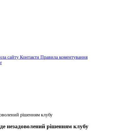
ила сайту
Контакти
Правила коментування
r
доволений рішенням клубу
уде незадоволений рішенням клубу