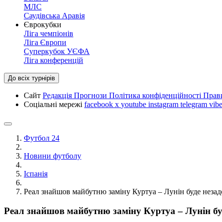
МЛС
Саудівська Аравія
Єврокубки
Ліга чемпіонів
Ліга Європи
Суперкубок УЄФА
Ліга конференцій
До всіх турнірів
Сайт
Редакція
Прогнози
Політика конфіденційності
Прав
Соціальні мережі
facebook
x
youtube
instagram
telegram
vibe
Футбол 24
Новини футболу
Іспанія
Реал знайшов майбутню заміну Куртуа – Лунін буде неза
Реал знайшов майбутню заміну Куртуа – Лунін б