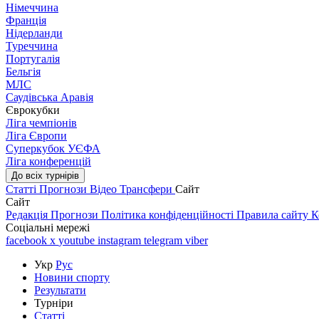
Німеччина
Франція
Нідерланди
Туреччина
Португалія
Бельгія
МЛС
Саудівська Аравія
Єврокубки
Ліга чемпіонів
Ліга Європи
Суперкубок УЄФА
Ліга конференцій
До всіх турнірів
Статті
Прогнози
Відео
Трансфери
Сайт
Сайт
Редакція
Прогнози
Політика конфіденційності
Правила сайту
К
Соціальні мережі
facebook
x
youtube
instagram
telegram
viber
Укр
Рус
Новини спорту
Результати
Турніри
Статті