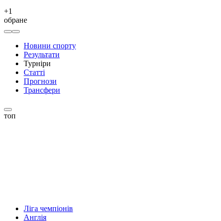
+
1
обране
Новини спорту
Результати
Турніри
Статті
Прогнози
Трансфери
топ
Ліга чемпіонів
Англія