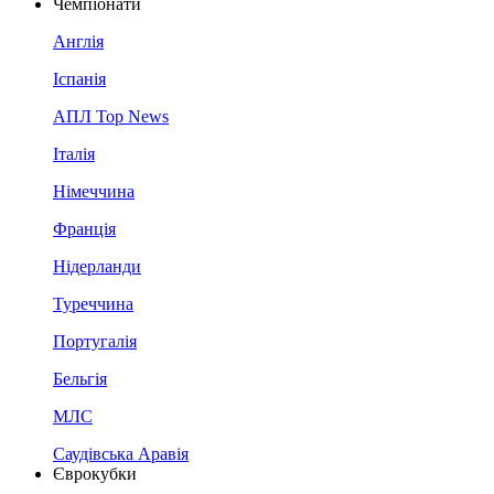
Чемпіонати
Англія
Іспанія
АПЛ Top News
Італія
Німеччина
Франція
Нідерланди
Туреччина
Португалія
Бельгія
МЛС
Саудівська Аравія
Єврокубки