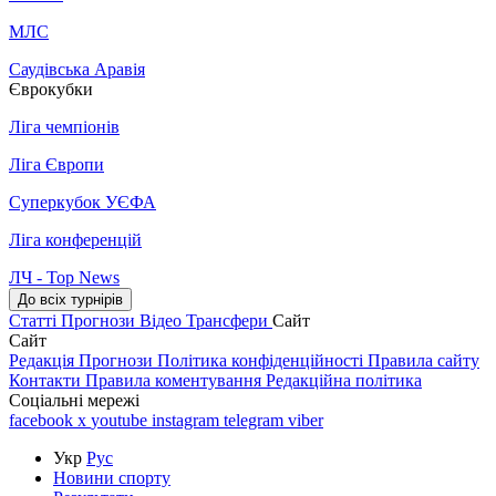
МЛС
Саудівська Аравія
Єврокубки
Ліга чемпіонів
Ліга Європи
Суперкубок УЄФА
Ліга конференцій
ЛЧ - Top News
До всіх турнірів
Статті
Прогнози
Відео
Трансфери
Сайт
Сайт
Редакція
Прогнози
Політика конфіденційності
Правила сайту
Контакти
Правила коментування
Редакційна політика
Соціальні мережі
facebook
x
youtube
instagram
telegram
viber
Укр
Рус
Новини спорту