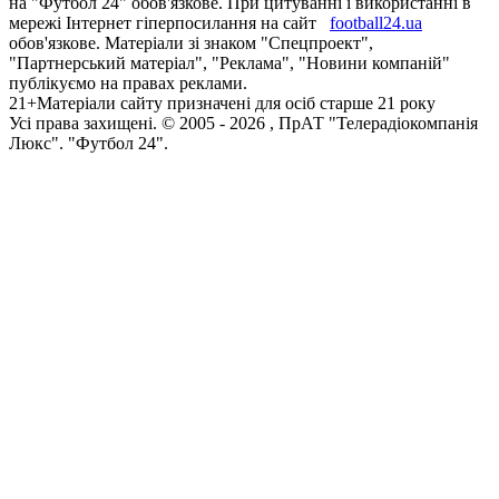
на "Футбол 24" обов'язкове. При цитуванні і використанні в
мережі Інтернет гіперпосилання на сайт
football24.ua
обов'язкове. Матеріали зі знаком "Спецпроект",
"Партнерський матеріал", "Реклама", "Новини компаній"
публікуємо на правах реклами.
21+
Матеріали сайту призначені для осіб старше 21 року
Усi права захищенi. © 2005 -
2026
, ПрАТ "Телерадіокомпанія
Люкс". "Футбол 24".