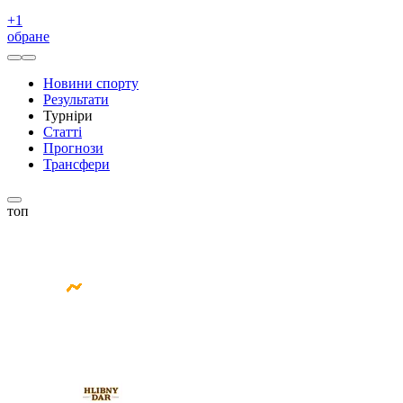
+
1
обране
Новини спорту
Результати
Турніри
Статті
Прогнози
Трансфери
топ