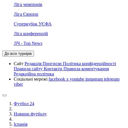
Ліга чемпіонів
Ліга Європи
Суперкубок УЄФА
Ліга конференцій
ЛЧ - Top News
До всіх турнірів
Сайт
Редакція
Прогнози
Політика конфіденційності
Правила сайту
Контакти
Правила коментування
Редакційна політика
Соціальні мережі
facebook
x
youtube
instagram
telegram
viber
Футбол 24
Новини футболу
Іспанія