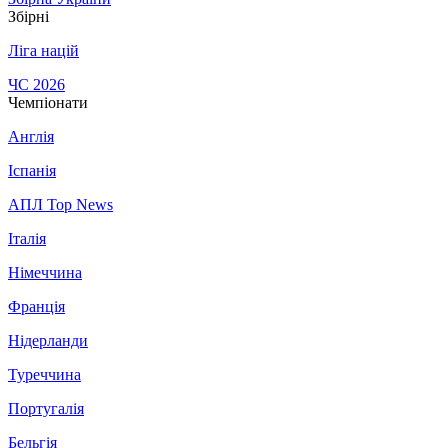
Збірні
Ліга націй
ЧС 2026
Чемпіонати
Англія
Іспанія
АПЛ Top News
Італія
Німеччина
Франція
Нідерланди
Туреччина
Португалія
Бельгія