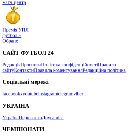
матч-центр
Премія УПЛ
футбол +
Обране
САЙТ ФУТБОЛ 24
Редакція
Прогнози
Політика конфіденційності
Правила
сайту
Контакти
Правила коментування
Редакційна політика
Соціальні мережі
facebook
x
youtube
instagram
telegram
viber
УКРАЇНА
Україна
Перша ліга
Друга ліга
ЧЕМПІОНАТИ