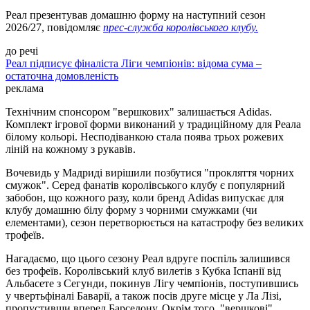
Реал презентував домашню форму на наступний сезон
2026/27, повідомляє
прес-служба королівського клубу.
до речі
Реал підписує фіналіста Ліги чемпіонів: відома сума –
остаточна домовленість
реклама
Технічним спонсором "вершкових" залишається Adidas.
Комплект ігрової форми виконаний у традиційному для Реала
білому кольорі. Несподіванкою стала поява трьох рожевих
ліній на кожному з рукавів.
Вочевидь у Мадриді вирішили позбутися "прокляття чорних
смужок". Серед фанатів королівського клубу є популярний
забобон, що кожного разу, коли бренд Adidas випускає для
клубу домашню білу форму з чорними смужками (чи
елементами), сезон перетворюється на катастрофу
без великих
трофеїв.
Нагадаємо, що цього сезону Реал вдруге поспіль залишився
без трофеїв. Королівський клуб вилетів з Кубка Іспанії від
Альбасете з Сегунди, покинув Лігу чемпіонів, поступившись
у чвертьфіналі Баварії, а також посів друге місце у Ла Лізі,
пропустивши вперед Барселону. Окрім того, "вершкові"