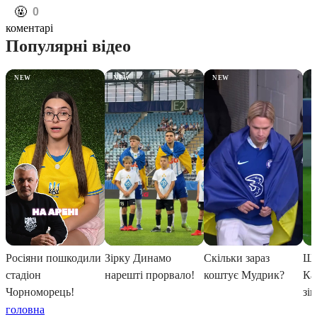
️🤬
0
коментарі
головна