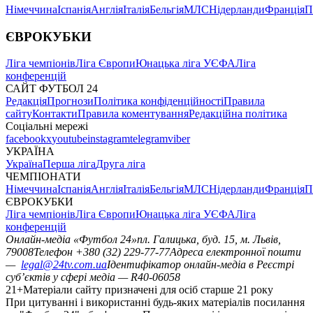
Німеччина
Іспанія
Англія
Італія
Бельгія
МЛС
Нідерланди
Франція
П
ЄВРОКУБКИ
Ліга чемпіонів
Ліга Європи
Юнацька ліга УЄФА
Ліга
конференцій
САЙТ ФУТБОЛ 24
Редакція
Прогнози
Політика конфіденційності
Правила
сайту
Контакти
Правила коментування
Редакційна політика
Соціальні мережі
facebook
x
youtube
instagram
telegram
viber
УКРАЇНА
Україна
Перша ліга
Друга ліга
ЧЕМПІОНАТИ
Німеччина
Іспанія
Англія
Італія
Бельгія
МЛС
Нідерланди
Франція
П
ЄВРОКУБКИ
Ліга чемпіонів
Ліга Європи
Юнацька ліга УЄФА
Ліга
конференцій
Онлайн-медіа «Футбол 24»
пл. Галицька, буд. 15, м. Львів,
79008
Телефон +380 (32) 229-77-77
Адреса електронної пошти
—
legal@24tv.com.ua
Ідентифікатор онлайн-медіа в Реєстрі
суб’єктів у сфері медіа — R40-06058
21+
Матеріали сайту призначені для осіб старше 21 року
При цитуванні і використанні будь-яких матеріалів посилання