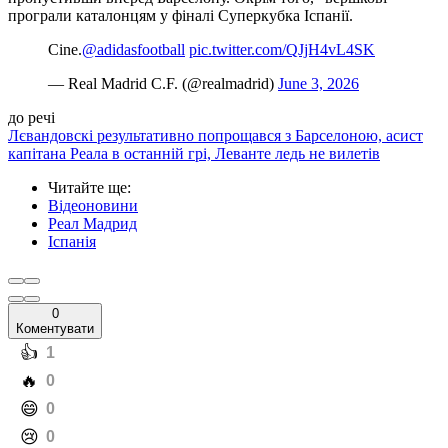
програли каталонцям у фіналі Суперкубка Іспанії.
Cine.
@adidasfootball
pic.twitter.com/QJjH4vL4SK
— Real Madrid C.F. (@realmadrid)
June 3, 2026
до речі
Лєвандовскі результативно попрощався з Барселоною, асист
капітана Реала в останній грі, Леванте ледь не вилетів
Читайте ще
:
Відеоновини
Реал Мадрид
Іспанія
0
Коментувати
️👍
1
️🔥
0
️😄
0
️😢
0