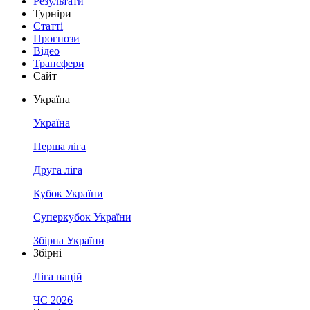
Результати
Турніри
Статті
Прогнози
Відео
Трансфери
Сайт
Україна
Україна
Перша ліга
Друга ліга
Кубок України
Суперкубок України
Збірна України
Збірні
Ліга націй
ЧС 2026