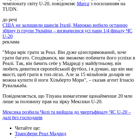
чемпіонату світу U-20, повідомляє
Marca
з посиланням на
TUDN.
до речі
США не залишили шансів Італії, Марокко вибило останню
збірну із групи України – визначилися усі пари 1/4 фіналу ЧС
U-20
реклама
"Мора мріє грати за Реал. Він дуже цілеспрямований, хоче
грати багато. Сподіваюся, ми зможемо побачити його успіхи в
Реалі. Так, він бачить себе у Мадриді у майбутньому, він
любить дивитися європейський футбол, і я думаю, що він має
якості, щоб грати в топ-лігах. Але за 15 мільйонів доларів не
можна купити й ноги Хільберто Мори", – сказав агент Ігнасіо
Рувалькаба.
Повідомляється, що Тіхуана вимагатиме щонайменше 20 млн
лише за половину прав на зірку Мексики U-20.
Мексика розбила Чилі та вийшла до чвертьфіналу ЧС U-20 –
далі без господарів
Читайте ще
:
Трансфери Реал Мадрид