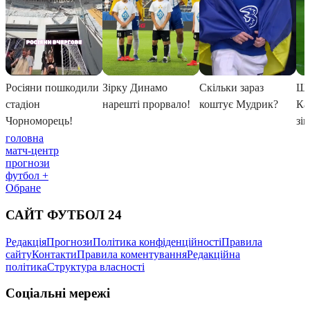
головна
матч-центр
прогнози
футбол +
Обране
САЙТ ФУТБОЛ 24
Редакція
Прогнози
Політика конфіденційності
Правила
сайту
Контакти
Правила коментування
Редакційна
політика
Структура власності
Соціальні мережі