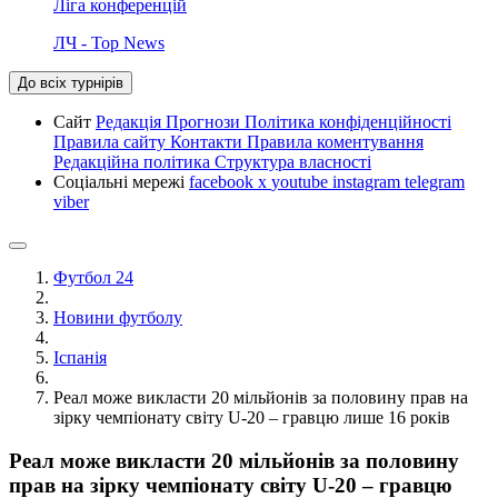
Ліга конференцій
ЛЧ - Top News
До всіх турнірів
Сайт
Редакція
Прогнози
Політика конфіденційності
Правила сайту
Контакти
Правила коментування
Редакційна політика
Структура власності
Соціальні мережі
facebook
x
youtube
instagram
telegram
viber
Футбол 24
Новини футболу
Іспанія
Реал може викласти 20 мільйонів за половину прав на
зірку чемпіонату світу U-20 – гравцю лише 16 років
Реал може викласти 20 мільйонів за половину
прав на зірку чемпіонату світу U-20 – гравцю