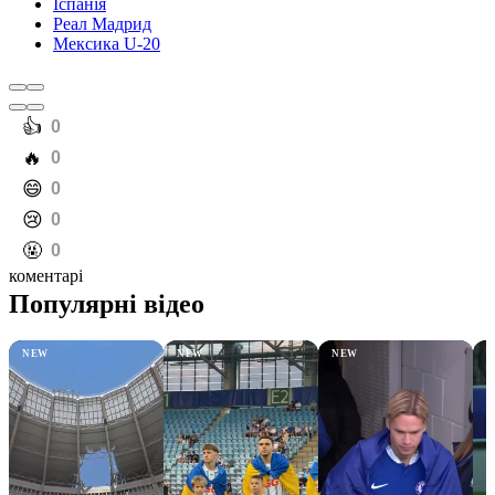
Іспанія
Реал Мадрид
Мексика U-20
️👍
0
️🔥
0
️😄
0
️😢
0
️🤬
0
коментарі