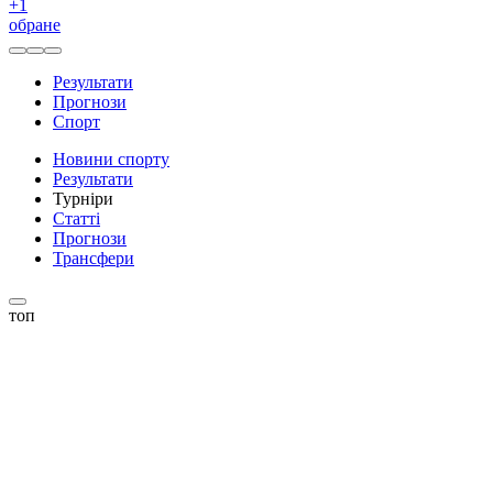
+
1
обране
Результати
Прогнози
Спорт
Новини спорту
Результати
Турніри
Статті
Прогнози
Трансфери
топ