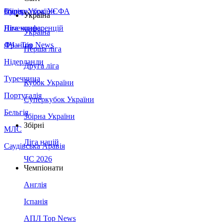
Збірна України
Італія
Суперкубок УЄФА
Україна
Німеччина
Ліга конференцій
Україна
Франція
ЛЧ - Top News
Перша ліга
Нідерланди
Друга ліга
Туреччина
Кубок України
Португалія
Суперкубок України
Бельгія
Збірна України
Збірні
МЛС
Ліга націй
Саудівська Аравія
ЧС 2026
Чемпіонати
Англія
Іспанія
АПЛ Top News