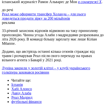
іспанський журналіст Рамон Альварес де Мон
в соцмережі X
.
до речі
Реал може оформити трансфер Холанда – для цього
доведеться продати зірку за 200 мільйонів
реклама
33-річний захисник відповів відмовою на таку принизливу
пропозицію. Чинна угода Алаби з мадридцями розрахована до
літа 2026 року. В команді більшу зарплату має лише Кіліан
Мбаппе.
Додамо, що австрієць останні кілька сезонів страждає від
травм і розчарував Реал після свого переходу на правах
вільного агента з Баварії у 2021 році.
Луніна закрили у золотій клітці – у клубі українського
голкіпера заховався росіянин
Читайте ще
:
Іспанія
Хабі Алонсо
Давід Алаба
Реал Мадрид
футбольні фінанси