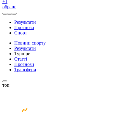
+
1
обране
Результати
Прогнози
Спорт
Новини спорту
Результати
Турніри
Статті
Прогнози
Трансфери
топ