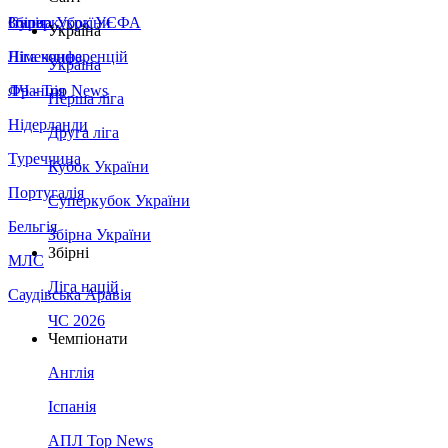
Збірна України
Італія
Суперкубок УЄФА
Україна
Німеччина
Ліга конференцій
Україна
Франція
ЛЧ - Top News
Перша ліга
Нідерланди
Друга ліга
Туреччина
Кубок України
Португалія
Суперкубок України
Бельгія
Збірна України
Збірні
МЛС
Ліга націй
Саудівська Аравія
ЧС 2026
Чемпіонати
Англія
Іспанія
АПЛ Top News