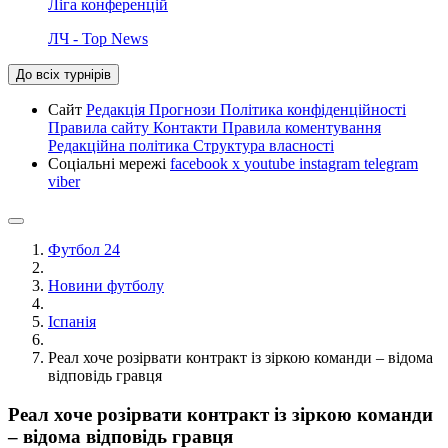
Ліга конференцій
ЛЧ - Top News
До всіх турнірів
Сайт
Редакція
Прогнози
Політика конфіденційності
Правила сайту
Контакти
Правила коментування
Редакційна політика
Структура власності
Соціальні мережі
facebook
x
youtube
instagram
telegram
viber
Футбол 24
Новини футболу
Іспанія
Реал хоче розірвати контракт із зіркою команди – відома
відповідь гравця
Реал хоче розірвати контракт із зіркою команди
– відома відповідь гравця