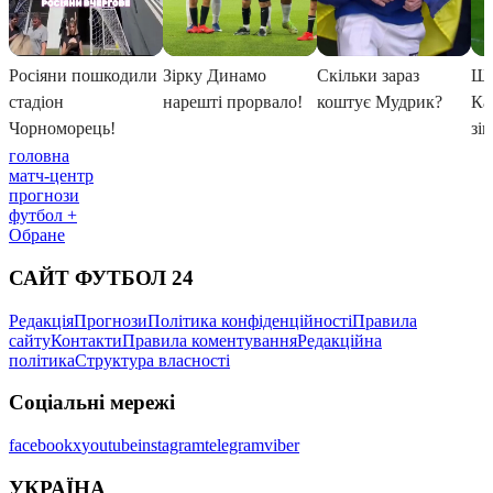
головна
матч-центр
прогнози
футбол +
Обране
САЙТ ФУТБОЛ 24
Редакція
Прогнози
Політика конфіденційності
Правила
сайту
Контакти
Правила коментування
Редакційна
політика
Структура власності
Соціальні мережі
facebook
x
youtube
instagram
telegram
viber
УКРАЇНА