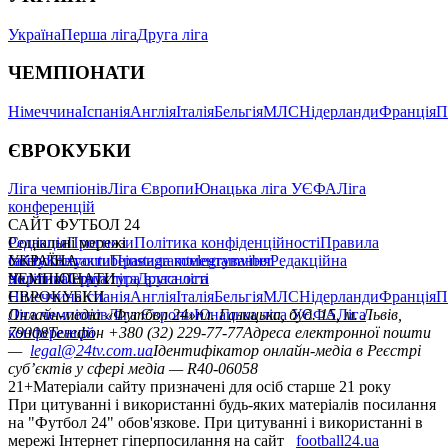
Україна
Перша ліга
Друга ліга
ЧЕМПІОНАТИ
Німеччина
Іспанія
Англія
Італія
Бельгія
МЛС
Нідерланди
Франція
П
ЄВРОКУБКИ
Ліга чемпіонів
Ліга Європи
Юнацька ліга УЄФА
Ліга
конференцій
САЙТ ФУТБОЛ 24
Редакція
Соціальні мережі
Прогнози
Політика конфіденційності
Правила
сайту
facebook
УКРАЇНА
Контакти
x
youtube
Правила коментування
instagram
telegram
viber
Редакційна
політика
Україна
ЧЕМПІОНАТИ
Перша ліга
Структура власності
Друга ліга
Німеччина
ЄВРОКУБКИ
Іспанія
Англія
Італія
Бельгія
МЛС
Нідерланди
Франція
П
Ліга чемпіонів
Онлайн-медіа «Футбол 24»
Ліга Європи
Юнацька ліга УЄФА
пл. Галицька, буд. 15, м. Львів,
Ліга
конференцій
79008
Телефон +380 (32) 229-77-77
Адреса електронної пошти
—
legal@24tv.com.ua
Ідентифікатор онлайн-медіа в Реєстрі
суб’єктів у сфері медіа — R40-06058
21+
Матеріали сайту призначені для осіб старше 21 року
При цитуванні і використанні будь-яких матеріалів посилання
на "Футбол 24" обов'язкове. При цитуванні і використанні в
мережі Інтернет гіперпосилання на сайт
football24.ua