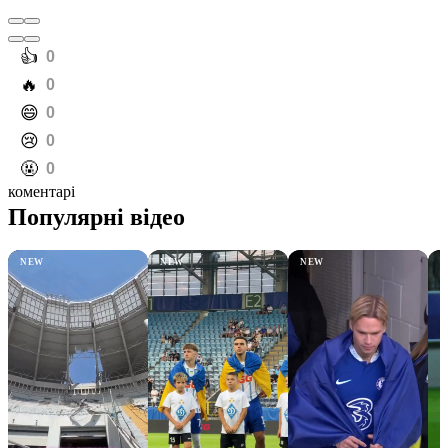
️👍
0
️🔥
0
️😄
0
️😢
0
️🤬
0
коментарі