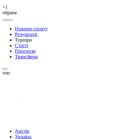
+
1
обране
Новини спорту
Результати
Турніри
Статті
Прогнози
Трансфери
топ
Англія
Україна