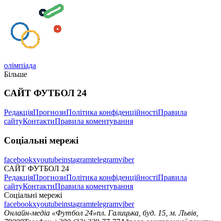
олімпіада
Більше
САЙТ ФУТБОЛ 24
Редакція
Прогнози
Політика конфіденційності
Правила
сайту
Контакти
Правила коментування
Соціальні мережі
facebook
x
youtube
instagram
telegram
viber
САЙТ ФУТБОЛ 24
Редакція
Прогнози
Політика конфіденційності
Правила
сайту
Контакти
Правила коментування
Соціальні мережі
facebook
x
youtube
instagram
telegram
viber
Онлайн-медіа «Футбол 24»
пл. Галицька, буд. 15, м. Львів,