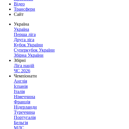
Відео
Трансфери
Сайт
Україна
Україна
Перша ліга
Друга ліга
Кубок України
Суперкубок України
Збірна України
Збірні
Ліга націй
ЧС 2026
Чемпіонати
Англія
Іспанія
Італія
Німеччина
Франція
Нідерланди
Туреччина
Португалія
Бельгія
МЛС