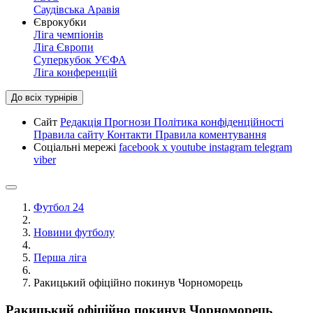
Саудівська Аравія
Єврокубки
Ліга чемпіонів
Ліга Європи
Суперкубок УЄФА
Ліга конференцій
До всіх турнірів
Сайт
Редакція
Прогнози
Політика конфіденційності
Правила сайту
Контакти
Правила коментування
Соціальні мережі
facebook
x
youtube
instagram
telegram
viber
Футбол 24
Новини футболу
Перша ліга
Ракицький офіційно покинув Чорноморець
Ракицький офіційно покинув Чорноморець