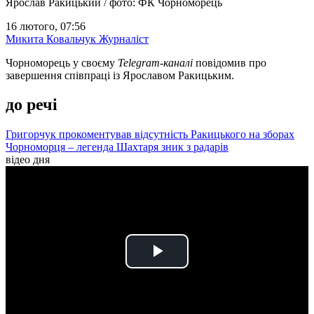
Ярослав Ракицький / фото: ФК Чорноморець
16 лютого, 07:56
Микита Ковальчук
Журналіст
Чорноморець у своєму
Telegram-каналі
повідомив про
завершення співпраці із Ярославом Ракицьким.
до речі
Григорчук прокоментував відсутність Ракицького на зборах
Чорноморця – легенда Шахтаря зник з радарів
відео дня
Play
Video