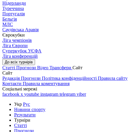
Нідерланди
Туреччина
Португалія
Бельгія
МЛС
Саудівська Аравія
Єврокубки
Ліга чемпіонів
Ліга Європи
Суперкубок УЄФА
Ліга конференцій
До всіх турнірів
Статті
Прогнози
Відео
Трансфери
Сайт
Сайт
Редакція
Прогнози
Політика конфіденційності
Правила сайту
Контакти
Правила коментування
Соціальні мережі
facebook
x
youtube
instagram
telegram
viber
Укр
Рус
Новини спорту
Результати
Турніри
Статті
Прогнози