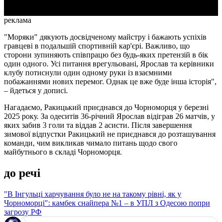
реклама
"Моряки" дякують досвідченому майстру і бажають успіхів
гравцеві в подальшій спортивній кар'єрі. Важливо, що
сторони зупиняють співпрацю без будь-яких претензій в бік
один одного. Усі питання врегульовані, Ярослав та керівники
клубу потиснули один одному руки із взаємними
побажаннями нових перемог. Однак це вже буде інша історія",
– йдеться у дописі.
Нагадаємо, Ракицький приєднався до Чорноморця у березні
2025 року. За одеситів 36-річний Ярослав відіграв 26 матчів, у
яких забив 3 голи та віддав 2 асисти. Після завершення
зимової відпустки Ракицький не приєднався до розташування
команди, чим викликав чимало питань щодо свого
майбутнього в складі Чорноморця.
до речі
"В Інгульці харчування було не на такому рівні, як у
Чорноморці": камбек снайпера №1 – в УПЛ з Одесою попри
загрозу РФ