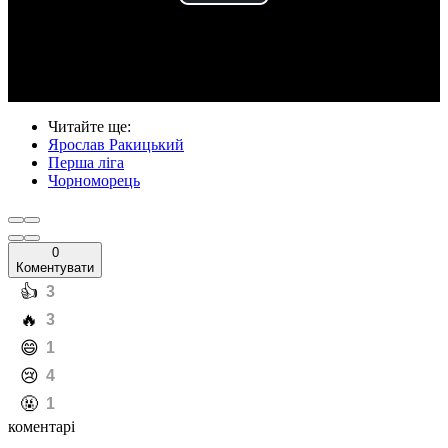
Play
Video
Читайте ще
:
Ярослав Ракицький
Перша ліга
Чорноморець
0
Коментувати
️👍
3
️🔥
3
️😄
1
️😢
4
️🤬
1
коментарі