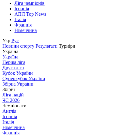
Ліга чемпіонів
Іспанія
АПЛ Top News
Італія
Франція
Німеччина
Укр
Рус
Новини спорту
Результати
Турніри
Україна
Україна
Перша ліга
Друга ліга
Кубок України
Суперкубок України
Збірна України
Збірні
Ліга націй
ЧС 2026
Чемпіонати
Англія
Іспанія
Італія
Німеччина
Франція