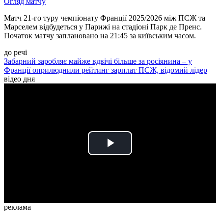
Огляд матчу
Матч 21-го туру чемпіонату Франції 2025/2026 між ПСЖ та
Марселем відбудеться у Парижі на стадіоні Парк де Пренс.
Початок матчу заплановано на 21:45 за київським часом.
до речі
Забарний заробляє майже вдвічі більше за росіянина – у
Франції оприлюднили рейтинг зарплат ПСЖ, відомий лідер
відео дня
Play
Video
реклама