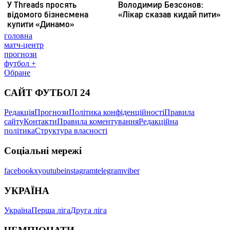
головна
матч-центр
прогнози
футбол +
Обране
САЙТ ФУТБОЛ 24
Редакція
Прогнози
Політика конфіденційності
Правила
сайту
Контакти
Правила коментування
Редакційна
політика
Структура власності
Соціальні мережі
facebook
x
youtube
instagram
telegram
viber
УКРАЇНА
Україна
Перша ліга
Друга ліга