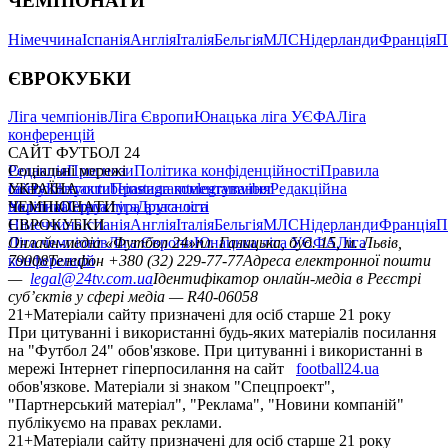
ЧЕМПІОНАТИ
Німеччина
Іспанія
Англія
Італія
Бельгія
МЛС
Нідерланди
Франція
П
ЄВРОКУБКИ
Ліга чемпіонів
Ліга Європи
Юнацька ліга УЄФА
Ліга
конференцій
САЙТ ФУТБОЛ 24
Редакція
Соціальні мережі
Прогнози
Політика конфіденційності
Правила
сайту
facebook
УКРАЇНА
Контакти
x
youtube
Правила коментування
instagram
telegram
viber
Редакційна
політика
Україна
ЧЕМПІОНАТИ
Перша ліга
Структура власності
Друга ліга
Німеччина
ЄВРОКУБКИ
Іспанія
Англія
Італія
Бельгія
МЛС
Нідерланди
Франція
П
Ліга чемпіонів
Онлайн-медіа «Футбол 24»
Ліга Європи
Юнацька ліга УЄФА
пл. Галицька, буд. 15, м. Львів,
Ліга
конференцій
79008
Телефон +380 (32) 229-77-77
Адреса електронної пошти
—
legal@24tv.com.ua
Ідентифікатор онлайн-медіа в Реєстрі
суб’єктів у сфері медіа — R40-06058
21+
Матеріали сайту призначені для осіб старше 21 року
При цитуванні і використанні будь-яких матеріалів посилання
на "Футбол 24" обов'язкове. При цитуванні і використанні в
мережі Інтернет гіперпосилання на сайт
football24.ua
обов'язкове. Матеріали зі знаком "Спецпроект",
"Партнерський матеріал", "Реклама", "Новини компаній"
публікуємо на правах реклами.
21+
Матеріали сайту призначені для осіб старше 21 року