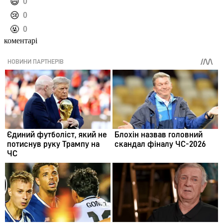
️😄
0
️😢
0
️🤬
0
коментарі