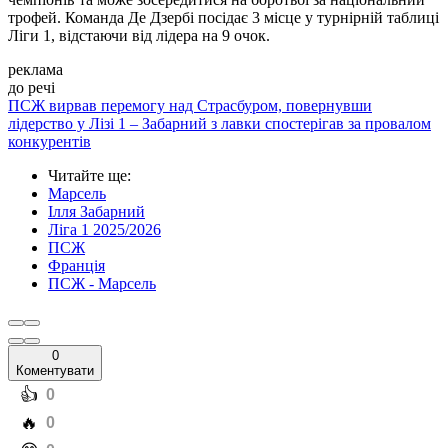
трофей. Команда Де Дзербі посідає 3 місце у турнірній таблиці
Ліги 1, відстаючи від лідера на 9 очок.
реклама
до речі
ПСЖ вирвав перемогу над Страсбуром, повернувши
лідерство у Лізі 1 – Забарний з лавки спостерігав за провалом
конкурентів
Читайте ще
:
Марсель
Ілля Забарний
Ліга 1 2025/2026
ПСЖ
Франція
ПСЖ - Марсель
0
Коментувати
️👍
0
️🔥
0