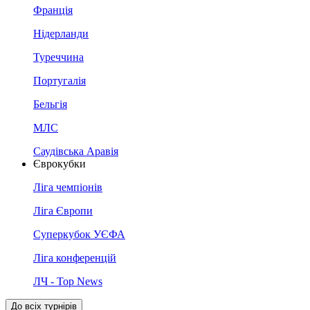
Франція
Нідерланди
Туреччина
Португалія
Бельгія
МЛС
Саудівська Аравія
Єврокубки
Ліга чемпіонів
Ліга Європи
Суперкубок УЄФА
Ліга конференцій
ЛЧ - Top News
До всіх турнірів