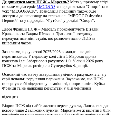
Де дивитися матч ПСЖ – Марсель?
Матч у прямому ефірі
покаже медіасервіс
MEGOGO
за передплатами "Спорт" та в
усіх "MEGOPACK". Трансляція поєдинку також буде
доступна до перегляду на телеканалі "MEGOGO Футбол
Перший" та у підрозділі "Футбол" у розділі "Спорт".
Дербі Франції ПСЖ – Марсель прокоментують Віталій
Кравченко та Вадим Шевякін. Трансляції поєдинку
передуватиме міні-студія, що розпочнеться о 21:15 за
київським часом.
Зазначимо, що у сезоні 2025/2026 команди вже двічі
перетиналися. У першому колі Ліги 1 Марсель здолав
колектив Іллі Забарного з рахунком 1:0. У січні 2026 року
ПСЖ та Марсель розіграли Суперкубок Франції.
Основний час матчу завершився унічию з рахунком 2:2, а у
серії пенальті гору взяли парижани. Зауважимо, що ПСЖ
повернув собі лідерство у чемпіонаті, попри виліт з Кубка
Франції та не найкращі результати у Лізі чемпіонів.
відео дня
Відрив ПСЖ від найближчого переслідувача, Ланса, складає
всього лише 2 залікових пункти. Марсель же ж вилетів з Ліги
чемпіонів та може зосередитися на боротьбі за національний