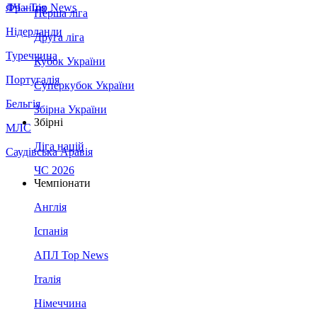
Франція
ЛЧ - Top News
Перша ліга
Нідерланди
Друга ліга
Туреччина
Кубок України
Португалія
Суперкубок України
Бельгія
Збірна України
Збірні
МЛС
Ліга націй
Саудівська Аравія
ЧС 2026
Чемпіонати
Англія
Іспанія
АПЛ Top News
Італія
Німеччина