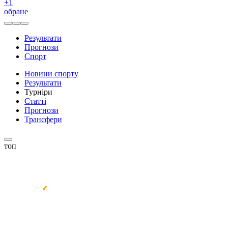
+
1
обране
Результати
Прогнози
Спорт
Новини спорту
Результати
Турніри
Статті
Прогнози
Трансфери
топ