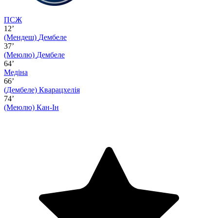
ПСЖ
12’
(Мендеш)
Дембеле
37’
(Меюлю)
Дембеле
64’
Медіна
66’
(Дембеле)
Кварацхелія
74’
(Меюлю)
Кан-Ін