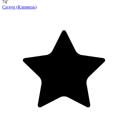
74’
Сидун
(Климець)