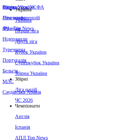
Збірна України
Італія
Суперкубок УЄФА
Україна
Німеччина
Ліга конференцій
Україна
Франція
ЛЧ - Top News
Перша ліга
Нідерланди
Друга ліга
Туреччина
Кубок України
Португалія
Суперкубок України
Бельгія
Збірна України
Збірні
МЛС
Ліга націй
Саудівська Аравія
ЧС 2026
Чемпіонати
Англія
Іспанія
АПЛ Top News