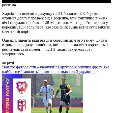
реклама
Харків'яни повели в рахунку на 21-й хвилині. Забергджа
отримав довгу передачу від Проценка, втік фактично віч-на-
віч і потужно пробив – 1:0! Мартинюк міг подвоїти перевагу,
перекинувши голкіпера, але захисник зумів встигнути вибити
м'яч з лінії воріт.
Однак, Епіцентр відігрався в середині другого тайму. Сидун
отримав передачу з глибини, вийшов віч-на-віч з воротарем і
реалізував свій момент – 1:1! З таким рахунком гра і
завершилась.
до речі
"Багато футболістів – каблуки": Бартуловіч озвучив фразу, яка
найбільше "заводить" гравців і назвав топ-3 українців