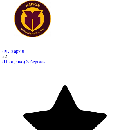
ФК Харків
22’
(Проценко)
Забергджа