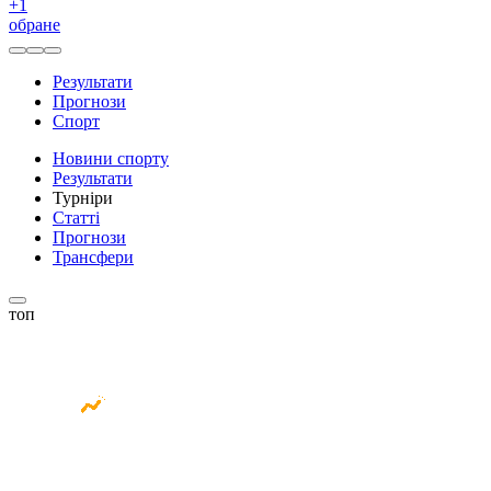
+
1
обране
Результати
Прогнози
Спорт
Новини спорту
Результати
Турніри
Статті
Прогнози
Трансфери
топ