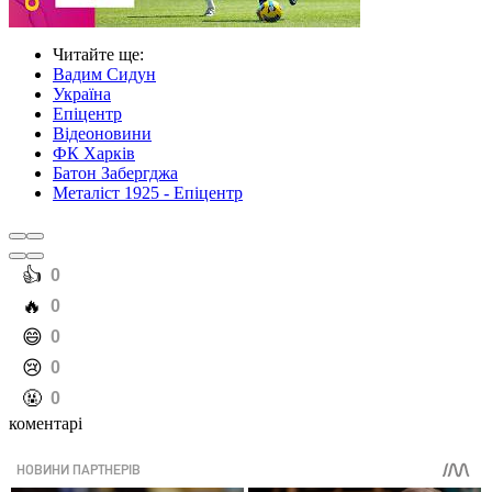
Читайте ще
:
Вадим Сидун
Україна
Епіцентр
Відеоновини
ФК Харків
Батон Забергджа
Металіст 1925 - Епіцентр
️👍
0
️🔥
0
️😄
0
️😢
0
️🤬
0
коментарі