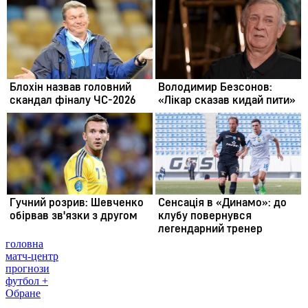
головна
матч-центр
прогнози
футбол +
Обране