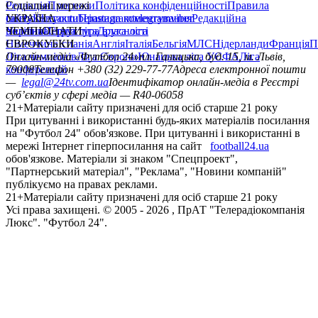
Редакція
Соціальні мережі
Прогнози
Політика конфіденційності
Правила
сайту
facebook
УКРАЇНА
Контакти
x
youtube
Правила коментування
instagram
telegram
viber
Редакційна
політика
Україна
ЧЕМПІОНАТИ
Перша ліга
Структура власності
Друга ліга
Німеччина
ЄВРОКУБКИ
Іспанія
Англія
Італія
Бельгія
МЛС
Нідерланди
Франція
П
Ліга чемпіонів
Онлайн-медіа «Футбол 24»
Ліга Європи
Юнацька ліга УЄФА
пл. Галицька, буд. 15, м. Львів,
Ліга
конференцій
79008
Телефон +380 (32) 229-77-77
Адреса електронної пошти
—
legal@24tv.com.ua
Ідентифікатор онлайн-медіа в Реєстрі
суб’єктів у сфері медіа — R40-06058
21+
Матеріали сайту призначені для осіб старше 21 року
При цитуванні і використанні будь-яких матеріалів посилання
на "Футбол 24" обов'язкове. При цитуванні і використанні в
мережі Інтернет гіперпосилання на сайт
football24.ua
обов'язкове. Матеріали зі знаком "Спецпроект",
"Партнерський матеріал", "Реклама", "Новини компаній"
публікуємо на правах реклами.
21+
Матеріали сайту призначені для осіб старше 21 року
Усi права захищенi. © 2005 -
2026
, ПрАТ "Телерадіокомпанія
Люкс". "Футбол 24".