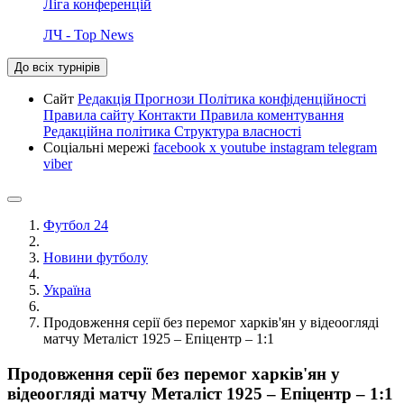
Ліга конференцій
ЛЧ - Top News
До всіх турнірів
Сайт
Редакція
Прогнози
Політика конфіденційності
Правила сайту
Контакти
Правила коментування
Редакційна політика
Структура власності
Соціальні мережі
facebook
x
youtube
instagram
telegram
viber
Футбол 24
Новини футболу
Україна
Продовження серії без перемог харків'ян у відеоогляді
матчу Металіст 1925 – Епіцентр – 1:1
Продовження серії без перемог харків'ян у
відеоогляді матчу Металіст 1925 – Епіцентр – 1:1