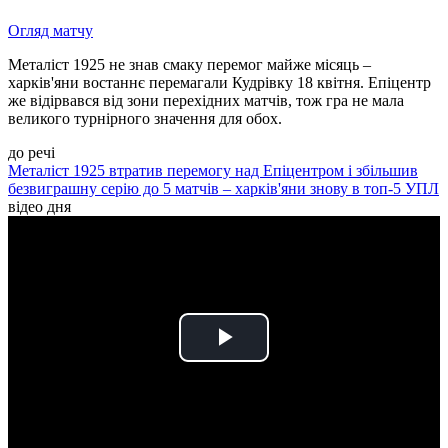
Огляд матчу
Металіст 1925 не знав смаку перемог майже місяць –
харків'яни востаннє перемагали Кудрівку 18 квітня. Епіцентр
же відірвався від зони перехідних матчів, тож гра не мала
великого турнірного значення для обох.
до речі
Металіст 1925 втратив перемогу над Епіцентром і збільшив
безвиграшну серію до 5 матчів – харків'яни знову в топ-5 УПЛ
відео дня
Play
Video