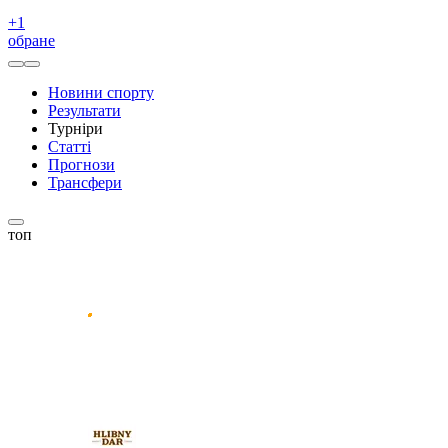
+
1
обране
Новини спорту
Результати
Турніри
Статті
Прогнози
Трансфери
топ