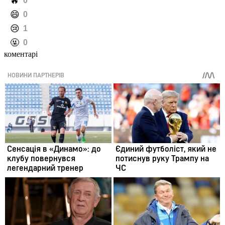
️🔥
0
️😄
0
️😢
1
️🤬
0
коментарі