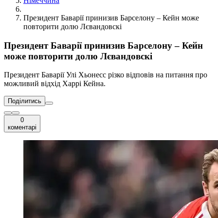
Німеччина
Президент Баварії принизив Барселону – Кейн може
повторити долю Лєвандовскі
Президент Баварії принизив Барселону – Кейн
може повторити долю Лєвандовскі
Президент Баварії Улі Хьонесс різко відповів на питання про
можливий відхід Харрі Кейна.
Поділитись
0
коментарі