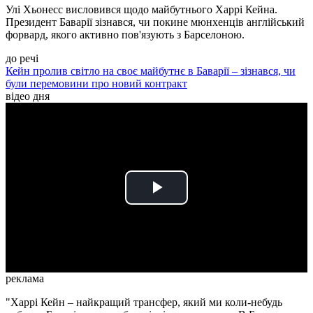
Улі Хьонесс висловився щодо майбутнього Харрі Кейна.
Президент Баварії зізнався, чи покине мюнхенців англійський
форвард, якого активно пов'язують з Барселоною.
до речі
Кейн пролив світло на своє майбутнє в Баварії – зізнався, чи
були перемовини про новий контракт
відео дня
Play
Video
реклама
"Харрі Кейн – найкращий трансфер, який ми коли-небудь