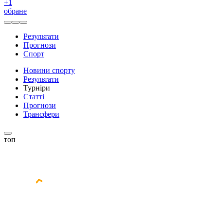
+
1
обране
Результати
Прогнози
Спорт
Новини спорту
Результати
Турніри
Статті
Прогнози
Трансфери
топ