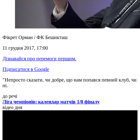
Фікрет Орман / ФК Бешикташ
11 грудня 2017, 17:00
Дізнавайся про перемоги першим.
Підписатися в Google
"Непросто сказати, чи добре, що нам попався певний клуб, чи
ні.
до речі
Ліга чемпіонів: календар матчів 1/8 фіналу
відео дня