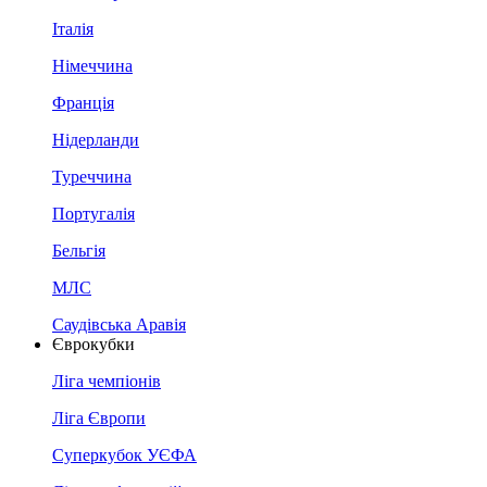
Італія
Німеччина
Франція
Нідерланди
Туреччина
Португалія
Бельгія
МЛС
Саудівська Аравія
Єврокубки
Ліга чемпіонів
Ліга Європи
Суперкубок УЄФА