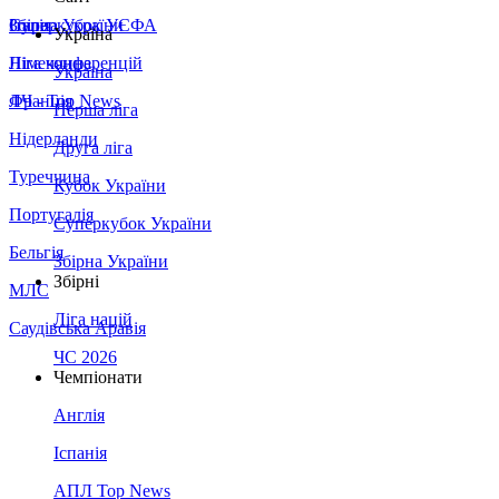
Збірна України
Італія
Суперкубок УЄФА
Україна
Німеччина
Ліга конференцій
Україна
Франція
ЛЧ - Top News
Перша ліга
Нідерланди
Друга ліга
Туреччина
Кубок України
Португалія
Суперкубок України
Бельгія
Збірна України
Збірні
МЛС
Ліга націй
Саудівська Аравія
ЧС 2026
Чемпіонати
Англія
Іспанія
АПЛ Top News