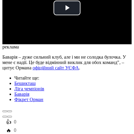
Play
Video
реклама
Баварія – дуже сильний клуб, але і ми не солодка булочка. У
мене є надії. Це буде відмінний виклик для обох команд", –
цитує Ормана
офіційний сайт УЄФА
.
Читайте ще
:
Бешикташ
Ліга чемпіонів
Баварія
Фікрет Орман
️👍
0
️🔥
0