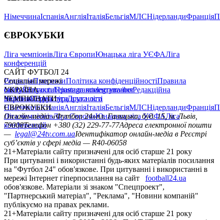
Німеччина
Іспанія
Англія
Італія
Бельгія
МЛС
Нідерланди
Франція
П
ЄВРОКУБКИ
Ліга чемпіонів
Ліга Європи
Юнацька ліга УЄФА
Ліга
конференцій
САЙТ ФУТБОЛ 24
Редакція
Соціальні мережі
Прогнози
Політика конфіденційності
Правила
сайту
facebook
УКРАЇНА
Контакти
x
youtube
Правила коментування
instagram
telegram
viber
Редакційна
політика
Україна
ЧЕМПІОНАТИ
Перша ліга
Структура власності
Друга ліга
Німеччина
ЄВРОКУБКИ
Іспанія
Англія
Італія
Бельгія
МЛС
Нідерланди
Франція
П
Ліга чемпіонів
Онлайн-медіа «Футбол 24»
Ліга Європи
Юнацька ліга УЄФА
пл. Галицька, буд. 15, м. Львів,
Ліга
конференцій
79008
Телефон +380 (32) 229-77-77
Адреса електронної пошти
—
legal@24tv.com.ua
Ідентифікатор онлайн-медіа в Реєстрі
суб’єктів у сфері медіа — R40-06058
21+
Матеріали сайту призначені для осіб старше 21 року
При цитуванні і використанні будь-яких матеріалів посилання
на "Футбол 24" обов'язкове. При цитуванні і використанні в
мережі Інтернет гіперпосилання на сайт
football24.ua
обов'язкове. Матеріали зі знаком "Спецпроект",
"Партнерський матеріал", "Реклама", "Новини компаній"
публікуємо на правах реклами.
21+
Матеріали сайту призначені для осіб старше 21 року