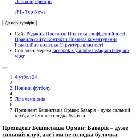
Ліга конференцій
ЛЧ - Top News
До всіх турнірів
Сайт
Редакція
Прогнози
Політика конфіденційності
Правила сайту
Контакти
Правила коментування
Редакційна політика
Структура власності
Соціальні мережі
facebook
x
youtube
instagram
telegram
viber
Футбол 24
Новини футболу
Ліга чемпіонів
Президент Бешикташа Орман: Баварія – дуже сильний
клуб, але і ми не солодка булочка
Президент Бешикташа Орман: Баварія – дуже
сильний клуб, але і ми не солодка булочка