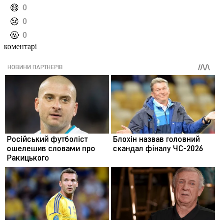
️😄
0
️😢
0
️🤬
0
коментарі