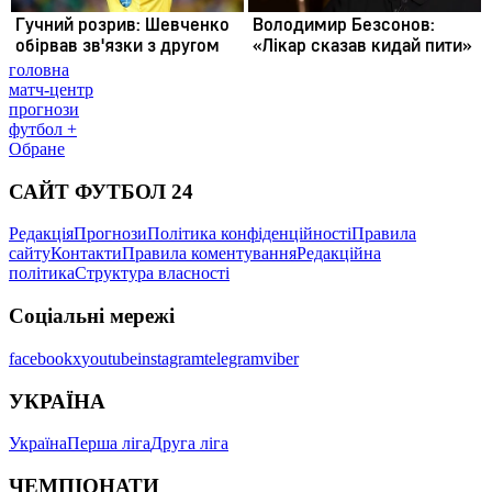
головна
матч-центр
прогнози
футбол +
Обране
САЙТ ФУТБОЛ 24
Редакція
Прогнози
Політика конфіденційності
Правила
сайту
Контакти
Правила коментування
Редакційна
політика
Структура власності
Соціальні мережі
facebook
x
youtube
instagram
telegram
viber
УКРАЇНА
Україна
Перша ліга
Друга ліга
ЧЕМПІОНАТИ