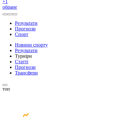
+
1
обране
Результати
Прогнози
Спорт
Новини спорту
Результати
Турніри
Статті
Прогнози
Трансфери
топ