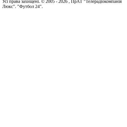
Усi права захищенi. © 2005 -
2026
, ПрАТ "Телерадіокомпанія
Люкс". "Футбол 24".