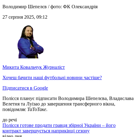
Володимир Шепелєв / фото: ФК Олександрія
27 серпня 2025, 09:12
Микита Ковальчук
Журналіст
Хочеш бачити наші футбольні новини частіше?
Підписатися в Google
Полісся планує підписати Володимира Шепелєва, Владислава
Велетня та Луізао до завершення трансферного вікна,
повідомляє
ТаТоТаке
.
до речі
Полісся готове продати гравця збірної України – його
контракт завершується наприкінці сезону
відео дня