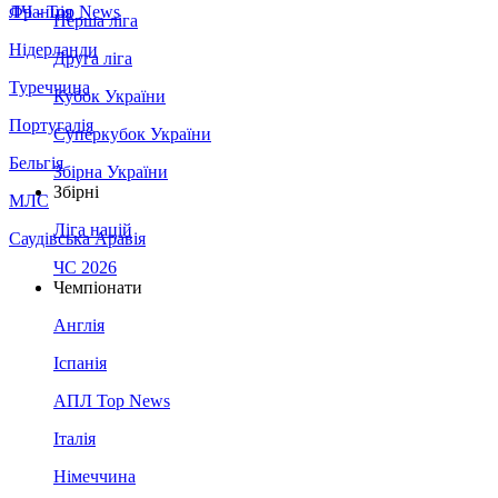
Франція
ЛЧ - Top News
Перша ліга
Нідерланди
Друга ліга
Туреччина
Кубок України
Португалія
Суперкубок України
Бельгія
Збірна України
Збірні
МЛС
Ліга націй
Саудівська Аравія
ЧС 2026
Чемпіонати
Англія
Іспанія
АПЛ Top News
Італія
Німеччина