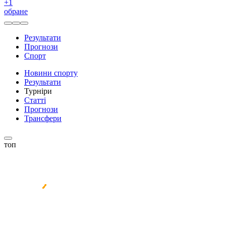
+
1
обране
Результати
Прогнози
Спорт
Новини спорту
Результати
Турніри
Статті
Прогнози
Трансфери
топ