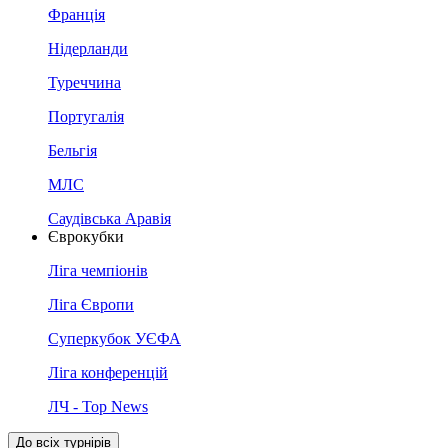
Франція
Нідерланди
Туреччина
Португалія
Бельгія
МЛС
Саудівська Аравія
Єврокубки
Ліга чемпіонів
Ліга Європи
Суперкубок УЄФА
Ліга конференцій
ЛЧ - Top News
До всіх турнірів