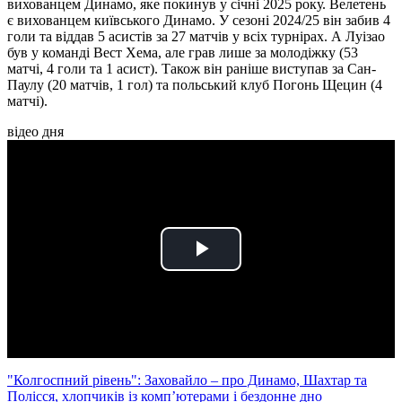
вихованцем Динамо, яке покинув у січні 2025 року. Велетень
є вихованцем київського Динамо. У сезоні 2024/25 він забив 4
голи та віддав 5 асистів за 27 матчів у всіх турнірах. А Луізао
був у команді Вест Хема, але грав лише за молодіжку (53
матчі, 4 голи та 1 асист). Також він раніше виступав за Сан-
Паулу (20 матчів, 1 гол) та польський клуб Погонь Щецин (4
матчі).
відео дня
Play
Video
"Колгоспний рівень": Заховайло – про Динамо, Шахтар та
Полісся, хлопчиків із комп’ютерами і бездонне дно