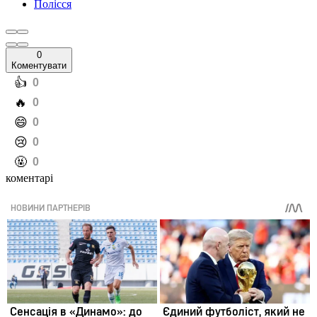
Полісся
0
Коментувати
️👍
0
️🔥
0
️😄
0
️😢
0
️🤬
0
коментарі