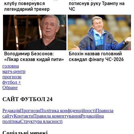
головна
матч-центр
прогнози
футбол +
Обране
САЙТ ФУТБОЛ 24
Редакція
Прогнози
Політика конфіденційності
Правила
сайту
Контакти
Правила коментування
Редакційна
політика
Структура власності
Соціальні мережі