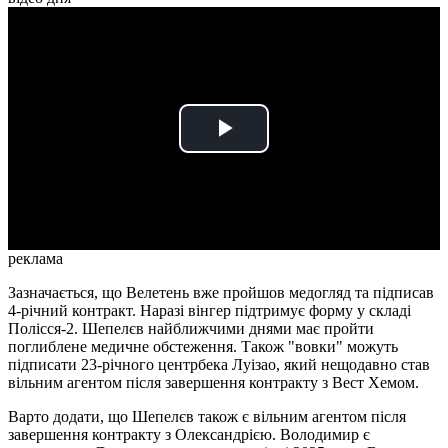
Play
Video
реклама
Зазначається, що Велетень вже пройшов медогляд та підписав
4-річний контракт. Наразі вінгер підтримує форму у складі
Полісся-2. Шепелєв найближчими днями має пройти
поглиблене медичне обстеження. Також "вовки" можуть
підписати 23-річного центрбека Луізао, який нещодавно став
вільним агентом після завершення контракту з Вест Хемом.
Варто додати, що Шепелєв також є вільним агентом після
завершення контракту з Олександрією. Володимир є