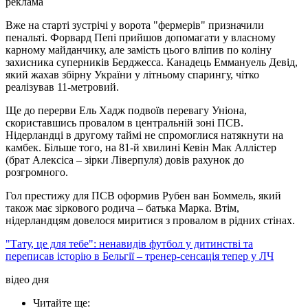
реклама
Вже на старті зустрічі у ворота "фермерів" призначили
пенальті. Форвард Пепі прийшов допомагати у власному
карному майданчику, але замість цього вліпив по коліну
захисника суперників Берджесса. Канадець Еммануель Девід,
який жахав збірну України у літньому спарингу, чітко
реалізував 11-метровий.
Ще до перерви Ель Хадж подвоїв перевагу Уніона,
скориставшись провалом в центральній зоні ПСВ.
Нідерландці в другому таймі не спромоглися натякнути на
камбек. Більше того, на 81-й хвилині Кевін Мак Аллістер
(брат Алексіса – зірки Ліверпуля) довів рахунок до
розгромного.
Гол престижу для ПСВ оформив Рубен ван Боммель, який
також має зіркового родича – батька Марка. Втім,
нідерландцям довелося миритися з провалом в рідних стінах.
"Тату, це для тебе": ненавидів футбол у дитинстві та
переписав історію в Бельгії – тренер-сенсація тепер у ЛЧ
відео дня
Читайте ще
: