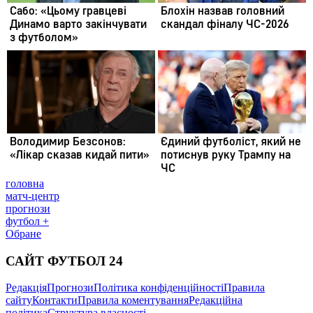
головна
матч-центр
прогнози
футбол +
Обране
САЙТ ФУТБОЛ 24
Редакція
Прогнози
Політика конфіденційності
Правила
сайту
Контакти
Правила коментування
Редакційна
політика
Структура власності