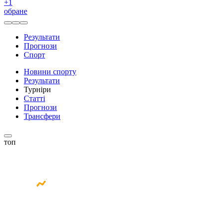
+
1
обране
Результати
Прогнози
Спорт
Новини спорту
Результати
Турніри
Статті
Прогнози
Трансфери
топ