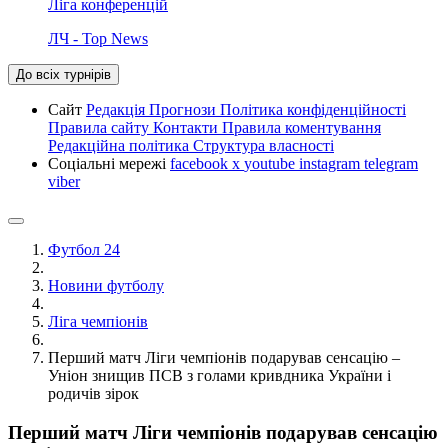
Ліга конференцій
ЛЧ - Top News
До всіх турнірів
Сайт
Редакція
Прогнози
Політика конфіденційності
Правила сайту
Контакти
Правила коментування
Редакційна політика
Структура власності
Соціальні мережі
facebook
x
youtube
instagram
telegram
viber
Футбол 24
Новини футболу
Ліга чемпіонів
Перший матч Ліги чемпіонів подарував сенсацію –
Уніон знищив ПСВ з голами кривдника України і
родичів зірок
Перший матч Ліги чемпіонів подарував сенсацію