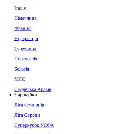
Італія
Німеччина
Франція
Нідерланди
Туреччина
Португалія
Бельгія
МЛС
Саудівська Аравія
Єврокубки
Ліга чемпіонів
Ліга Європи
Суперкубок УЄФА