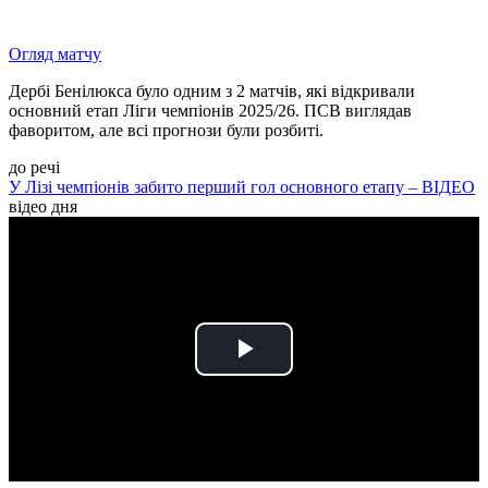
Огляд матчу
Дербі Бенілюкса було одним з 2 матчів, які відкривали
основний етап Ліги чемпіонів 2025/26. ПСВ виглядав
фаворитом, але всі прогнози були розбиті.
до речі
У Лізі чемпіонів забито перший гол основного етапу – ВІДЕО
відео дня
Play
Video