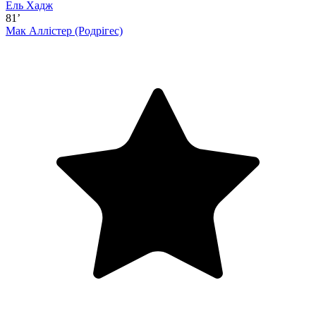
Ель Хадж
81’
Мак Аллістер
(Родрігес)