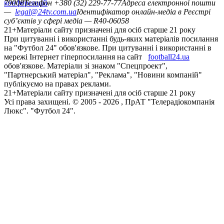
конференцій
79008
Телефон +380 (32) 229-77-77
Адреса електронної пошти
—
legal@24tv.com.ua
Ідентифікатор онлайн-медіа в Реєстрі
суб’єктів у сфері медіа — R40-06058
21+
Матеріали сайту призначені для осіб старше 21 року
При цитуванні і використанні будь-яких матеріалів посилання
на "Футбол 24" обов'язкове. При цитуванні і використанні в
мережі Інтернет гіперпосилання на сайт
football24.ua
обов'язкове. Матеріали зі знаком "Спецпроект",
"Партнерський матеріал", "Реклама", "Новини компаній"
публікуємо на правах реклами.
21+
Матеріали сайту призначені для осіб старше 21 року
Усi права захищенi. © 2005 -
2026
, ПрАТ "Телерадіокомпанія
Люкс". "Футбол 24".