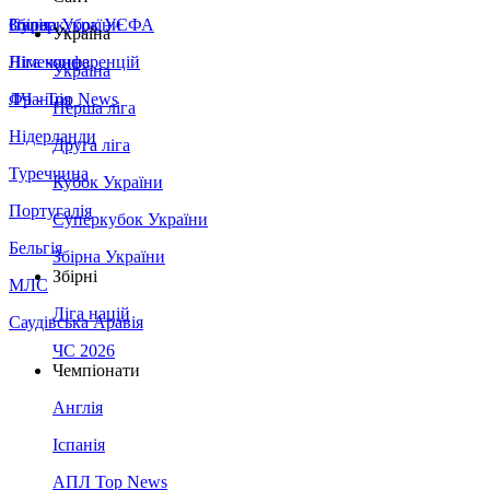
Збірна України
Італія
Суперкубок УЄФА
Україна
Німеччина
Ліга конференцій
Україна
Франція
ЛЧ - Top News
Перша ліга
Нідерланди
Друга ліга
Туреччина
Кубок України
Португалія
Суперкубок України
Бельгія
Збірна України
Збірні
МЛС
Ліга націй
Саудівська Аравія
ЧС 2026
Чемпіонати
Англія
Іспанія
АПЛ Top News