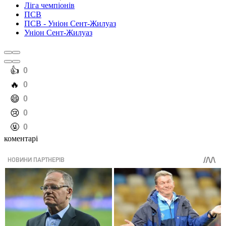
Ліга чемпіонів
ПСВ
ПСВ - Уніон Сент-Жилуаз
Уніон Сент-Жилуаз
️👍
0
️🔥
0
️😄
0
️😢
0
️🤬
0
коментарі